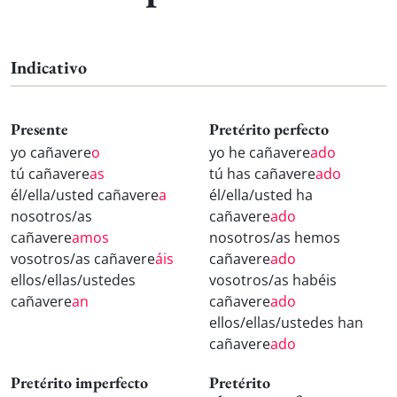
Indicativo
Presente
Pretérito perfecto
yo cañavere
o
yo he cañavere
ado
tú cañavere
as
tú has cañavere
ado
él/ella/usted cañavere
a
él/ella/usted ha
nosotros/as
cañavere
ado
cañavere
amos
nosotros/as hemos
vosotros/as cañavere
áis
cañavere
ado
ellos/ellas/ustedes
vosotros/as habéis
cañavere
an
cañavere
ado
ellos/ellas/ustedes han
cañavere
ado
Pretérito imperfecto
Pretérito