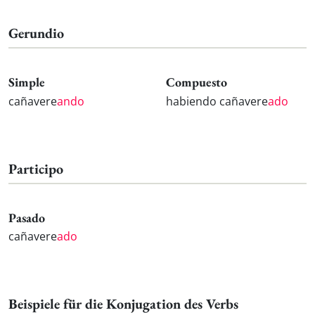
Gerundio
Simple
Compuesto
cañavere
ando
habiendo cañavere
ado
Participo
Pasado
cañavere
ado
Beispiele für die Konjugation des Verbs