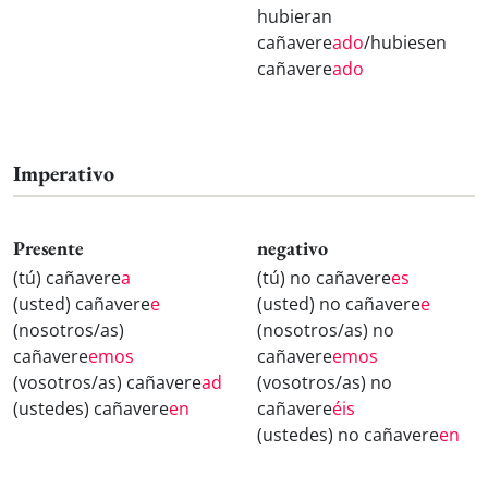
hubieran
cañavere
ado
/hubiesen
cañavere
ado
Imperativo
Presente
negativo
(tú) cañavere
a
(tú) no cañavere
es
(usted) cañavere
e
(usted) no cañavere
e
(nosotros/as)
(nosotros/as) no
cañavere
emos
cañavere
emos
(vosotros/as) cañavere
ad
(vosotros/as) no
(ustedes) cañavere
en
cañavere
éis
(ustedes) no cañavere
en