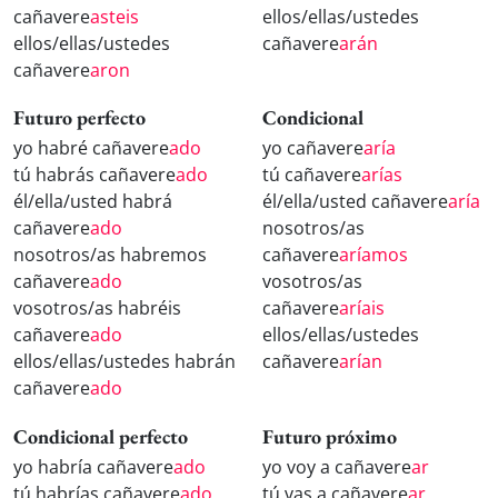
cañavere
asteis
ellos/ellas/ustedes
ellos/ellas/ustedes
cañavere
arán
cañavere
aron
Futuro perfecto
Condicional
yo habré cañavere
ado
yo cañavere
aría
tú habrás cañavere
ado
tú cañavere
arías
él/ella/usted habrá
él/ella/usted cañavere
aría
cañavere
ado
nosotros/as
nosotros/as habremos
cañavere
aríamos
cañavere
ado
vosotros/as
vosotros/as habréis
cañavere
aríais
cañavere
ado
ellos/ellas/ustedes
ellos/ellas/ustedes habrán
cañavere
arían
cañavere
ado
Condicional perfecto
Futuro próximo
yo habría cañavere
ado
yo voy a cañavere
ar
tú habrías cañavere
ado
tú vas a cañavere
ar