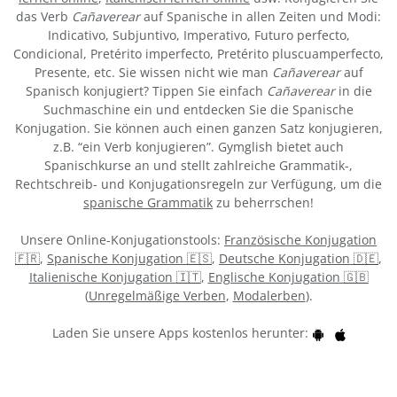
das Verb
Cañaverear
auf Spanische in allen Zeiten und Modi:
Indicativo, Subjuntivo, Imperativo, Futuro perfecto,
Condicional, Pretérito imperfecto, Pretérito pluscuamperfecto,
Presente, etc. Sie wissen nicht wie man
Cañaverear
auf
Spanisch konjugiert? Tippen Sie einfach
Cañaverear
in die
Suchmaschine ein und entdecken Sie die Spanische
Konjugation. Sie können auch einen ganzen Satz konjugieren,
z.B. “ein Verb konjugieren”. Gymglish bietet auch
Spanischkurse an und stellt zahlreiche Grammatik-,
Rechtschreib- und Konjugationsregeln zur Verfügung, um die
spanische Grammatik
zu beherrschen!
Unsere Online-Konjugationstools:
Französische Konjugation
🇫🇷
,
Spanische Konjugation 🇪🇸
,
Deutsche Konjugation 🇩🇪
,
Italienische Konjugation 🇮🇹
,
Englische Konjugation 🇬🇧
(
Unregelmäßige Verben
,
Modalerben
).
Laden Sie unsere Apps kostenlos herunter: