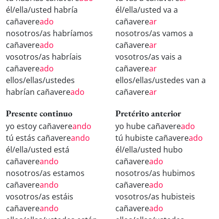
él/ella/usted habría
él/ella/usted va a
cañavere
ado
cañavere
ar
nosotros/as habríamos
nosotros/as vamos a
cañavere
ado
cañavere
ar
vosotros/as habríais
vosotros/as vais a
cañavere
ado
cañavere
ar
ellos/ellas/ustedes
ellos/ellas/ustedes van a
habrían cañavere
ado
cañavere
ar
Presente continuo
Pretérito anterior
yo estoy cañavere
ando
yo hube cañavere
ado
tú estás cañavere
ando
tú hubiste cañavere
ado
él/ella/usted está
él/ella/usted hubo
cañavere
ando
cañavere
ado
nosotros/as estamos
nosotros/as hubimos
cañavere
ando
cañavere
ado
vosotros/as estáis
vosotros/as hubisteis
cañavere
ando
cañavere
ado