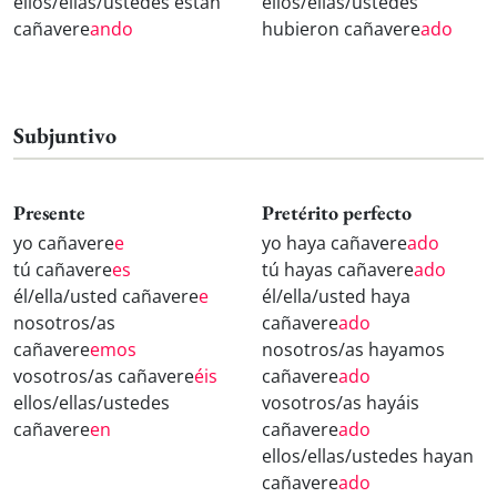
ellos/ellas/ustedes están
ellos/ellas/ustedes
cañavere
ando
hubieron cañavere
ado
Subjuntivo
Presente
Pretérito perfecto
yo cañavere
e
yo haya cañavere
ado
tú cañavere
es
tú hayas cañavere
ado
él/ella/usted cañavere
e
él/ella/usted haya
nosotros/as
cañavere
ado
cañavere
emos
nosotros/as hayamos
vosotros/as cañavere
éis
cañavere
ado
ellos/ellas/ustedes
vosotros/as hayáis
cañavere
en
cañavere
ado
ellos/ellas/ustedes hayan
cañavere
ado