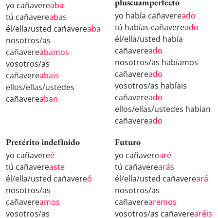
pluscuamperfecto
yo cañavere
aba
yo había cañavere
ado
tú cañavere
abas
tú habías cañavere
ado
él/ella/usted cañavere
aba
él/ella/usted había
nosotros/as
cañavere
ado
cañavere
ábamos
nosotros/as habíamos
vosotros/as
cañavere
ado
cañavere
abais
vosotros/as habíais
ellos/ellas/ustedes
cañavere
ado
cañavere
aban
ellos/ellas/ustedes habían
cañavere
ado
Pretérito indefinido
Futuro
yo cañavere
é
yo cañavere
aré
tú cañavere
aste
tú cañavere
arás
él/ella/usted cañavere
ó
él/ella/usted cañavere
ará
nosotros/as
nosotros/as
cañavere
amos
cañavere
aremos
vosotros/as
vosotros/as cañavere
aréis