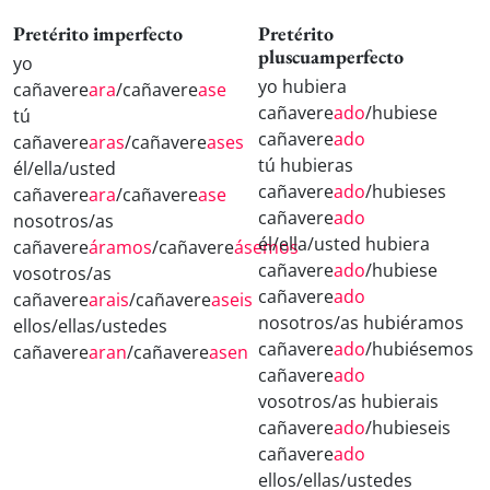
Pretérito imperfecto
Pretérito
pluscuamperfecto
yo
yo hubiera
cañavere
ara
/cañavere
ase
cañavere
ado
/hubiese
tú
cañavere
ado
cañavere
aras
/cañavere
ases
tú hubieras
él/ella/usted
cañavere
ado
/hubieses
cañavere
ara
/cañavere
ase
cañavere
ado
nosotros/as
él/ella/usted hubiera
cañavere
áramos
/cañavere
ásemos
cañavere
ado
/hubiese
vosotros/as
cañavere
ado
cañavere
arais
/cañavere
aseis
nosotros/as hubiéramos
ellos/ellas/ustedes
cañavere
ado
/hubiésemos
cañavere
aran
/cañavere
asen
cañavere
ado
vosotros/as hubierais
cañavere
ado
/hubieseis
cañavere
ado
ellos/ellas/ustedes