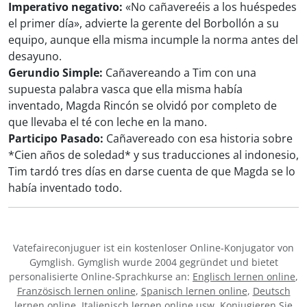
Imperativo negativo:
«No cañavereéis a los huéspedes
el primer día», advierte la gerente del Borbollón a su
equipo, aunque ella misma incumple la norma antes del
desayuno.
Gerundio Simple:
Cañavereando a Tim con una
supuesta palabra vasca que ella misma había
inventado, Magda Rincón se olvidó por completo de
que llevaba el té con leche en la mano.
Participo Pasado:
Cañavereado con esa historia sobre
*Cien años de soledad* y sus traducciones al indonesio,
Tim tardó tres días en darse cuenta de que Magda se lo
había inventado todo.
Vatefaireconjuguer ist ein kostenloser Online-Konjugator von
Gymglish. Gymglish wurde 2004 gegründet und bietet
personalisierte Online-Sprachkurse an:
Englisch lernen online
,
Französisch lernen online
,
Spanisch lernen online
,
Deutsch
lernen online
,
Italienisch lernen online
usw. Konjugieren Sie