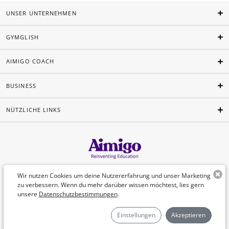
UNSER UNTERNEHMEN
GYMGLISH
AIMIGO COACH
BUSINESS
NÜTZLICHE LINKS
Deutsch
Wir nutzen Cookies um deine Nutzererfahrung und unser Marketing
zu verbessern. Wenn du mehr darüber wissen möchtest, lies gern
unsere
Datenschutzbestimmungen
.
©Aimigo 2026
Einstellungen
Akzeptieren