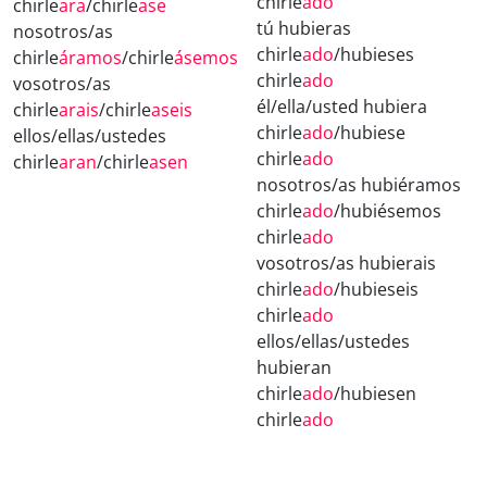
chirle
ado
chirle
ara
/chirle
ase
tú hubieras
nosotros/as
chirle
ado
/hubieses
chirle
áramos
/chirle
ásemos
chirle
ado
vosotros/as
él/ella/usted hubiera
chirle
arais
/chirle
aseis
chirle
ado
/hubiese
ellos/ellas/ustedes
chirle
ado
chirle
aran
/chirle
asen
nosotros/as hubiéramos
chirle
ado
/hubiésemos
chirle
ado
vosotros/as hubierais
chirle
ado
/hubieseis
chirle
ado
ellos/ellas/ustedes
hubieran
chirle
ado
/hubiesen
chirle
ado