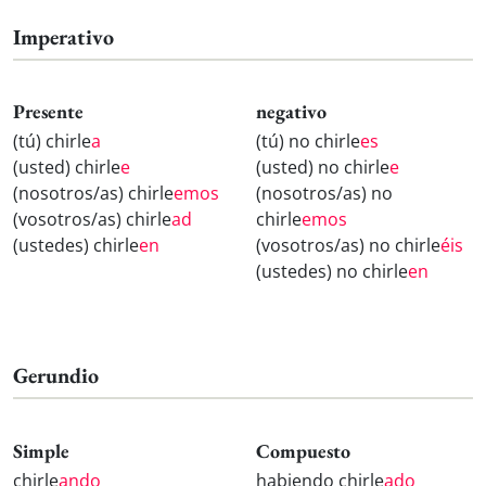
Imperativo
Presente
negativo
(tú) chirle
a
(tú) no chirle
es
(usted) chirle
e
(usted) no chirle
e
(nosotros/as) chirle
emos
(nosotros/as) no
(vosotros/as) chirle
ad
chirle
emos
(ustedes) chirle
en
(vosotros/as) no chirle
éis
(ustedes) no chirle
en
Gerundio
Simple
Compuesto
chirle
ando
habiendo chirle
ado