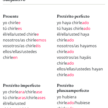
Presente
Pretérito perfecto
yo chirle
e
yo haya chirle
ado
tú chirle
es
tú hayas chirle
ado
él/ella/usted chirle
e
él/ella/usted haya
nosotros/as chirle
emos
chirle
ado
vosotros/as chirle
éis
nosotros/as hayamos
ellos/ellas/ustedes
chirle
ado
chirle
en
vosotros/as hayáis
chirle
ado
ellos/ellas/ustedes hayan
chirle
ado
Pretérito imperfecto
Pretérito
pluscuamperfecto
yo chirle
ara
/chirle
ase
yo hubiera
tú chirle
aras
/chirle
ases
chirle
ado
/hubiese
él/ella/usted