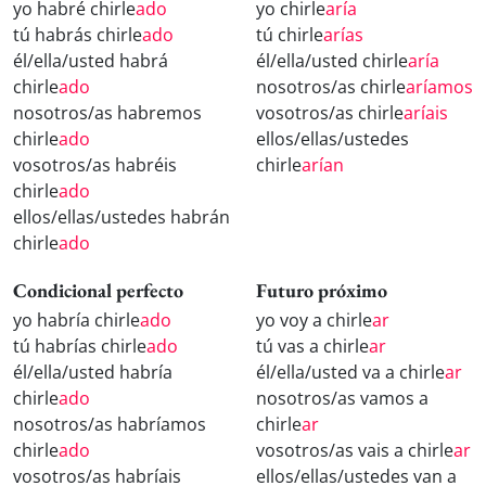
yo habré chirle
ado
yo chirle
aría
tú habrás chirle
ado
tú chirle
arías
él/ella/usted habrá
él/ella/usted chirle
aría
chirle
ado
nosotros/as chirle
aríamos
nosotros/as habremos
vosotros/as chirle
aríais
chirle
ado
ellos/ellas/ustedes
vosotros/as habréis
chirle
arían
chirle
ado
ellos/ellas/ustedes habrán
chirle
ado
Condicional perfecto
Futuro próximo
yo habría chirle
ado
yo voy a chirle
ar
tú habrías chirle
ado
tú vas a chirle
ar
él/ella/usted habría
él/ella/usted va a chirle
ar
chirle
ado
nosotros/as vamos a
nosotros/as habríamos
chirle
ar
chirle
ado
vosotros/as vais a chirle
ar
vosotros/as habríais
ellos/ellas/ustedes van a