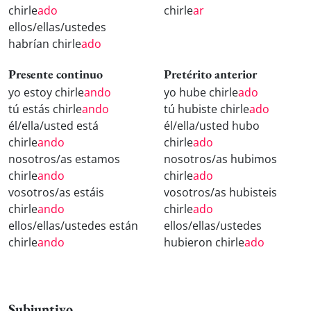
chirle
ado
chirle
ar
ellos/ellas/ustedes
habrían chirle
ado
Presente continuo
Pretérito anterior
yo estoy chirle
ando
yo hube chirle
ado
tú estás chirle
ando
tú hubiste chirle
ado
él/ella/usted está
él/ella/usted hubo
chirle
ando
chirle
ado
nosotros/as estamos
nosotros/as hubimos
chirle
ando
chirle
ado
vosotros/as estáis
vosotros/as hubisteis
chirle
ando
chirle
ado
ellos/ellas/ustedes están
ellos/ellas/ustedes
chirle
ando
hubieron chirle
ado
Subjuntivo