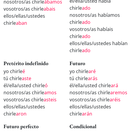
él/ella/usted había
nosotros/as chirle
ábamos
chirle
ado
vosotros/as chirle
abais
nosotros/as habíamos
ellos/ellas/ustedes
chirle
ado
chirle
aban
vosotros/as habíais
chirle
ado
ellos/ellas/ustedes habían
chirle
ado
Pretérito indefinido
Futuro
yo chirle
é
yo chirle
aré
tú chirle
aste
tú chirle
arás
él/ella/usted chirle
ó
él/ella/usted chirle
ará
nosotros/as chirle
amos
nosotros/as chirle
aremos
vosotros/as chirle
asteis
vosotros/as chirle
aréis
ellos/ellas/ustedes
ellos/ellas/ustedes
chirle
aron
chirle
arán
Futuro perfecto
Condicional