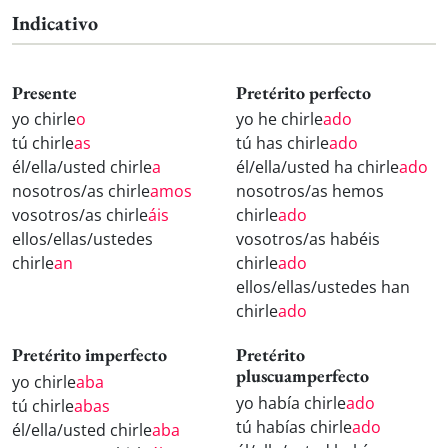
Indicativo
Presente
Pretérito perfecto
yo chirle
o
yo he chirle
ado
tú chirle
as
tú has chirle
ado
él/ella/usted chirle
a
él/ella/usted ha chirle
ado
nosotros/as chirle
amos
nosotros/as hemos
vosotros/as chirle
áis
chirle
ado
ellos/ellas/ustedes
vosotros/as habéis
chirle
an
chirle
ado
ellos/ellas/ustedes han
chirle
ado
Pretérito imperfecto
Pretérito
pluscuamperfecto
yo chirle
aba
yo había chirle
ado
tú chirle
abas
tú habías chirle
ado
él/ella/usted chirle
aba