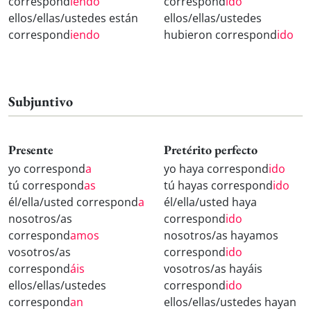
correspond
iendo
correspond
ido
ellos/ellas/ustedes están
ellos/ellas/ustedes
correspond
iendo
hubieron correspond
ido
Subjuntivo
Presente
Pretérito perfecto
yo correspond
a
yo haya correspond
ido
tú correspond
as
tú hayas correspond
ido
él/ella/usted correspond
a
él/ella/usted haya
nosotros/as
correspond
ido
correspond
amos
nosotros/as hayamos
vosotros/as
correspond
ido
correspond
áis
vosotros/as hayáis
ellos/ellas/ustedes
correspond
ido
correspond
an
ellos/ellas/ustedes hayan