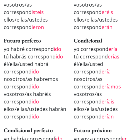
vosotros/as
vosotros/as
correspond
isteis
correspond
eréis
ellos/ellas/ustedes
ellos/ellas/ustedes
correspond
ieron
correspond
erán
Futuro perfecto
Condicional
yo habré correspond
ido
yo correspond
ería
tú habrás correspond
ido
tú correspond
erías
él/ella/usted habrá
él/ella/usted
correspond
ido
correspond
ería
nosotros/as habremos
nosotros/as
correspond
ido
correspond
eríamos
vosotros/as habréis
vosotros/as
correspond
ido
correspond
eríais
ellos/ellas/ustedes habrán
ellos/ellas/ustedes
correspond
ido
correspond
erían
Condicional perfecto
Futuro próximo
yo habría correspond
ido
yo voy a correspond
er