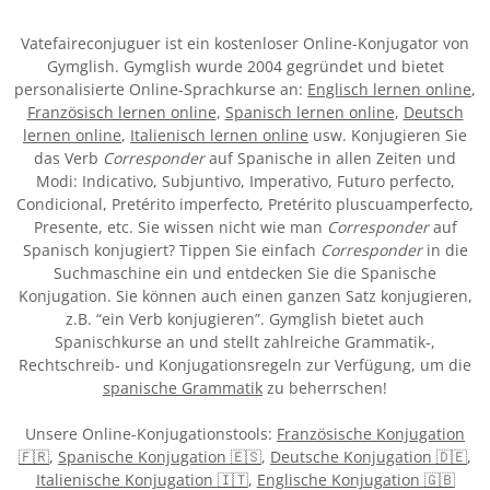
Vatefaireconjuguer ist ein kostenloser Online-Konjugator von
Gymglish. Gymglish wurde 2004 gegründet und bietet
personalisierte Online-Sprachkurse an:
Englisch lernen online
,
Französisch lernen online
,
Spanisch lernen online
,
Deutsch
lernen online
,
Italienisch lernen online
usw. Konjugieren Sie
das Verb
Corresponder
auf Spanische in allen Zeiten und
Modi: Indicativo, Subjuntivo, Imperativo, Futuro perfecto,
Condicional, Pretérito imperfecto, Pretérito pluscuamperfecto,
Presente, etc. Sie wissen nicht wie man
Corresponder
auf
Spanisch konjugiert? Tippen Sie einfach
Corresponder
in die
Suchmaschine ein und entdecken Sie die Spanische
Konjugation. Sie können auch einen ganzen Satz konjugieren,
z.B. “ein Verb konjugieren”. Gymglish bietet auch
Spanischkurse an und stellt zahlreiche Grammatik-,
Rechtschreib- und Konjugationsregeln zur Verfügung, um die
spanische Grammatik
zu beherrschen!
Unsere Online-Konjugationstools:
Französische Konjugation
🇫🇷
,
Spanische Konjugation 🇪🇸
,
Deutsche Konjugation 🇩🇪
,
Italienische Konjugation 🇮🇹
,
Englische Konjugation 🇬🇧