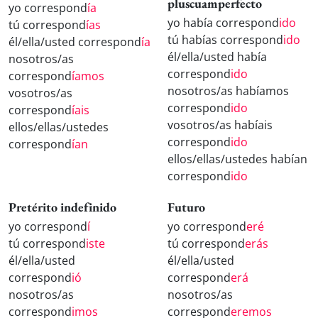
pluscuamperfecto
yo correspond
ía
yo había correspond
ido
tú correspond
ías
tú habías correspond
ido
él/ella/usted correspond
ía
él/ella/usted había
nosotros/as
correspond
ido
correspond
íamos
nosotros/as habíamos
vosotros/as
correspond
ido
correspond
íais
vosotros/as habíais
ellos/ellas/ustedes
correspond
ido
correspond
ían
ellos/ellas/ustedes habían
correspond
ido
Pretérito indefinido
Futuro
yo correspond
í
yo correspond
eré
tú correspond
iste
tú correspond
erás
él/ella/usted
él/ella/usted
correspond
ió
correspond
erá
nosotros/as
nosotros/as
correspond
imos
correspond
eremos