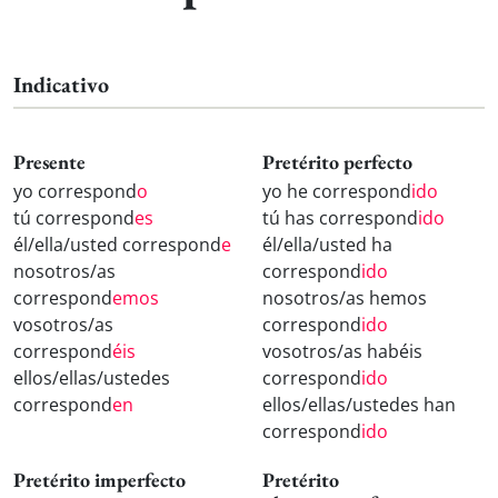
Indicativo
Presente
Pretérito perfecto
yo correspond
o
yo he correspond
ido
tú correspond
es
tú has correspond
ido
él/ella/usted correspond
e
él/ella/usted ha
nosotros/as
correspond
ido
correspond
emos
nosotros/as hemos
vosotros/as
correspond
ido
correspond
éis
vosotros/as habéis
ellos/ellas/ustedes
correspond
ido
correspond
en
ellos/ellas/ustedes han
correspond
ido
Pretérito imperfecto
Pretérito