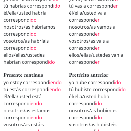
tú habrías correspond
ido
tú vas a correspond
er
él/ella/usted habría
él/ella/usted va a
correspond
ido
correspond
er
nosotros/as habríamos
nosotros/as vamos a
correspond
ido
correspond
er
vosotros/as habríais
vosotros/as vais a
correspond
ido
correspond
er
ellos/ellas/ustedes
ellos/ellas/ustedes van a
habrían correspond
ido
correspond
er
Presente continuo
Pretérito anterior
yo estoy correspond
iendo
yo hube correspond
ido
tú estás correspond
iendo
tú hubiste correspond
ido
él/ella/usted está
él/ella/usted hubo
correspond
iendo
correspond
ido
nosotros/as estamos
nosotros/as hubimos
correspond
iendo
correspond
ido
vosotros/as estáis
vosotros/as hubisteis