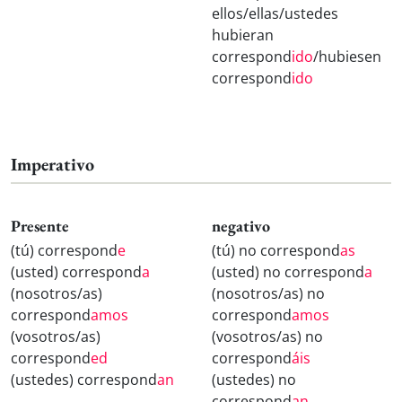
ellos/ellas/ustedes
hubieran
correspond
ido
/hubiesen
correspond
ido
Imperativo
Presente
negativo
(tú) correspond
e
(tú) no correspond
as
(usted) correspond
a
(usted) no correspond
a
(nosotros/as)
(nosotros/as) no
correspond
amos
correspond
amos
(vosotros/as)
(vosotros/as) no
correspond
ed
correspond
áis
(ustedes) correspond
an
(ustedes) no
correspond
an