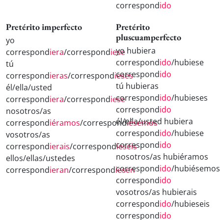
correspond
ido
Pretérito imperfecto
Pretérito
pluscuamperfecto
yo
yo hubiera
correspond
iera
/correspond
iese
correspond
ido
/hubiese
tú
correspond
ido
correspond
ieras
/correspond
ieses
tú hubieras
él/ella/usted
correspond
ido
/hubieses
correspond
iera
/correspond
iese
correspond
ido
nosotros/as
él/ella/usted hubiera
correspond
iéramos
/correspond
iésemos
correspond
ido
/hubiese
vosotros/as
correspond
ido
correspond
ierais
/correspond
ieseis
nosotros/as hubiéramos
ellos/ellas/ustedes
correspond
ido
/hubiésemos
correspond
ieran
/correspond
iesen
correspond
ido
vosotros/as hubierais
correspond
ido
/hubieseis
correspond
ido