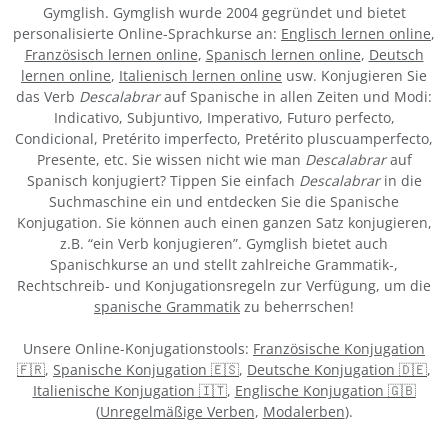
Gymglish. Gymglish wurde 2004 gegründet und bietet
personalisierte Online-Sprachkurse an:
Englisch lernen online
,
Französisch lernen online
,
Spanisch lernen online
,
Deutsch
lernen online
,
Italienisch lernen online
usw. Konjugieren Sie
das Verb
Descalabrar
auf Spanische in allen Zeiten und Modi:
Indicativo, Subjuntivo, Imperativo, Futuro perfecto,
Condicional, Pretérito imperfecto, Pretérito pluscuamperfecto,
Presente, etc. Sie wissen nicht wie man
Descalabrar
auf
Spanisch konjugiert? Tippen Sie einfach
Descalabrar
in die
Suchmaschine ein und entdecken Sie die Spanische
Konjugation. Sie können auch einen ganzen Satz konjugieren,
z.B. “ein Verb konjugieren”. Gymglish bietet auch
Spanischkurse an und stellt zahlreiche Grammatik-,
Rechtschreib- und Konjugationsregeln zur Verfügung, um die
spanische Grammatik
zu beherrschen!
Unsere Online-Konjugationstools:
Französische Konjugation
🇫🇷
,
Spanische Konjugation 🇪🇸
,
Deutsche Konjugation 🇩🇪
,
Italienische Konjugation 🇮🇹
,
Englische Konjugation 🇬🇧
(
Unregelmäßige Verben
,
Modalerben
).