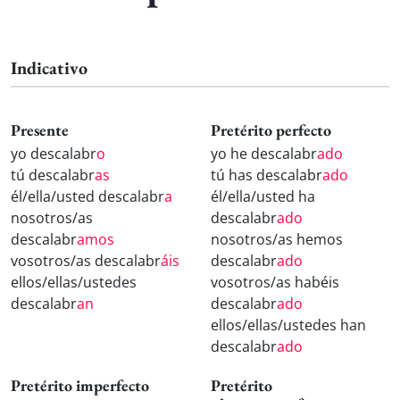
Indicativo
Presente
Pretérito perfecto
yo descalabr
o
yo he descalabr
ado
tú descalabr
as
tú has descalabr
ado
él/ella/usted descalabr
a
él/ella/usted ha
nosotros/as
descalabr
ado
descalabr
amos
nosotros/as hemos
vosotros/as descalabr
áis
descalabr
ado
ellos/ellas/ustedes
vosotros/as habéis
descalabr
an
descalabr
ado
ellos/ellas/ustedes han
descalabr
ado
Pretérito imperfecto
Pretérito