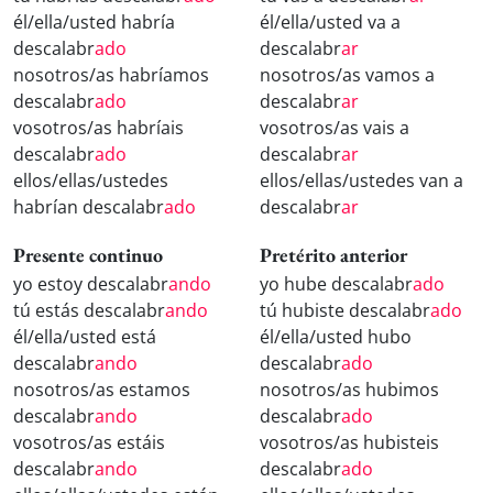
él/ella/usted habría
él/ella/usted va a
descalabr
ado
descalabr
ar
nosotros/as habríamos
nosotros/as vamos a
descalabr
ado
descalabr
ar
vosotros/as habríais
vosotros/as vais a
descalabr
ado
descalabr
ar
ellos/ellas/ustedes
ellos/ellas/ustedes van a
habrían descalabr
ado
descalabr
ar
Presente continuo
Pretérito anterior
yo estoy descalabr
ando
yo hube descalabr
ado
tú estás descalabr
ando
tú hubiste descalabr
ado
él/ella/usted está
él/ella/usted hubo
descalabr
ando
descalabr
ado
nosotros/as estamos
nosotros/as hubimos
descalabr
ando
descalabr
ado
vosotros/as estáis
vosotros/as hubisteis
descalabr
ando
descalabr
ado