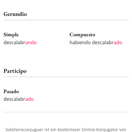
Gerundio
Simple
Compuesto
descalabr
ando
habiendo descalabr
ado
Participo
Pasado
descalabr
ado
Vatefaireconjuguer ist ein kostenloser Online-Konjugator von