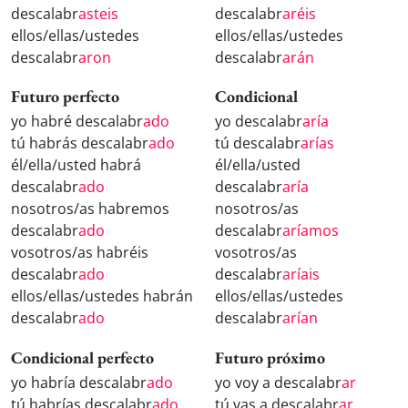
descalabr
asteis
descalabr
aréis
ellos/ellas/ustedes
ellos/ellas/ustedes
descalabr
aron
descalabr
arán
Futuro perfecto
Condicional
yo habré descalabr
ado
yo descalabr
aría
tú habrás descalabr
ado
tú descalabr
arías
él/ella/usted habrá
él/ella/usted
descalabr
ado
descalabr
aría
nosotros/as habremos
nosotros/as
descalabr
ado
descalabr
aríamos
vosotros/as habréis
vosotros/as
descalabr
ado
descalabr
aríais
ellos/ellas/ustedes habrán
ellos/ellas/ustedes
descalabr
ado
descalabr
arían
Condicional perfecto
Futuro próximo
yo habría descalabr
ado
yo voy a descalabr
ar
tú habrías descalabr
ado
tú vas a descalabr
ar