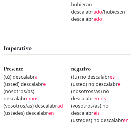
hubieran
descalabr
ado
/hubiesen
descalabr
ado
Imperativo
Presente
negativo
(tú) descalabr
a
(tú) no descalabr
es
(usted) descalabr
e
(usted) no descalabr
e
(nosotros/as)
(nosotros/as) no
descalabr
emos
descalabr
emos
(vosotros/as) descalabr
ad
(vosotros/as) no
(ustedes) descalabr
en
descalabr
éis
(ustedes) no descalabr
en