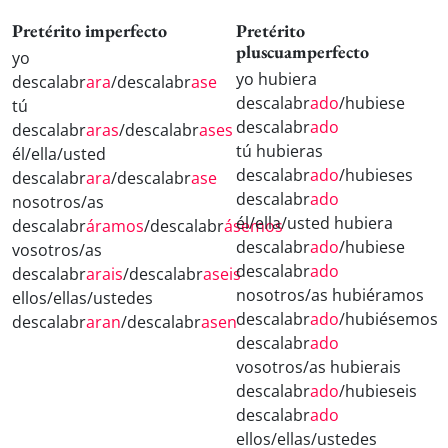
Pretérito imperfecto
Pretérito
pluscuamperfecto
yo
yo hubiera
descalabr
ara
/descalabr
ase
descalabr
ado
/hubiese
tú
descalabr
ado
descalabr
aras
/descalabr
ases
tú hubieras
él/ella/usted
descalabr
ado
/hubieses
descalabr
ara
/descalabr
ase
descalabr
ado
nosotros/as
él/ella/usted hubiera
descalabr
áramos
/descalabr
ásemos
descalabr
ado
/hubiese
vosotros/as
descalabr
ado
descalabr
arais
/descalabr
aseis
nosotros/as hubiéramos
ellos/ellas/ustedes
descalabr
ado
/hubiésemos
descalabr
aran
/descalabr
asen
descalabr
ado
vosotros/as hubierais
descalabr
ado
/hubieseis
descalabr
ado
ellos/ellas/ustedes