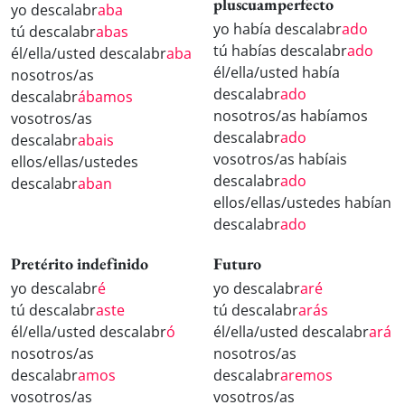
pluscuamperfecto
yo descalabr
aba
yo había descalabr
ado
tú descalabr
abas
tú habías descalabr
ado
él/ella/usted descalabr
aba
él/ella/usted había
nosotros/as
descalabr
ado
descalabr
ábamos
nosotros/as habíamos
vosotros/as
descalabr
ado
descalabr
abais
vosotros/as habíais
ellos/ellas/ustedes
descalabr
ado
descalabr
aban
ellos/ellas/ustedes habían
descalabr
ado
Pretérito indefinido
Futuro
yo descalabr
é
yo descalabr
aré
tú descalabr
aste
tú descalabr
arás
él/ella/usted descalabr
ó
él/ella/usted descalabr
ará
nosotros/as
nosotros/as
descalabr
amos
descalabr
aremos
vosotros/as
vosotros/as