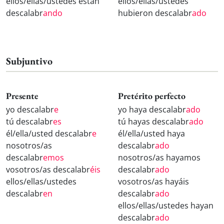
ellos/ellas/ustedes están
ellos/ellas/ustedes
descalabr
ando
hubieron descalabr
ado
Subjuntivo
Presente
Pretérito perfecto
yo descalabr
e
yo haya descalabr
ado
tú descalabr
es
tú hayas descalabr
ado
él/ella/usted descalabr
e
él/ella/usted haya
nosotros/as
descalabr
ado
descalabr
emos
nosotros/as hayamos
vosotros/as descalabr
éis
descalabr
ado
ellos/ellas/ustedes
vosotros/as hayáis
descalabr
en
descalabr
ado
ellos/ellas/ustedes hayan
descalabr
ado