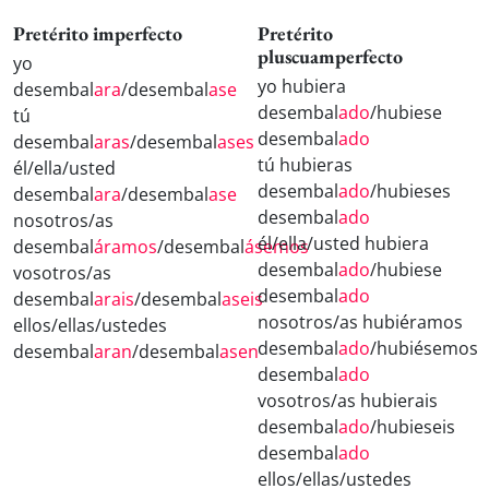
Pretérito imperfecto
Pretérito
pluscuamperfecto
yo
yo hubiera
desembal
ara
/desembal
ase
desembal
ado
/hubiese
tú
desembal
ado
desembal
aras
/desembal
ases
tú hubieras
él/ella/usted
desembal
ado
/hubieses
desembal
ara
/desembal
ase
desembal
ado
nosotros/as
él/ella/usted hubiera
desembal
áramos
/desembal
ásemos
desembal
ado
/hubiese
vosotros/as
desembal
ado
desembal
arais
/desembal
aseis
nosotros/as hubiéramos
ellos/ellas/ustedes
desembal
ado
/hubiésemos
desembal
aran
/desembal
asen
desembal
ado
vosotros/as hubierais
desembal
ado
/hubieseis
desembal
ado
ellos/ellas/ustedes