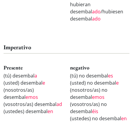
hubieran
desembal
ado
/hubiesen
desembal
ado
Imperativo
Presente
negativo
(tú) desembal
a
(tú) no desembal
es
(usted) desembal
e
(usted) no desembal
e
(nosotros/as)
(nosotros/as) no
desembal
emos
desembal
emos
(vosotros/as) desembal
ad
(vosotros/as) no
(ustedes) desembal
en
desembal
éis
(ustedes) no desembal
en