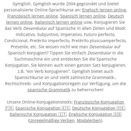
Gymglish. Gymglish wurde 2004 gegründet und bietet
personalisierte Online-Sprachkurse an:
Englisch lernen online
,
Französisch lernen online
,
Spanisch lernen online
,
Deutsch
lernen online
,
Italienisch lernen online
usw. Konjugieren Sie
das Verb
Desembalar
auf Spanische in allen Zeiten und Modi:
Indicativo, Subjuntivo, Imperativo, Futuro perfecto,
Condicional, Pretérito imperfecto, Pretérito pluscuamperfecto,
Presente, etc. Sie wissen nicht wie man
Desembalar
auf
Spanisch konjugiert? Tippen Sie einfach
Desembalar
in die
Suchmaschine ein und entdecken Sie die Spanische
Konjugation. Sie können auch einen ganzen Satz konjugieren,
z.B. “ein Verb konjugieren”. Gymglish bietet auch
Spanischkurse an und stellt zahlreiche Grammatik-,
Rechtschreib- und Konjugationsregeln zur Verfügung, um die
spanische Grammatik
zu beherrschen!
Unsere Online-Konjugationstools:
Französische Konjugation
🇫🇷
,
Spanische Konjugation 🇪🇸
,
Deutsche Konjugation 🇩🇪
,
Italienische Konjugation 🇮🇹
,
Englische Konjugation 🇬🇧
(
Unregelmäßige Verben
,
Modalerben
).