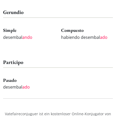
Gerundio
Simple
Compuesto
desembal
ando
habiendo desembal
ado
Participo
Pasado
desembal
ado
Vatefaireconjuguer ist ein kostenloser Online-Konjugator von