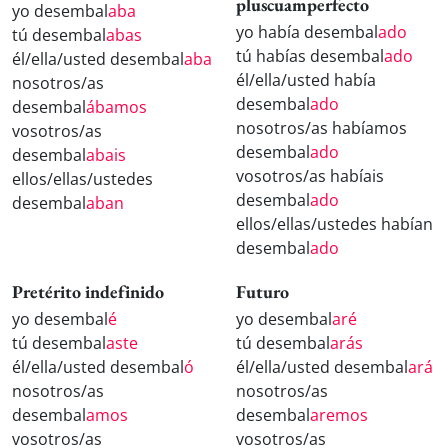
pluscuamperfecto
yo desembal
aba
yo había desembal
ado
tú desembal
abas
tú habías desembal
ado
él/ella/usted desembal
aba
él/ella/usted había
nosotros/as
desembal
ado
desembal
ábamos
nosotros/as habíamos
vosotros/as
desembal
ado
desembal
abais
vosotros/as habíais
ellos/ellas/ustedes
desembal
ado
desembal
aban
ellos/ellas/ustedes habían
desembal
ado
Pretérito indefinido
Futuro
yo desembal
é
yo desembal
aré
tú desembal
aste
tú desembal
arás
él/ella/usted desembal
ó
él/ella/usted desembal
ará
nosotros/as
nosotros/as
desembal
amos
desembal
aremos
vosotros/as
vosotros/as