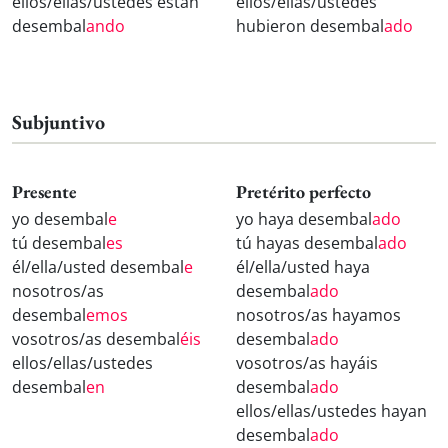
ellos/ellas/ustedes están
ellos/ellas/ustedes
desembal
ando
hubieron desembal
ado
Subjuntivo
Presente
Pretérito perfecto
yo desembal
e
yo haya desembal
ado
tú desembal
es
tú hayas desembal
ado
él/ella/usted desembal
e
él/ella/usted haya
nosotros/as
desembal
ado
desembal
emos
nosotros/as hayamos
vosotros/as desembal
éis
desembal
ado
ellos/ellas/ustedes
vosotros/as hayáis
desembal
en
desembal
ado
ellos/ellas/ustedes hayan
desembal
ado