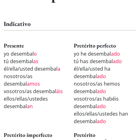
Indicativo
Presente
Pretérito perfecto
yo desembal
o
yo he desembal
ado
tú desembal
as
tú has desembal
ado
él/ella/usted desembal
a
él/ella/usted ha
nosotros/as
desembal
ado
desembal
amos
nosotros/as hemos
vosotros/as desembal
áis
desembal
ado
ellos/ellas/ustedes
vosotros/as habéis
desembal
an
desembal
ado
ellos/ellas/ustedes han
desembal
ado
Pretérito imperfecto
Pretérito