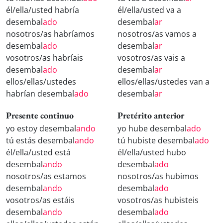
él/ella/usted habría
él/ella/usted va a
desembal
ado
desembal
ar
nosotros/as habríamos
nosotros/as vamos a
desembal
ado
desembal
ar
vosotros/as habríais
vosotros/as vais a
desembal
ado
desembal
ar
ellos/ellas/ustedes
ellos/ellas/ustedes van a
habrían desembal
ado
desembal
ar
Presente continuo
Pretérito anterior
yo estoy desembal
ando
yo hube desembal
ado
tú estás desembal
ando
tú hubiste desembal
ado
él/ella/usted está
él/ella/usted hubo
desembal
ando
desembal
ado
nosotros/as estamos
nosotros/as hubimos
desembal
ando
desembal
ado
vosotros/as estáis
vosotros/as hubisteis
desembal
ando
desembal
ado