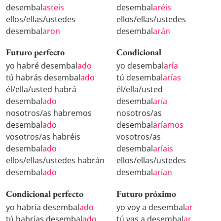
desembal
asteis
desembal
aréis
ellos/ellas/ustedes
ellos/ellas/ustedes
desembal
aron
desembal
arán
Futuro perfecto
Condicional
yo habré desembal
ado
yo desembal
aría
tú habrás desembal
ado
tú desembal
arías
él/ella/usted habrá
él/ella/usted
desembal
ado
desembal
aría
nosotros/as habremos
nosotros/as
desembal
ado
desembal
aríamos
vosotros/as habréis
vosotros/as
desembal
ado
desembal
aríais
ellos/ellas/ustedes habrán
ellos/ellas/ustedes
desembal
ado
desembal
arían
Condicional perfecto
Futuro próximo
yo habría desembal
ado
yo voy a desembal
ar
tú habrías desembal
ado
tú vas a desembal
ar