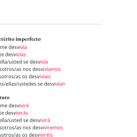
etérito imperfecto
 me desv
ivía
 te desv
ivías
ella/usted se desv
ivía
sotros/as nos desv
ivíamos
sotros/as os desv
ivíais
los/ellas/ustedes se desv
ivían
turo
 me desv
iviré
 te desv
ivirás
ella/usted se desv
ivirá
sotros/as nos desv
iviremos
sotros/as os desv
iviréis