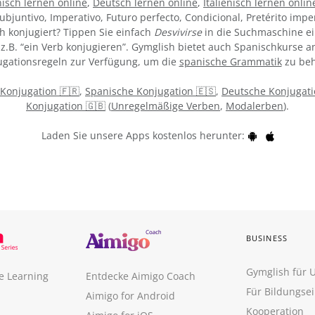
isch lernen online
,
Deutsch lernen online
,
Italienisch lernen onlin
ubjuntivo, Imperativo, Futuro perfecto, Condicional, Pretérito impe
h konjugiert? Tippen Sie einfach
Desvivirse
in die Suchmaschine ei
z.B. “ein Verb konjugieren”. Gymglish bietet auch Spanischkurse an
gationsregeln zur Verfügung, um die
spanische Grammatik
zu beh
 Konjugation 🇫🇷
,
Spanische Konjugation 🇪🇸
,
Deutsche Konjugati
Konjugation 🇬🇧
(
Unregelmäßige Verben
,
Modalerben
).
Laden Sie unsere Apps kostenlos herunter:
BUSINESS
Gymglish für
e Learning
Entdecke Aimigo Coach
Für Bildungse
Aimigo for Android
Kooperation