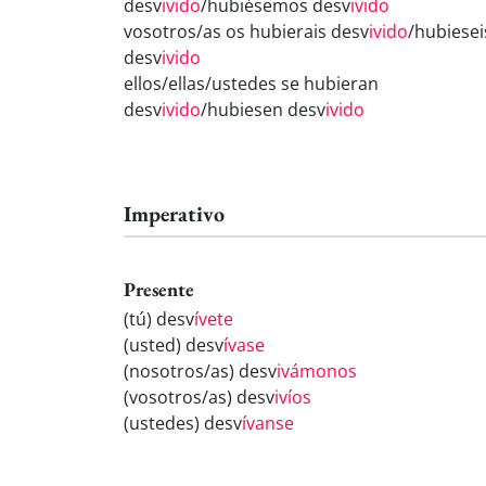
desv
ivido
/hubiésemos desv
ivido
vosotros/as os hubierais desv
ivido
/hubiesei
desv
ivido
ellos/ellas/ustedes se hubieran
desv
ivido
/hubiesen desv
ivido
Imperativo
Presente
(tú) desv
ívete
(usted) desv
ívase
(nosotros/as) desv
ivámonos
(vosotros/as) desv
ivíos
(ustedes) desv
ívanse