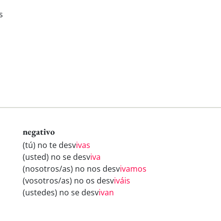
s
negativo
(tú) no te desv
ivas
(usted) no se desv
iva
(nosotros/as) no nos desv
ivamos
(vosotros/as) no os desv
iváis
(ustedes) no se desv
ivan