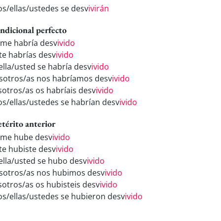
los/ellas/ustedes se desv
ivirán
ndicional perfecto
 me habría desv
ivido
 te habrías desv
ivido
/ella/usted se habría desv
ivido
sotros/as nos habríamos desv
ivido
sotros/as os habríais desv
ivido
los/ellas/ustedes se habrían desv
ivido
etérito anterior
 me hube desv
ivido
 te hubiste desv
ivido
/ella/usted se hubo desv
ivido
sotros/as nos hubimos desv
ivido
sotros/as os hubisteis desv
ivido
los/ellas/ustedes se hubieron desv
ivido