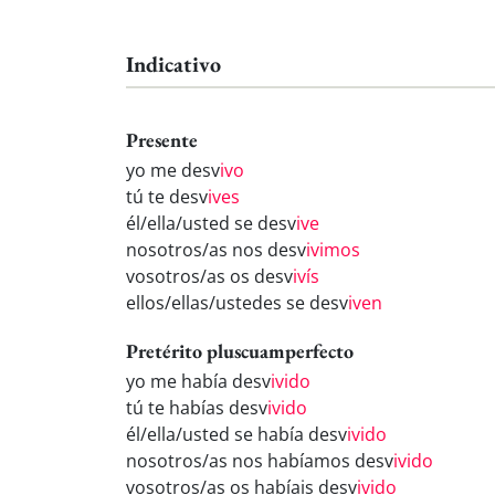
Indicativo
Presente
yo me desv
ivo
tú te desv
ives
él/ella/usted se desv
ive
nosotros/as nos desv
ivimos
vosotros/as os desv
ivís
ellos/ellas/ustedes se desv
iven
Pretérito pluscuamperfecto
yo me había desv
ivido
tú te habías desv
ivido
él/ella/usted se había desv
ivido
nosotros/as nos habíamos desv
ivido
vosotros/as os habíais desv
ivido