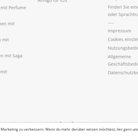
Aimigo for iOS
Finden Sie ei
n mit Perfume
oder Sprachtr
----
nen mit
Impressum
Cookies einste
n mit
Nutzungsbedi
nen mit Saga
Allgemeine
Geschäftsbed
 mit
Datenschutzb
 Marketing zu verbessern. Wenn du mehr darüber wissen möchtest, lies gern un