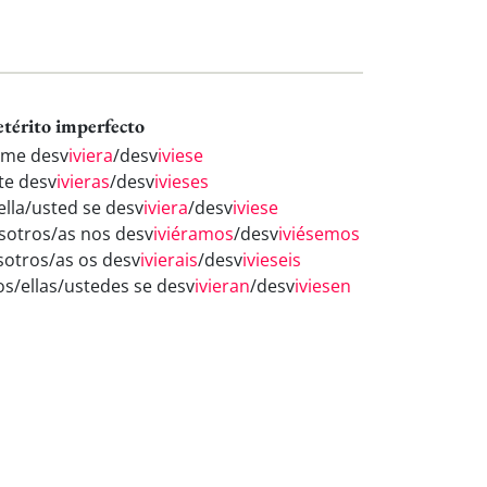
etérito imperfecto
 me desv
iviera
/desv
iviese
 te desv
ivieras
/desv
ivieses
ella/usted se desv
iviera
/desv
iviese
sotros/as nos desv
iviéramos
/desv
iviésemos
sotros/as os desv
ivierais
/desv
ivieseis
los/ellas/ustedes se desv
ivieran
/desv
iviesen