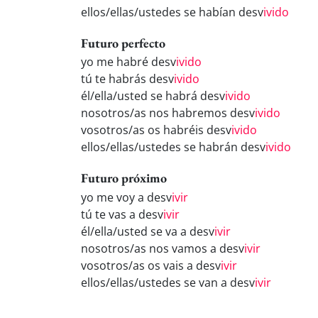
ellos/ellas/ustedes se habían desv
ivido
Futuro perfecto
yo me habré desv
ivido
tú te habrás desv
ivido
él/ella/usted se habrá desv
ivido
nosotros/as nos habremos desv
ivido
vosotros/as os habréis desv
ivido
ellos/ellas/ustedes se habrán desv
ivido
Futuro próximo
yo me voy a desv
ivir
tú te vas a desv
ivir
él/ella/usted se va a desv
ivir
nosotros/as nos vamos a desv
ivir
vosotros/as os vais a desv
ivir
ellos/ellas/ustedes se van a desv
ivir