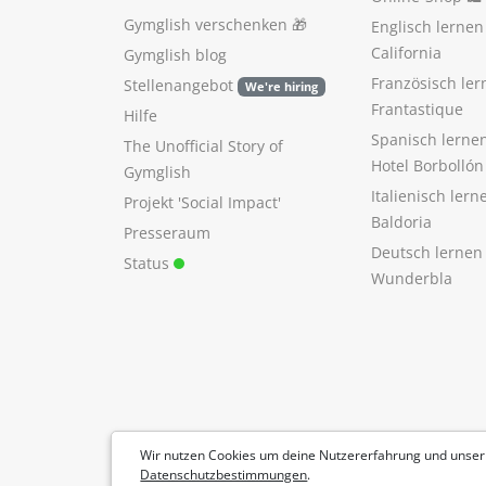
Gymglish verschenken
🎁
Englisch lerne
California
Gymglish blog
Französisch ler
Stellenangebot
We're hiring
Frantastique
Hilfe
Spanisch lerne
The Unofficial Story of
Hotel Borbollón
Gymglish
Italienisch ler
Projekt 'Social Impact'
Baldoria
Presseraum
Deutsch lernen
Status
Wunderbla
Wir nutzen Cookies um deine Nutzererfahrung und unser
Datenschutzbestimmungen
.