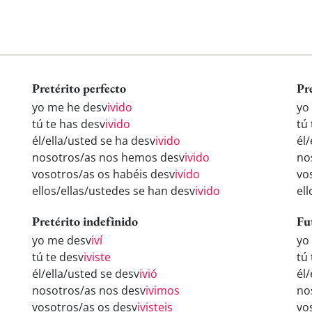
Pretérito perfecto
Pr
yo me he desv
ivido
yo
tú te has desv
ivido
tú
él/ella/usted se ha desv
ivido
él/
nosotros/as nos hemos desv
ivido
no
vosotros/as os habéis desv
ivido
vo
ellos/ellas/ustedes se han desv
ivido
el
Pretérito indefinido
Fu
yo me desv
iví
yo
tú te desv
iviste
tú
él/ella/usted se desv
ivió
él/
nosotros/as nos desv
ivimos
no
vosotros/as os desv
ivisteis
vo