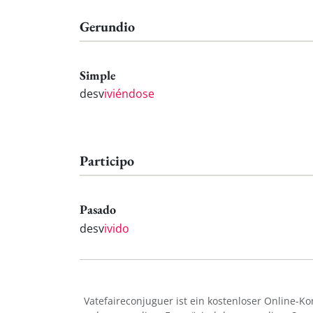
Gerundio
Simple
desv
iviéndose
Participo
Pasado
desv
ivido
Vatefaireconjuguer ist ein kostenloser Online-