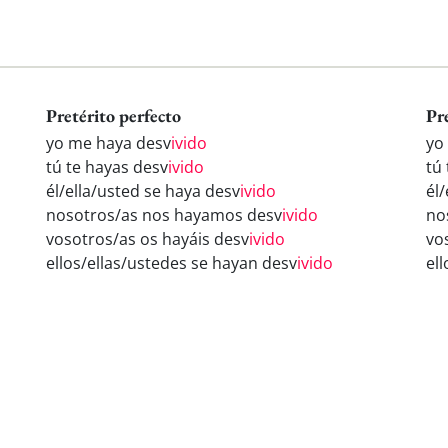
Pretérito perfecto
Pr
yo me haya desv
ivido
yo
tú te hayas desv
ivido
tú
él/ella/usted se haya desv
ivido
él/
nosotros/as nos hayamos desv
ivido
no
vosotros/as os hayáis desv
ivido
vo
ellos/ellas/ustedes se hayan desv
ivido
el