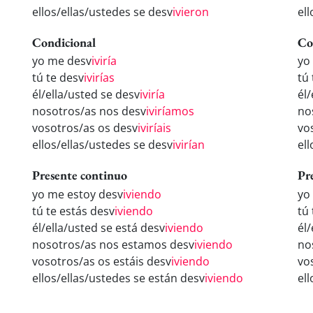
ellos/ellas/ustedes se desv
ivieron
el
Condicional
Co
yo me desv
iviría
yo
tú te desv
ivirías
tú
él/ella/usted se desv
iviría
él
nosotros/as nos desv
iviríamos
no
vosotros/as os desv
iviríais
vo
ellos/ellas/ustedes se desv
ivirían
el
Presente continuo
Pr
yo me estoy desv
iviendo
yo
tú te estás desv
iviendo
tú
él/ella/usted se está desv
iviendo
él
nosotros/as nos estamos desv
iviendo
no
vosotros/as os estáis desv
iviendo
vo
ellos/ellas/ustedes se están desv
iviendo
el