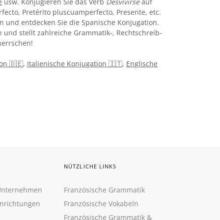
e
usw. Konjugieren Sie das Verb
Desvivirse
auf
rfecto, Pretérito pluscuamperfecto, Presente, etc.
n und entdecken Sie die Spanische Konjugation.
 und stellt zahlreiche Grammatik-, Rechtschreib-
errschen!
on 🇩🇪
,
Italienische Konjugation 🇮🇹
,
Englische
NÜTZLICHE LINKS
 Unternehmen
Französische Grammatik
inrichtungen
Französische Vokabeln
Französische Grammatik &