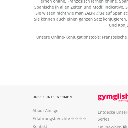
lernen online
,
Französisch lernen online
,
Span
Spanische in allen Zeiten und Modi: Indicativo, S
Sie wissen nicht wie man
Desvivirse
auf Spanisc
Sie können auch einen ganzen Satz konjugieren, 
und Konju
Unsere Online-Konjugationstools:
Französische
UNSER UNTERNEHMEN
About Aimigo
Entdecke unser
Erfahrungsberichte
⭐️ ⭐️ ⭐️ ⭐️
Series
Kontakt
Online-Shop 🛍