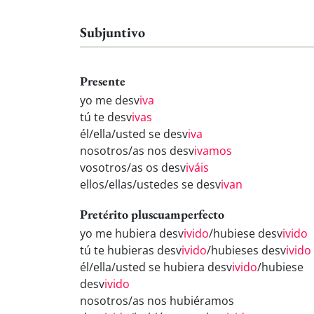
Subjuntivo
Presente
yo me desv
iva
tú te desv
ivas
él/ella/usted se desv
iva
nosotros/as nos desv
ivamos
vosotros/as os desv
iváis
ellos/ellas/ustedes se desv
ivan
Pretérito pluscuamperfecto
yo me hubiera desv
ivido
/hubiese desv
ivido
tú te hubieras desv
ivido
/hubieses desv
ivido
él/ella/usted se hubiera desv
ivido
/hubiese
desv
ivido
nosotros/as nos hubiéramos