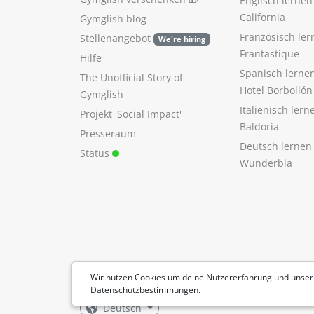
Englisch lerne
California
Gymglish blog
Französisch ler
Stellenangebot
We're hiring
Frantastique
Hilfe
Spanisch lerne
The Unofficial Story of
Hotel Borbollón
Gymglish
Italienisch ler
Projekt 'Social Impact'
Baldoria
Presseraum
Deutsch lernen
Status
Wunderbla
Wir nutzen Cookies um deine Nutzererfahrung und unser
Datenschutzbestimmungen
.
Deutsch