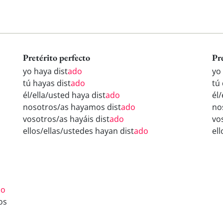
Pretérito perfecto
Pr
yo haya dist
ado
yo 
tú hayas dist
ado
tú 
él/ella/usted haya dist
ado
él/
nosotros/as hayamos dist
ado
no
vosotros/as hayáis dist
ado
vo
ellos/ellas/ustedes hayan dist
ado
ell
do
os