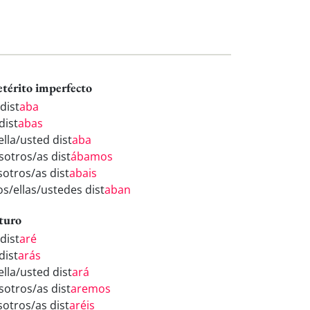
etérito imperfecto
dist
aba
dist
abas
ella/usted dist
aba
sotros/as dist
ábamos
sotros/as dist
abais
os/ellas/ustedes dist
aban
turo
dist
aré
dist
arás
ella/usted dist
ará
sotros/as dist
aremos
sotros/as dist
aréis