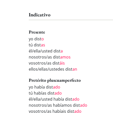
Indicativo
Presente
yo dist
o
tú dist
as
él/ella/usted dist
a
nosotros/as dist
amos
vosotros/as dist
áis
ellos/ellas/ustedes dist
an
Pretérito pluscuamperfecto
yo había dist
ado
tú habías dist
ado
él/ella/usted había dist
ado
nosotros/as habíamos dist
ado
vosotros/as habíais dist
ado