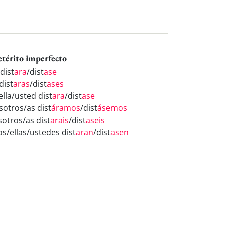
etérito imperfecto
dist
ara
/dist
ase
dist
aras
/dist
ases
ella/usted dist
ara
/dist
ase
sotros/as dist
áramos
/dist
ásemos
sotros/as dist
arais
/dist
aseis
os/ellas/ustedes dist
aran
/dist
asen