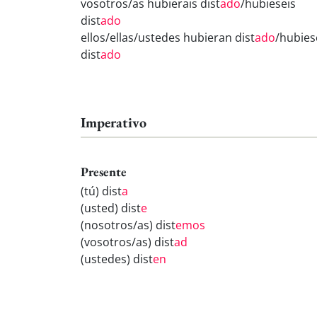
vosotros/as hubierais dist
ado
/hubieseis
dist
ado
ellos/ellas/ustedes hubieran dist
ado
/hubie
dist
ado
Imperativo
Presente
(tú) dist
a
(usted) dist
e
(nosotros/as) dist
emos
(vosotros/as) dist
ad
(ustedes) dist
en