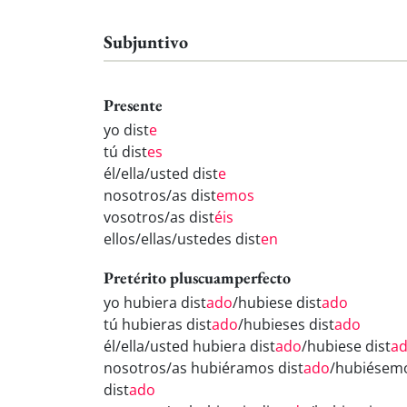
Subjuntivo
Presente
yo dist
e
tú dist
es
él/ella/usted dist
e
nosotros/as dist
emos
vosotros/as dist
éis
ellos/ellas/ustedes dist
en
Pretérito pluscuamperfecto
yo hubiera dist
ado
/hubiese dist
ado
tú hubieras dist
ado
/hubieses dist
ado
él/ella/usted hubiera dist
ado
/hubiese dist
a
nosotros/as hubiéramos dist
ado
/hubiésem
dist
ado