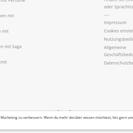
n mit Perfume
oder Sprachtr
----
nen mit
Impressum
Cookies einste
n mit
Nutzungsbedi
nen mit Saga
Allgemeine
Geschäftsbed
 mit
Datenschutzb
 Marketing zu verbessern. Wenn du mehr darüber wissen möchtest, lies gern un