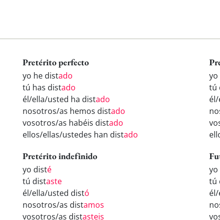
Pretérito perfecto
Pr
yo he dist
ado
yo 
tú has dist
ado
tú 
él/ella/usted ha dist
ado
él/
nosotros/as hemos dist
ado
no
vosotros/as habéis dist
ado
vo
ellos/ellas/ustedes han dist
ado
ell
Pretérito indefinido
Fu
yo dist
é
yo 
tú dist
aste
tú 
él/ella/usted dist
ó
él/
nosotros/as dist
amos
no
vosotros/as dist
asteis
vo