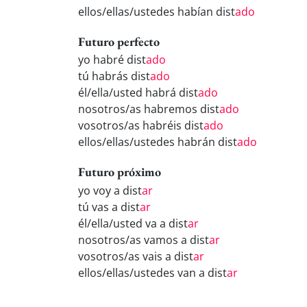
ellos/ellas/ustedes habían dist
ado
Futuro perfecto
yo habré dist
ado
tú habrás dist
ado
él/ella/usted habrá dist
ado
nosotros/as habremos dist
ado
vosotros/as habréis dist
ado
ellos/ellas/ustedes habrán dist
ado
Futuro próximo
yo voy a dist
ar
tú vas a dist
ar
él/ella/usted va a dist
ar
nosotros/as vamos a dist
ar
vosotros/as vais a dist
ar
ellos/ellas/ustedes van a dist
ar