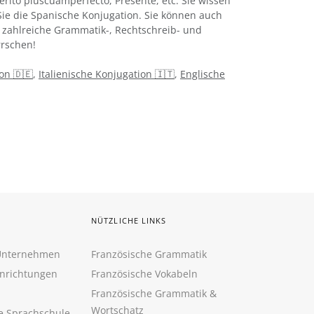
térito pluscuamperfecto, Presente, etc. Sie wissen
ie die Spanische Konjugation. Sie können auch
t zahlreiche Grammatik-, Rechtschreib- und
rschen!
on 🇩🇪
,
Italienische Konjugation 🇮🇹
,
Englische
NÜTZLICHE LINKS
 Unternehmen
Französische Grammatik
inrichtungen
Französische Vokabeln
Französische Grammatik &
Wortschatz
ne Sprachschule