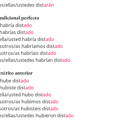
os/ellas/ustedes dist
arán
ndicional perfecto
 habría dist
ado
habrías dist
ado
ella/usted habría dist
ado
sotros/as habríamos dist
ado
sotros/as habríais dist
ado
los/ellas/ustedes habrían dist
ado
etérito anterior
 hube dist
ado
hubiste dist
ado
/ella/usted hubo dist
ado
sotros/as hubimos dist
ado
sotros/as hubisteis dist
ado
los/ellas/ustedes hubieron dist
ado