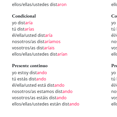
ellos/ellas/ustedes dist
aron
ell
Condicional
Co
yo dist
aría
yo
tú dist
arías
tú 
él/ella/usted dist
aría
él/
nosotros/as dist
aríamos
no
vosotros/as dist
aríais
vo
ellos/ellas/ustedes dist
arían
el
Presente continuo
Pr
yo estoy dist
ando
yo
tú estás dist
ando
tú 
él/ella/usted está dist
ando
él
nosotros/as estamos dist
ando
no
vosotros/as estáis dist
ando
vo
ellos/ellas/ustedes están dist
ando
el