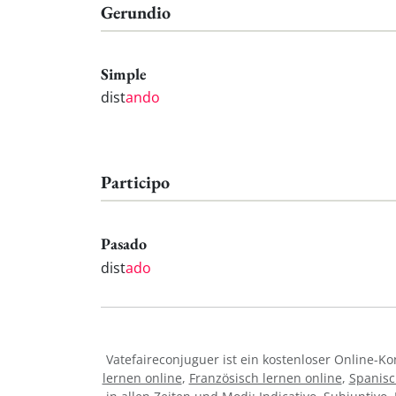
Gerundio
Simple
dist
ando
Participo
Pasado
dist
ado
Vatefaireconjuguer ist ein kostenloser Online-
lernen online
,
Französisch lernen online
,
Spanisc