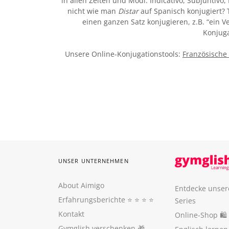
in allen Zeiten und Modi: Indicativo, Subjuntivo,
nicht wie man
Distar
auf Spanisch konjugiert? 
einen ganzen Satz konjugieren, z.B. “ein 
Konjuga
Unsere Online-Konjugationstools:
Französische
UNSER UNTERNEHMEN
About Aimigo
Entdecke unser
Erfahrungsberichte
⭐️ ⭐️ ⭐️ ⭐️
Series
Kontakt
Online-Shop 🛍
Gymglish verschenken
🎁