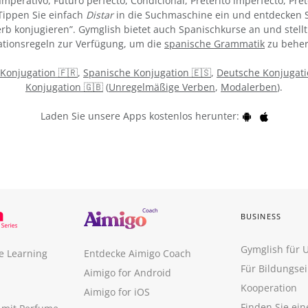
 Imperativo, Futuro perfecto, Condicional, Pretérito imperfecto, Pre
Tippen Sie einfach
Distar
in die Suchmaschine ein und entdecken S
Verb konjugieren”. Gymglish bietet auch Spanischkurse an und stell
tionsregeln zur Verfügung, um die
spanische Grammatik
zu beher
 Konjugation 🇫🇷
,
Spanische Konjugation 🇪🇸
,
Deutsche Konjugati
Konjugation 🇬🇧
(
Unregelmäßige Verben
,
Modalerben
).
Laden Sie unsere Apps kostenlos herunter:
BUSINESS
Gymglish für
e Learning
Entdecke Aimigo Coach
Für Bildungse
Aimigo for Android
Kooperation
Aimigo for iOS
Finden Sie ei