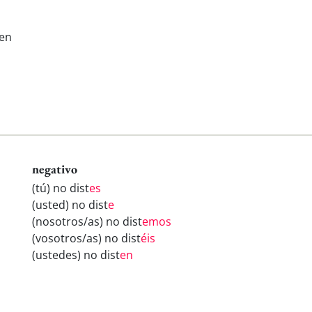
sen
negativo
(tú) no dist
es
(usted) no dist
e
(nosotros/as) no dist
emos
(vosotros/as) no dist
éis
(ustedes) no dist
en