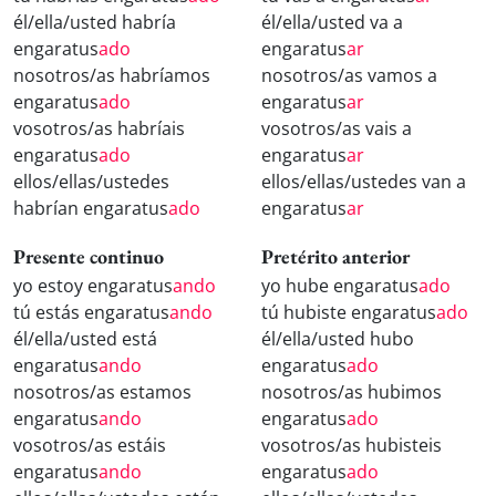
él/ella/usted habría
él/ella/usted va a
engaratus
ado
engaratus
ar
nosotros/as habríamos
nosotros/as vamos a
engaratus
ado
engaratus
ar
vosotros/as habríais
vosotros/as vais a
engaratus
ado
engaratus
ar
ellos/ellas/ustedes
ellos/ellas/ustedes van a
habrían engaratus
ado
engaratus
ar
Presente continuo
Pretérito anterior
yo estoy engaratus
ando
yo hube engaratus
ado
tú estás engaratus
ando
tú hubiste engaratus
ado
él/ella/usted está
él/ella/usted hubo
engaratus
ando
engaratus
ado
nosotros/as estamos
nosotros/as hubimos
engaratus
ando
engaratus
ado
vosotros/as estáis
vosotros/as hubisteis
engaratus
ando
engaratus
ado