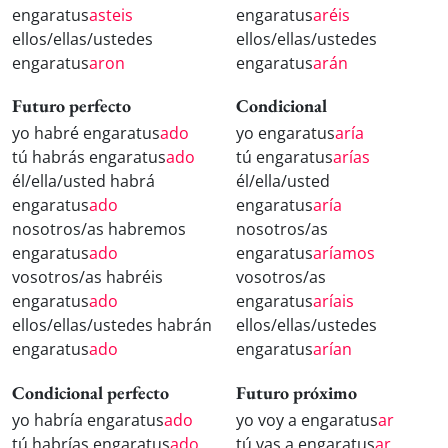
engaratus
asteis
engaratus
aréis
ellos/ellas/ustedes
ellos/ellas/ustedes
engaratus
aron
engaratus
arán
Futuro perfecto
Condicional
yo habré engaratus
ado
yo engaratus
aría
tú habrás engaratus
ado
tú engaratus
arías
él/ella/usted habrá
él/ella/usted
engaratus
ado
engaratus
aría
nosotros/as habremos
nosotros/as
engaratus
ado
engaratus
aríamos
vosotros/as habréis
vosotros/as
engaratus
ado
engaratus
aríais
ellos/ellas/ustedes habrán
ellos/ellas/ustedes
engaratus
ado
engaratus
arían
Condicional perfecto
Futuro próximo
yo habría engaratus
ado
yo voy a engaratus
ar
tú habrías engaratus
ado
tú vas a engaratus
ar