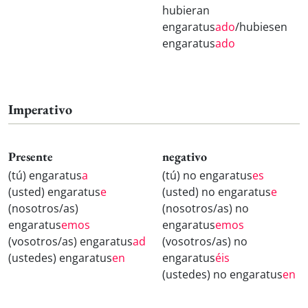
hubieran
engaratus
ado
/hubiesen
engaratus
ado
Imperativo
Presente
negativo
(tú) engaratus
a
(tú) no engaratus
es
(usted) engaratus
e
(usted) no engaratus
e
(nosotros/as)
(nosotros/as) no
engaratus
emos
engaratus
emos
(vosotros/as) engaratus
ad
(vosotros/as) no
(ustedes) engaratus
en
engaratus
éis
(ustedes) no engaratus
en