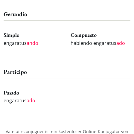
Gerundio
Simple
Compuesto
engaratus
ando
habiendo engaratus
ado
Participo
Pasado
engaratus
ado
Vatefaireconjuguer ist ein kostenloser Online-Konjugator von