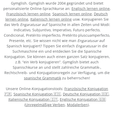
Gymglish. Gymglish wurde 2004 gegründet und bietet
personalisierte Online-Sprachkurse an:
Englisch lernen online
,
Französisch lernen online
,
Spanisch lernen online
,
Deutsch
lernen online
,
Italienisch lernen online
usw. Konjugieren Sie
das Verb
Engaratusar
auf Spanische in allen Zeiten und Modi:
Indicativo, Subjuntivo, Imperativo, Futuro perfecto,
Condicional, Pretérito imperfecto, Pretérito pluscuamperfecto,
Presente, etc. Sie wissen nicht wie man
Engaratusar
auf
Spanisch konjugiert? Tippen Sie einfach
Engaratusar
in die
Suchmaschine ein und entdecken Sie die Spanische
Konjugation. Sie können auch einen ganzen Satz konjugieren,
z.B. “ein Verb konjugieren”. Gymglish bietet auch
Spanischkurse an und stellt zahlreiche Grammatik-,
Rechtschreib- und Konjugationsregeln zur Verfügung, um die
spanische Grammatik
zu beherrschen!
Unsere Online-Konjugationstools:
Französische Konjugation
🇫🇷
,
Spanische Konjugation 🇪🇸
,
Deutsche Konjugation 🇩🇪
,
Italienische Konjugation 🇮🇹
,
Englische Konjugation 🇬🇧
(
Unregelmäßige Verben
,
Modalerben
).