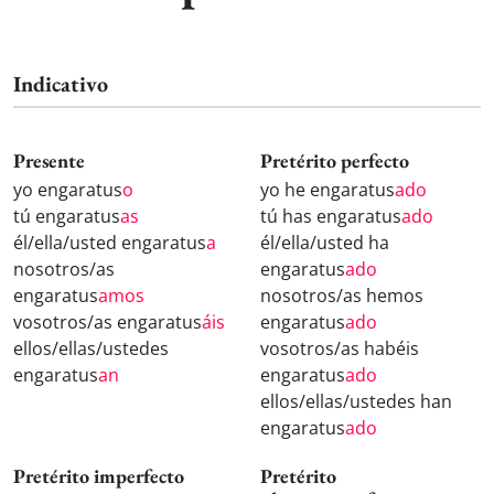
Indicativo
Presente
Pretérito perfecto
yo engaratus
o
yo he engaratus
ado
tú engaratus
as
tú has engaratus
ado
él/ella/usted engaratus
a
él/ella/usted ha
nosotros/as
engaratus
ado
engaratus
amos
nosotros/as hemos
vosotros/as engaratus
áis
engaratus
ado
ellos/ellas/ustedes
vosotros/as habéis
engaratus
an
engaratus
ado
ellos/ellas/ustedes han
engaratus
ado
Pretérito imperfecto
Pretérito