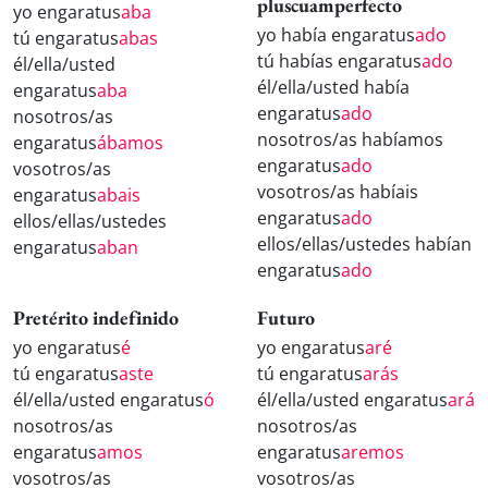
pluscuamperfecto
yo engaratus
aba
yo había engaratus
ado
tú engaratus
abas
tú habías engaratus
ado
él/ella/usted
él/ella/usted había
engaratus
aba
engaratus
ado
nosotros/as
nosotros/as habíamos
engaratus
ábamos
engaratus
ado
vosotros/as
vosotros/as habíais
engaratus
abais
engaratus
ado
ellos/ellas/ustedes
ellos/ellas/ustedes habían
engaratus
aban
engaratus
ado
Pretérito indefinido
Futuro
yo engaratus
é
yo engaratus
aré
tú engaratus
aste
tú engaratus
arás
él/ella/usted engaratus
ó
él/ella/usted engaratus
ará
nosotros/as
nosotros/as
engaratus
amos
engaratus
aremos
vosotros/as
vosotros/as