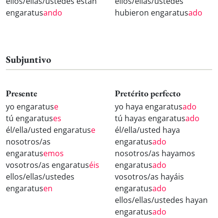
ellos/ellas/ustedes están
ellos/ellas/ustedes
engaratus
ando
hubieron engaratus
ado
Subjuntivo
Presente
Pretérito perfecto
yo engaratus
e
yo haya engaratus
ado
tú engaratus
es
tú hayas engaratus
ado
él/ella/usted engaratus
e
él/ella/usted haya
nosotros/as
engaratus
ado
engaratus
emos
nosotros/as hayamos
vosotros/as engaratus
éis
engaratus
ado
ellos/ellas/ustedes
vosotros/as hayáis
engaratus
en
engaratus
ado
ellos/ellas/ustedes hayan
engaratus
ado