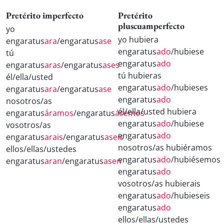
Pretérito imperfecto
Pretérito
pluscuamperfecto
yo
yo hubiera
engaratus
ara
/engaratus
ase
engaratus
ado
/hubiese
tú
engaratus
ado
engaratus
aras
/engaratus
ases
tú hubieras
él/ella/usted
engaratus
ado
/hubieses
engaratus
ara
/engaratus
ase
engaratus
ado
nosotros/as
él/ella/usted hubiera
engaratus
áramos
/engaratus
ásemos
engaratus
ado
/hubiese
vosotros/as
engaratus
ado
engaratus
arais
/engaratus
aseis
nosotros/as hubiéramos
ellos/ellas/ustedes
engaratus
ado
/hubiésemos
engaratus
aran
/engaratus
asen
engaratus
ado
vosotros/as hubierais
engaratus
ado
/hubieseis
engaratus
ado
ellos/ellas/ustedes