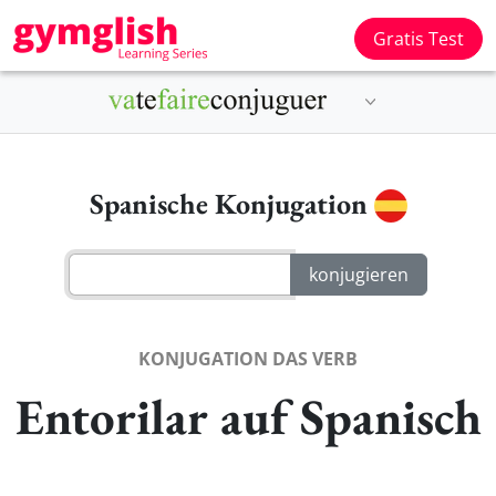
Gratis Test
Spanische Konjugation
KONJUGATION DAS VERB
Entorilar auf Spanisch