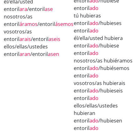
entoril
ado
/hubiese
él/ella/usted
entoril
ado
entoril
ara
/entoril
ase
tú hubieras
nosotros/as
entoril
ado
/hubieses
entoril
áramos
/entoril
ásemos
entoril
ado
vosotros/as
él/ella/usted hubiera
entoril
arais
/entoril
aseis
entoril
ado
/hubiese
ellos/ellas/ustedes
entoril
ado
entoril
aran
/entoril
asen
nosotros/as hubiéramos
entoril
ado
/hubiésemos
entoril
ado
vosotros/as hubierais
entoril
ado
/hubieseis
entoril
ado
ellos/ellas/ustedes
hubieran
entoril
ado
/hubiesen
entoril
ado