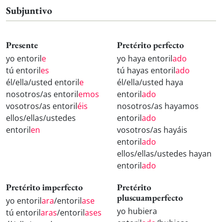
Subjuntivo
Presente
Pretérito perfecto
yo entoril
e
yo haya entoril
ado
tú entoril
es
tú hayas entoril
ado
él/ella/usted entoril
e
él/ella/usted haya
nosotros/as entoril
emos
entoril
ado
vosotros/as entoril
éis
nosotros/as hayamos
ellos/ellas/ustedes
entoril
ado
entoril
en
vosotros/as hayáis
entoril
ado
ellos/ellas/ustedes hayan
entoril
ado
Pretérito imperfecto
Pretérito
pluscuamperfecto
yo entoril
ara
/entoril
ase
yo hubiera
tú entoril
aras
/entoril
ases