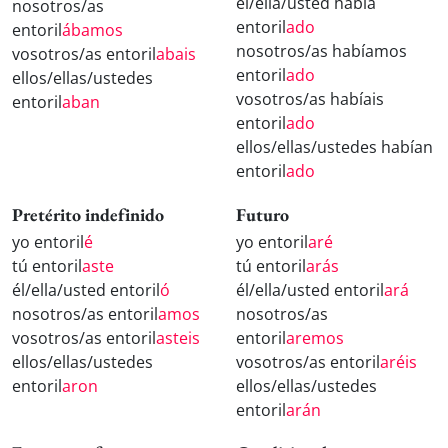
él/ella/usted había
nosotros/as
entoril
ado
entoril
ábamos
nosotros/as habíamos
vosotros/as entoril
abais
entoril
ado
ellos/ellas/ustedes
vosotros/as habíais
entoril
aban
entoril
ado
ellos/ellas/ustedes habían
entoril
ado
Pretérito indefinido
Futuro
yo entoril
é
yo entoril
aré
tú entoril
aste
tú entoril
arás
él/ella/usted entoril
ó
él/ella/usted entoril
ará
nosotros/as entoril
amos
nosotros/as
vosotros/as entoril
asteis
entoril
aremos
ellos/ellas/ustedes
vosotros/as entoril
aréis
entoril
aron
ellos/ellas/ustedes
entoril
arán