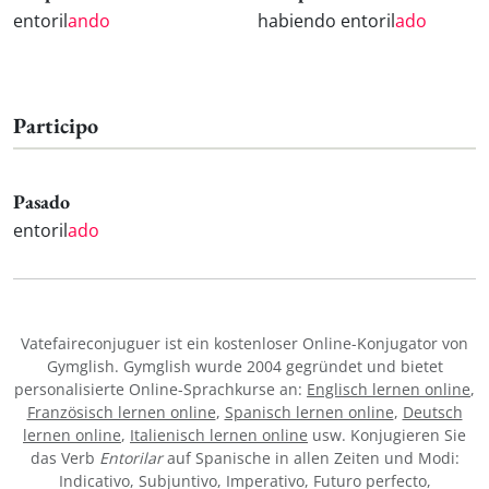
entoril
ando
habiendo entoril
ado
Participo
Pasado
entoril
ado
Vatefaireconjuguer ist ein kostenloser Online-Konjugator von
Gymglish. Gymglish wurde 2004 gegründet und bietet
personalisierte Online-Sprachkurse an:
Englisch lernen online
,
Französisch lernen online
,
Spanisch lernen online
,
Deutsch
lernen online
,
Italienisch lernen online
usw. Konjugieren Sie
das Verb
Entorilar
auf Spanische in allen Zeiten und Modi:
Indicativo, Subjuntivo, Imperativo, Futuro perfecto,