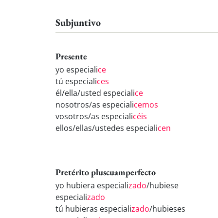
Subjuntivo
Presente
yo especiali
ce
tú especiali
ces
él/ella/usted especiali
ce
nosotros/as especiali
cemos
vosotros/as especiali
céis
ellos/ellas/ustedes especiali
cen
Pretérito pluscuamperfecto
yo hubiera especiali
zado
/hubiese
especiali
zado
tú hubieras especiali
zado
/hubieses