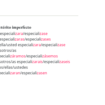
etérito imperfecto
especiali
zara
/especiali
zase
especiali
zaras
/especiali
zases
ella/usted especiali
zara
/especiali
zase
sotros/as
eciali
záramos
/especiali
zásemos
sotros/as especiali
zarais
/especiali
zaseis
los/ellas/ustedes
eciali
zaran
/especiali
zasen