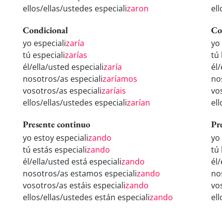
ellos/ellas/ustedes especiali
zaron
ell
Condicional
Co
yo especiali
zaría
yo
tú especiali
zarías
tú 
él/ella/usted especiali
zaría
él/
nosotros/as especiali
zaríamos
no
vosotros/as especiali
zaríais
vo
ellos/ellas/ustedes especiali
zarían
el
Presente continuo
Pr
yo estoy especiali
zando
yo
tú estás especiali
zando
tú 
él/ella/usted está especiali
zando
él
nosotros/as estamos especiali
zando
no
vosotros/as estáis especiali
zando
vo
ellos/ellas/ustedes están especiali
zando
el