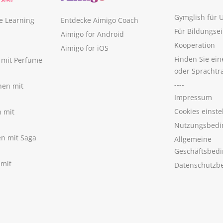
Gymglish für
e Learning
Entdecke Aimigo Coach
Für Bildungse
Aimigo for Android
Kooperation
Aimigo for iOS
Finden Sie ei
n mit Perfume
oder Sprachtr
----
nen mit
Impressum
Cookies einste
n mit
Nutzungsbedi
nen mit Saga
Allgemeine
Geschäftsbed
 mit
Datenschutzb