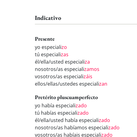
Indicativo
Presente
yo especiali
zo
tú especiali
zas
él/ella/usted especiali
za
nosotros/as especiali
zamos
vosotros/as especiali
záis
ellos/ellas/ustedes especiali
zan
Pretérito pluscuamperfecto
yo había especiali
zado
tú habías especiali
zado
él/ella/usted había especiali
zado
nosotros/as habíamos especiali
zado
vosotros/as habíais especiali
zado