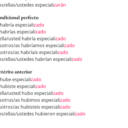
os/ellas/ustedes especiali
zarán
ndicional perfecto
 habría especiali
zado
habrías especiali
zado
ella/usted habría especiali
zado
sotros/as habríamos especiali
zado
sotros/as habríais especiali
zado
los/ellas/ustedes habrían especiali
zado
etérito anterior
 hube especiali
zado
hubiste especiali
zado
/ella/usted hubo especiali
zado
sotros/as hubimos especiali
zado
sotros/as hubisteis especiali
zado
los/ellas/ustedes hubieron especiali
zado