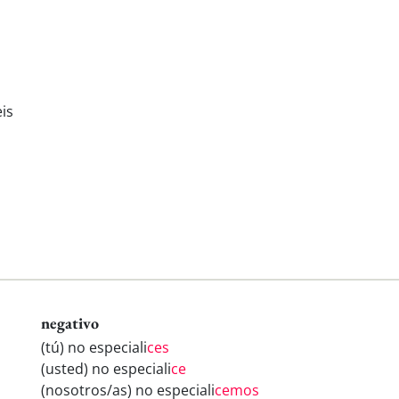
is
negativo
(tú) no especiali
ces
(usted) no especiali
ce
(nosotros/as) no especiali
cemos