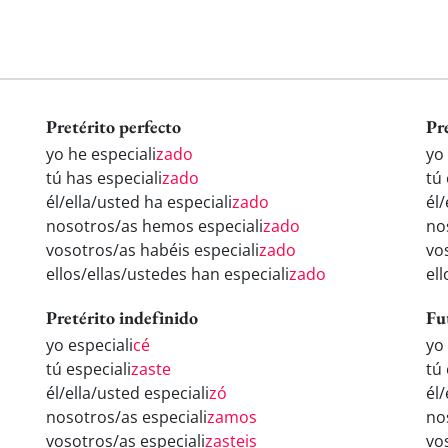
Pretérito perfecto
Pr
yo he especiali
zado
yo 
tú has especiali
zado
tú 
él/ella/usted ha especiali
zado
él/
nosotros/as hemos especiali
zado
no
vosotros/as habéis especiali
zado
vo
ellos/ellas/ustedes han especiali
zado
ell
Pretérito indefinido
Fu
yo especiali
cé
yo 
tú especiali
zaste
tú 
él/ella/usted especiali
zó
él/
nosotros/as especiali
zamos
no
vosotros/as especiali
zasteis
vo