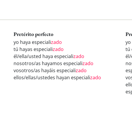
Pretérito perfecto
Pr
yo haya especiali
zado
yo 
tú hayas especiali
zado
tú 
él/ella/usted haya especiali
zado
él/
nosotros/as hayamos especiali
zado
no
vosotros/as hayáis especiali
zado
esp
ellos/ellas/ustedes hayan especiali
zado
vo
el
esp