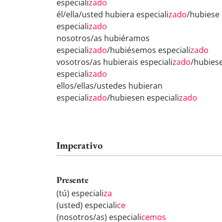
especiali
zado
él/ella/usted hubiera especiali
zado
/hubiese
especiali
zado
nosotros/as hubiéramos
especiali
zado
/hubiésemos especiali
zado
vosotros/as hubierais especiali
zado
/hubiese
especiali
zado
ellos/ellas/ustedes hubieran
especiali
zado
/hubiesen especiali
zado
Imperativo
Presente
(tú) especiali
za
(usted) especiali
ce
(nosotros/as) especiali
cemos