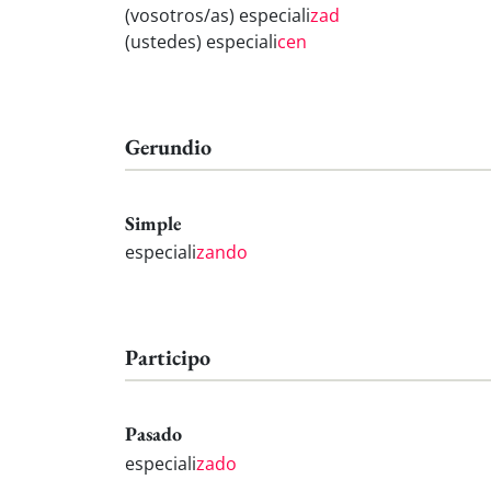
(vosotros/as) especiali
zad
(ustedes) especiali
cen
Gerundio
Simple
especiali
zando
Participo
Pasado
especiali
zado