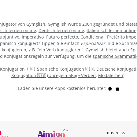
Konjugator von Gymglish. Gymglish wurde 2004 gegründet und bietet
sch lernen online
,
Deutsch lernen online
,
Italienisch lernen online
ubjuntivo, Imperativo, Futuro perfecto, Condicional, Pretérito impe
panisch konjugiert? Tippen Sie einfach
Especializar
in die Suchmas
konjugieren, z.B. “ein Verb konjugieren”. Gymglish bietet auch Sp
nd Konjugationsregeln zur Verfügung, um die
spanische Grammati
 Konjugation 🇫🇷
,
Spanische Konjugation 🇪🇸
,
Deutsche Konjugati
Konjugation 🇬🇧
(
Unregelmäßige Verben
,
Modalerben
).
Laden Sie unsere Apps kostenlos herunter:
BUSINESS