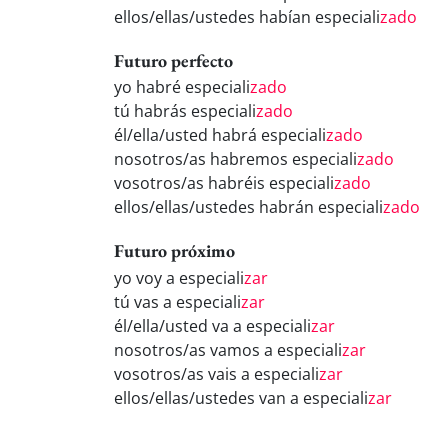
ellos/ellas/ustedes habían especiali
zado
Futuro perfecto
yo habré especiali
zado
tú habrás especiali
zado
él/ella/usted habrá especiali
zado
nosotros/as habremos especiali
zado
vosotros/as habréis especiali
zado
ellos/ellas/ustedes habrán especiali
zado
Futuro próximo
yo voy a especiali
zar
tú vas a especiali
zar
él/ella/usted va a especiali
zar
nosotros/as vamos a especiali
zar
vosotros/as vais a especiali
zar
ellos/ellas/ustedes van a especiali
zar