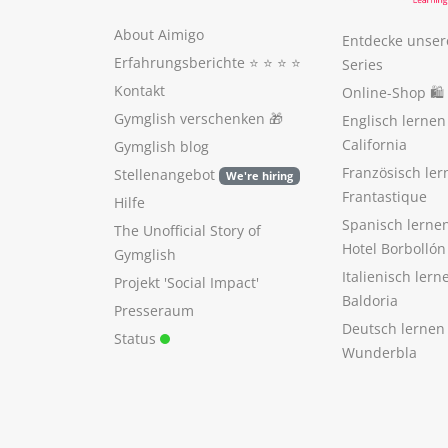
About Aimigo
Entdecke unser
Erfahrungsberichte
⭐️ ⭐️ ⭐️ ⭐️
Series
Kontakt
Online-Shop 🛍
Gymglish verschenken
🎁
Englisch lerne
California
Gymglish blog
Französisch ler
Stellenangebot
We're hiring
Frantastique
Hilfe
Spanisch lerne
The Unofficial Story of
Hotel Borbollón
Gymglish
Italienisch ler
Projekt 'Social Impact'
Baldoria
Presseraum
Deutsch lernen
Status
Wunderbla