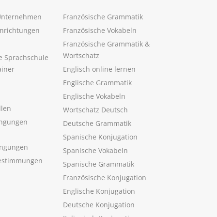
 Unternehmen
Französische Grammatik
inrichtungen
Französische Vokabeln
Französische Grammatik &
Wortschatz
ne Sprachschule
ainer
Englisch online lernen
Englische Grammatik
Englische Vokabeln
llen
Wortschatz Deutsch
ngungen
Deutsche Grammatik
Spanische Konjugation
ingungen
Spanische Vokabeln
estimmungen
Spanische Grammatik
Französische Konjugation
Englische Konjugation
Deutsche Konjugation