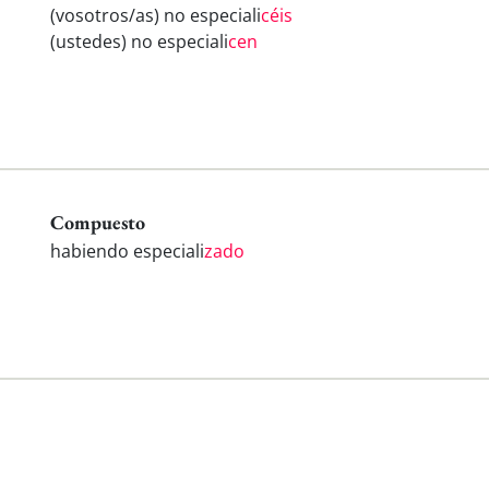
(vosotros/as) no especiali
céis
(ustedes) no especiali
cen
Compuesto
habiendo especiali
zado