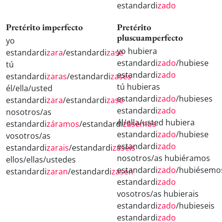
estandardi
zado
Pretérito imperfecto
Pretérito
pluscuamperfecto
yo
yo hubiera
estandardi
zara
/estandardi
zase
estandardi
zado
/hubiese
tú
estandardi
zado
estandardi
zaras
/estandardi
zases
tú hubieras
él/ella/usted
estandardi
zado
/hubieses
estandardi
zara
/estandardi
zase
estandardi
zado
nosotros/as
él/ella/usted hubiera
estandardi
záramos
/estandardi
zásemos
estandardi
zado
/hubiese
vosotros/as
estandardi
zado
estandardi
zarais
/estandardi
zaseis
nosotros/as hubiéramos
ellos/ellas/ustedes
estandardi
zado
/hubiésemo
estandardi
zaran
/estandardi
zasen
estandardi
zado
vosotros/as hubierais
estandardi
zado
/hubieseis
estandardi
zado