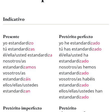
Indicativo
Presente
Pretérito perfecto
yo estandardi
zo
yo he estandardi
zado
tú estandardi
zas
tú has estandardi
zado
él/ella/usted estandardi
za
él/ella/usted ha
nosotros/as
estandardi
zado
estandardi
zamos
nosotros/as hemos
vosotros/as
estandardi
zado
estandardi
záis
vosotros/as habéis
ellos/ellas/ustedes
estandardi
zado
estandardi
zan
ellos/ellas/ustedes han
estandardi
zado
Pretérito imperfecto
Pretérito