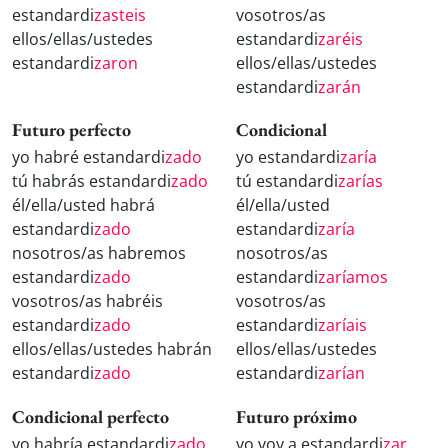
estandardi
zasteis
vosotros/as
ellos/ellas/ustedes
estandardi
zaréis
estandardi
zaron
ellos/ellas/ustedes
estandardi
zarán
Futuro perfecto
Condicional
yo habré estandardi
zado
yo estandardi
zaría
tú habrás estandardi
zado
tú estandardi
zarías
él/ella/usted habrá
él/ella/usted
estandardi
zado
estandardi
zaría
nosotros/as habremos
nosotros/as
estandardi
zado
estandardi
zaríamos
vosotros/as habréis
vosotros/as
estandardi
zado
estandardi
zaríais
ellos/ellas/ustedes habrán
ellos/ellas/ustedes
estandardi
zado
estandardi
zarían
Condicional perfecto
Futuro próximo
yo habría estandardi
zado
yo voy a estandardi
zar