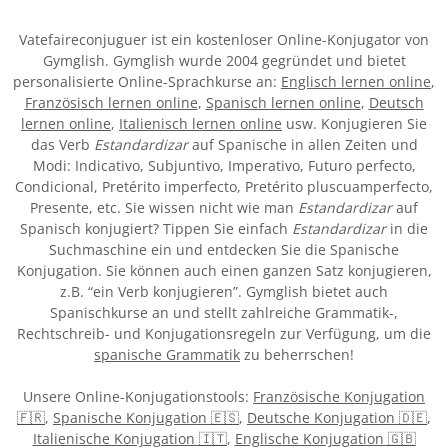
Vatefaireconjuguer ist ein kostenloser Online-Konjugator von
Gymglish. Gymglish wurde 2004 gegründet und bietet
personalisierte Online-Sprachkurse an:
Englisch lernen online
,
Französisch lernen online
,
Spanisch lernen online
,
Deutsch
lernen online
,
Italienisch lernen online
usw. Konjugieren Sie
das Verb
Estandardizar
auf Spanische in allen Zeiten und
Modi: Indicativo, Subjuntivo, Imperativo, Futuro perfecto,
Condicional, Pretérito imperfecto, Pretérito pluscuamperfecto,
Presente, etc. Sie wissen nicht wie man
Estandardizar
auf
Spanisch konjugiert? Tippen Sie einfach
Estandardizar
in die
Suchmaschine ein und entdecken Sie die Spanische
Konjugation. Sie können auch einen ganzen Satz konjugieren,
z.B. “ein Verb konjugieren”. Gymglish bietet auch
Spanischkurse an und stellt zahlreiche Grammatik-,
Rechtschreib- und Konjugationsregeln zur Verfügung, um die
spanische Grammatik
zu beherrschen!
Unsere Online-Konjugationstools:
Französische Konjugation
🇫🇷
,
Spanische Konjugation 🇪🇸
,
Deutsche Konjugation 🇩🇪
,
Italienische Konjugation 🇮🇹
,
Englische Konjugation 🇬🇧