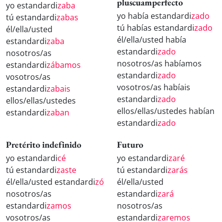
pluscuamperfecto
yo estandardi
zaba
yo había estandardi
zado
tú estandardi
zabas
tú habías estandardi
zado
él/ella/usted
él/ella/usted había
estandardi
zaba
estandardi
zado
nosotros/as
nosotros/as habíamos
estandardi
zábamos
estandardi
zado
vosotros/as
vosotros/as habíais
estandardi
zabais
estandardi
zado
ellos/ellas/ustedes
ellos/ellas/ustedes habían
estandardi
zaban
estandardi
zado
Pretérito indefinido
Futuro
yo estandardi
cé
yo estandardi
zaré
tú estandardi
zaste
tú estandardi
zarás
él/ella/usted estandardi
zó
él/ella/usted
nosotros/as
estandardi
zará
estandardi
zamos
nosotros/as
vosotros/as
estandardi
zaremos