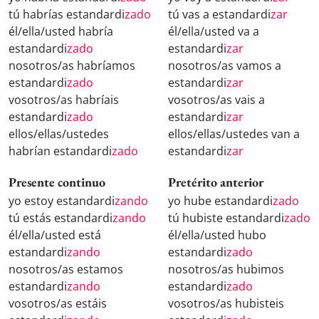
tú habrías estandardi
zado
tú vas a estandardi
zar
él/ella/usted habría
él/ella/usted va a
estandardi
zado
estandardi
zar
nosotros/as habríamos
nosotros/as vamos a
estandardi
zado
estandardi
zar
vosotros/as habríais
vosotros/as vais a
estandardi
zado
estandardi
zar
ellos/ellas/ustedes
ellos/ellas/ustedes van a
habrían estandardi
zado
estandardi
zar
Presente continuo
Pretérito anterior
yo estoy estandardi
zando
yo hube estandardi
zado
tú estás estandardi
zando
tú hubiste estandardi
zado
él/ella/usted está
él/ella/usted hubo
estandardi
zando
estandardi
zado
nosotros/as estamos
nosotros/as hubimos
estandardi
zando
estandardi
zado
vosotros/as estáis
vosotros/as hubisteis