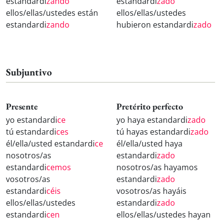
estandardi
zando
estandardi
zado
ellos/ellas/ustedes están
ellos/ellas/ustedes
estandardi
zando
hubieron estandardi
zado
Subjuntivo
Presente
Pretérito perfecto
yo estandardi
ce
yo haya estandardi
zado
tú estandardi
ces
tú hayas estandardi
zado
él/ella/usted estandardi
ce
él/ella/usted haya
nosotros/as
estandardi
zado
estandardi
cemos
nosotros/as hayamos
vosotros/as
estandardi
zado
estandardi
céis
vosotros/as hayáis
ellos/ellas/ustedes
estandardi
zado
estandardi
cen
ellos/ellas/ustedes hayan