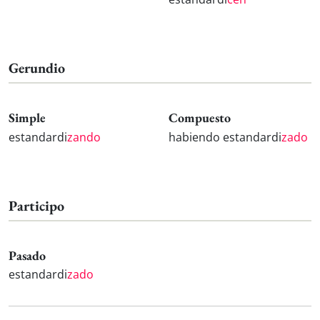
Gerundio
Simple
Compuesto
estandardi
zando
habiendo estandardi
zado
Participo
Pasado
estandardi
zado