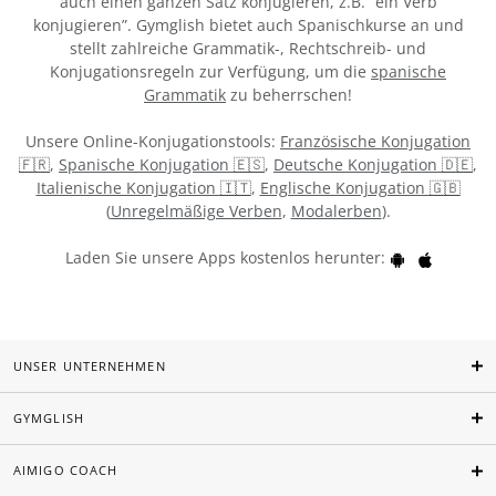
auch einen ganzen Satz konjugieren, z.B. “ein Verb
konjugieren”. Gymglish bietet auch Spanischkurse an und
stellt zahlreiche Grammatik-, Rechtschreib- und
Konjugationsregeln zur Verfügung, um die
spanische
Grammatik
zu beherrschen!
Unsere Online-Konjugationstools:
Französische Konjugation
🇫🇷
,
Spanische Konjugation 🇪🇸
,
Deutsche Konjugation 🇩🇪
,
Italienische Konjugation 🇮🇹
,
Englische Konjugation 🇬🇧
(
Unregelmäßige Verben
,
Modalerben
).
Laden Sie unsere Apps kostenlos herunter:
UNSER UNTERNEHMEN
GYMGLISH
AIMIGO COACH