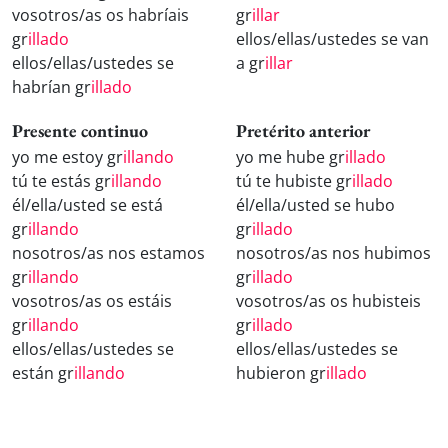
vosotros/as os habríais
gr
illar
gr
illado
ellos/ellas/ustedes se van
ellos/ellas/ustedes se
a gr
illar
habrían gr
illado
Presente continuo
Pretérito anterior
yo me estoy gr
illando
yo me hube gr
illado
tú te estás gr
illando
tú te hubiste gr
illado
él/ella/usted se está
él/ella/usted se hubo
gr
illando
gr
illado
nosotros/as nos estamos
nosotros/as nos hubimos
gr
illando
gr
illado
vosotros/as os estáis
vosotros/as os hubisteis
gr
illando
gr
illado
ellos/ellas/ustedes se
ellos/ellas/ustedes se
están gr
illando
hubieron gr
illado