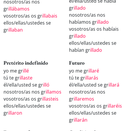
él/ella/usted se había
nosotros/as nos
gr
illado
gr
illábamos
nosotros/as nos
vosotros/as os gr
illabais
habíamos gr
illado
ellos/ellas/ustedes se
vosotros/as os habíais
gr
illaban
gr
illado
ellos/ellas/ustedes se
habían gr
illado
Pretérito indefinido
Futuro
yo me gr
illé
yo me gr
illaré
tú te gr
illaste
tú te gr
illarás
él/ella/usted se gr
illó
él/ella/usted se gr
illará
nosotros/as nos gr
illamos
nosotros/as nos
vosotros/as os gr
illasteis
gr
illaremos
ellos/ellas/ustedes se
vosotros/as os gr
illaréis
gr
illaron
ellos/ellas/ustedes se
gr
illarán