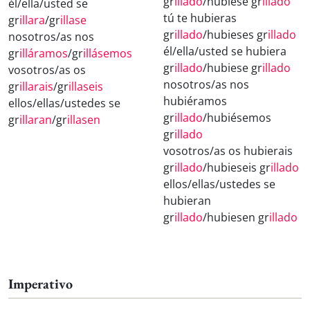
gr
illado
/hubiese gr
illado
él/ella/usted se
tú te hubieras
gr
illara
/gr
illase
gr
illado
/hubieses gr
illado
nosotros/as nos
él/ella/usted se hubiera
gr
illáramos
/gr
illásemos
gr
illado
/hubiese gr
illado
vosotros/as os
nosotros/as nos
gr
illarais
/gr
illaseis
hubiéramos
ellos/ellas/ustedes se
gr
illado
/hubiésemos
gr
illaran
/gr
illasen
gr
illado
vosotros/as os hubierais
gr
illado
/hubieseis gr
illado
ellos/ellas/ustedes se
hubieran
gr
illado
/hubiesen gr
illado
Imperativo