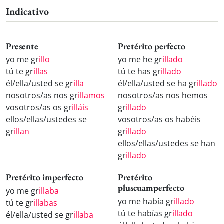
Indicativo
Presente
Pretérito perfecto
yo me gr
illo
yo me he gr
illado
tú te gr
illas
tú te has gr
illado
él/ella/usted se gr
illa
él/ella/usted se ha gr
illado
nosotros/as nos gr
illamos
nosotros/as nos hemos
vosotros/as os gr
illáis
gr
illado
ellos/ellas/ustedes se
vosotros/as os habéis
gr
illan
gr
illado
ellos/ellas/ustedes se han
gr
illado
Pretérito imperfecto
Pretérito
pluscuamperfecto
yo me gr
illaba
yo me había gr
illado
tú te gr
illabas
tú te habías gr
illado
él/ella/usted se gr
illaba