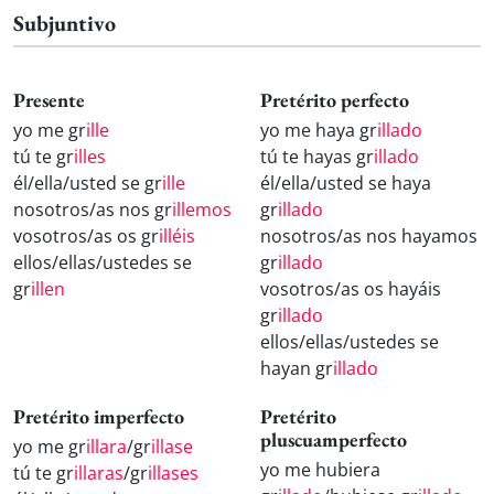
Subjuntivo
Presente
Pretérito perfecto
yo me gr
ille
yo me haya gr
illado
tú te gr
illes
tú te hayas gr
illado
él/ella/usted se gr
ille
él/ella/usted se haya
nosotros/as nos gr
illemos
gr
illado
vosotros/as os gr
illéis
nosotros/as nos hayamos
ellos/ellas/ustedes se
gr
illado
gr
illen
vosotros/as os hayáis
gr
illado
ellos/ellas/ustedes se
hayan gr
illado
Pretérito imperfecto
Pretérito
pluscuamperfecto
yo me gr
illara
/gr
illase
yo me hubiera
tú te gr
illaras
/gr
illases