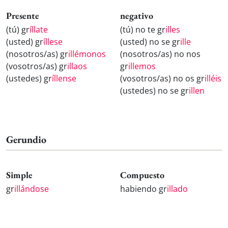
Presente
negativo
(tú) gr
íllate
(tú) no te gr
illes
(usted) gr
íllese
(usted) no se gr
ille
(nosotros/as) gr
illémonos
(nosotros/as) no nos
(vosotros/as) gr
illaos
gr
illemos
(ustedes) gr
íllense
(vosotros/as) no os gr
illéis
(ustedes) no se gr
illen
Gerundio
Simple
Compuesto
gr
illándose
habiendo gr
illado