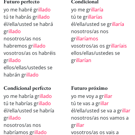
Futuro perfecto
Condicional
yo me habré gr
illado
yo me gr
illaría
tú te habrás gr
illado
tú te gr
illarías
él/ella/usted se habrá
él/ella/usted se gr
illaría
gr
illado
nosotros/as nos
nosotros/as nos
gr
illaríamos
habremos gr
illado
vosotros/as os gr
illaríais
vosotros/as os habréis
ellos/ellas/ustedes se
gr
illado
gr
illarían
ellos/ellas/ustedes se
habrán gr
illado
Condicional perfecto
Futuro próximo
yo me habría gr
illado
yo me voy a gr
illar
tú te habrías gr
illado
tú te vas a gr
illar
él/ella/usted se habría
él/ella/usted se va a gr
illar
gr
illado
nosotros/as nos vamos a
nosotros/as nos
gr
illar
habríamos gr
illado
vosotros/as os vais a