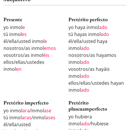
Presente
Pretérito perfecto
yo inmol
e
yo haya inmol
ado
tú inmol
es
tú hayas inmol
ado
él/ella/usted inmol
e
él/ella/usted haya
nosotros/as inmol
emos
inmol
ado
vosotros/as inmol
éis
nosotros/as hayamos
ellos/ellas/ustedes
inmol
ado
inmol
en
vosotros/as hayáis
inmol
ado
ellos/ellas/ustedes hayan
inmol
ado
Pretérito imperfecto
Pretérito
pluscuamperfecto
yo inmol
ara
/inmol
ase
yo hubiera
tú inmol
aras
/inmol
ases
inmol
ado
/hubiese
él/ella/usted