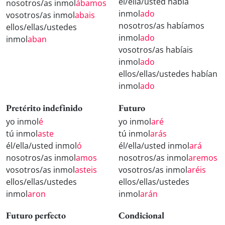
él/ella/usted había
nosotros/as inmol
ábamos
inmol
ado
vosotros/as inmol
abais
nosotros/as habíamos
ellos/ellas/ustedes
inmol
ado
inmol
aban
vosotros/as habíais
inmol
ado
ellos/ellas/ustedes habían
inmol
ado
Pretérito indefinido
Futuro
yo inmol
é
yo inmol
aré
tú inmol
aste
tú inmol
arás
él/ella/usted inmol
ó
él/ella/usted inmol
ará
nosotros/as inmol
amos
nosotros/as inmol
aremos
vosotros/as inmol
asteis
vosotros/as inmol
aréis
ellos/ellas/ustedes
ellos/ellas/ustedes
inmol
aron
inmol
arán
Futuro perfecto
Condicional