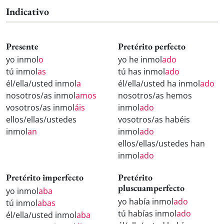
Indicativo
Presente
Pretérito perfecto
yo inmol
o
yo he inmol
ado
tú inmol
as
tú has inmol
ado
él/ella/usted inmol
a
él/ella/usted ha inmol
ado
nosotros/as inmol
amos
nosotros/as hemos
vosotros/as inmol
áis
inmol
ado
ellos/ellas/ustedes
vosotros/as habéis
inmol
an
inmol
ado
ellos/ellas/ustedes han
inmol
ado
Pretérito imperfecto
Pretérito
pluscuamperfecto
yo inmol
aba
yo había inmol
ado
tú inmol
abas
tú habías inmol
ado
él/ella/usted inmol
aba