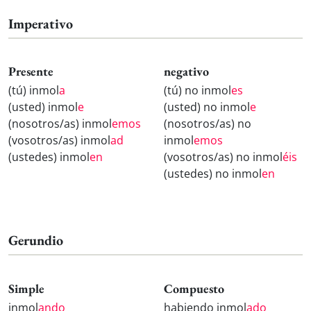
Imperativo
Presente
negativo
(tú) inmol
a
(tú) no inmol
es
(usted) inmol
e
(usted) no inmol
e
(nosotros/as) inmol
emos
(nosotros/as) no
(vosotros/as) inmol
ad
inmol
emos
(ustedes) inmol
en
(vosotros/as) no inmol
éis
(ustedes) no inmol
en
Gerundio
Simple
Compuesto
inmol
ando
habiendo inmol
ado