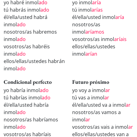
yo habré inmol
ado
yo inmol
aría
tú habrás inmol
ado
tú inmol
arías
él/ella/usted habrá
él/ella/usted inmol
aría
inmol
ado
nosotros/as
nosotros/as habremos
inmol
aríamos
inmol
ado
vosotros/as inmol
aríais
vosotros/as habréis
ellos/ellas/ustedes
inmol
ado
inmol
arían
ellos/ellas/ustedes habrán
inmol
ado
Condicional perfecto
Futuro próximo
yo habría inmol
ado
yo voy a inmol
ar
tú habrías inmol
ado
tú vas a inmol
ar
él/ella/usted habría
él/ella/usted va a inmol
ar
inmol
ado
nosotros/as vamos a
nosotros/as habríamos
inmol
ar
inmol
ado
vosotros/as vais a inmol
ar
vosotros/as habríais
ellos/ellas/ustedes van a