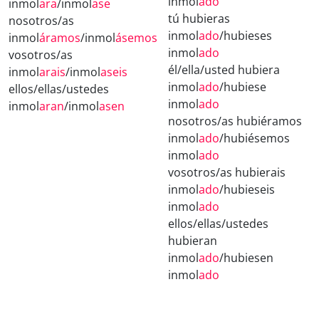
inmol
ado
inmol
ara
/inmol
ase
tú hubieras
nosotros/as
inmol
ado
/hubieses
inmol
áramos
/inmol
ásemos
inmol
ado
vosotros/as
él/ella/usted hubiera
inmol
arais
/inmol
aseis
inmol
ado
/hubiese
ellos/ellas/ustedes
inmol
ado
inmol
aran
/inmol
asen
nosotros/as hubiéramos
inmol
ado
/hubiésemos
inmol
ado
vosotros/as hubierais
inmol
ado
/hubieseis
inmol
ado
ellos/ellas/ustedes
hubieran
inmol
ado
/hubiesen
inmol
ado