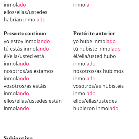
inmol
ado
inmol
ar
ellos/ellas/ustedes
habrían inmol
ado
Presente continuo
Pretérito anterior
yo estoy inmol
ando
yo hube inmol
ado
tú estás inmol
ando
tú hubiste inmol
ado
él/ella/usted está
él/ella/usted hubo
inmol
ando
inmol
ado
nosotros/as estamos
nosotros/as hubimos
inmol
ando
inmol
ado
vosotros/as estáis
vosotros/as hubisteis
inmol
ando
inmol
ado
ellos/ellas/ustedes están
ellos/ellas/ustedes
inmol
ando
hubieron inmol
ado
Subjuntivo