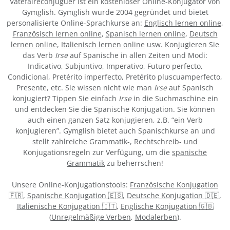
Vatefaireconjuguer ist ein kostenloser Online-Konjugator von
Gymglish. Gymglish wurde 2004 gegründet und bietet
personalisierte Online-Sprachkurse an:
Englisch lernen online
,
Französisch lernen online
,
Spanisch lernen online
,
Deutsch
lernen online
,
Italienisch lernen online
usw. Konjugieren Sie
das Verb
Irse
auf Spanische in allen Zeiten und Modi:
Indicativo, Subjuntivo, Imperativo, Futuro perfecto,
Condicional, Pretérito imperfecto, Pretérito pluscuamperfecto,
Presente, etc. Sie wissen nicht wie man
Irse
auf Spanisch
konjugiert? Tippen Sie einfach
Irse
in die Suchmaschine ein
und entdecken Sie die Spanische Konjugation. Sie können
auch einen ganzen Satz konjugieren, z.B. “ein Verb
konjugieren”. Gymglish bietet auch Spanischkurse an und
stellt zahlreiche Grammatik-, Rechtschreib- und
Konjugationsregeln zur Verfügung, um die
spanische
Grammatik
zu beherrschen!
Unsere Online-Konjugationstools:
Französische Konjugation
🇫🇷
,
Spanische Konjugation 🇪🇸
,
Deutsche Konjugation 🇩🇪
,
Italienische Konjugation 🇮🇹
,
Englische Konjugation 🇬🇧
(
Unregelmäßige Verben
,
Modalerben
).