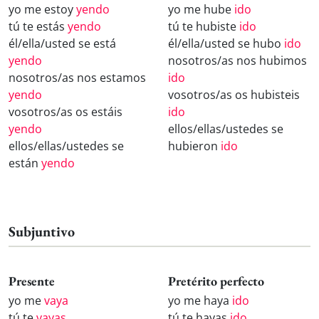
yo me estoy
yendo
yo me hube
ido
tú te estás
yendo
tú te hubiste
ido
él/ella/usted se está
él/ella/usted se hubo
ido
yendo
nosotros/as nos hubimos
nosotros/as nos estamos
ido
yendo
vosotros/as os hubisteis
vosotros/as os estáis
ido
yendo
ellos/ellas/ustedes se
ellos/ellas/ustedes se
hubieron
ido
están
yendo
Subjuntivo
Presente
Pretérito perfecto
yo me
vaya
yo me haya
ido
tú te
vayas
tú te hayas
ido