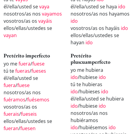
él/ella/usted se
vaya
él/ella/usted se haya
ido
nosotros/as nos
vayamos
nosotros/as nos hayamos
vosotros/as os
vayáis
ido
ellos/ellas/ustedes se
vosotros/as os hayáis
ido
vayan
ellos/ellas/ustedes se
hayan
ido
Pretérito imperfecto
Pretérito
pluscuamperfecto
yo me
fuera
/
fuese
yo me hubiera
tú te
fueras
/
fueses
ido
/hubiese
ido
él/ella/usted se
tú te hubieras
fuera
/
fuese
ido
/hubieses
ido
nosotros/as nos
él/ella/usted se hubiera
fuéramos
/
fuésemos
ido
/hubiese
ido
vosotros/as os
nosotros/as nos
fuerais
/
fueseis
hubiéramos
ellos/ellas/ustedes se
ido
/hubiésemos
ido
fueran
/
fuesen