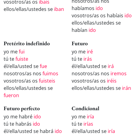
nosotros/as nos
vosotros/as os
ibais
habíamos
ido
ellos/ellas/ustedes se
iban
vosotros/as os habíais
ido
ellos/ellas/ustedes se
habían
ido
Pretérito indefinido
Futuro
yo me
fui
yo me
iré
tú te
fuiste
tú te
irás
él/ella/usted se
fue
él/ella/usted se
irá
nosotros/as nos
fuimos
nosotros/as nos
iremos
vosotros/as os
fuisteis
vosotros/as os
iréis
ellos/ellas/ustedes se
ellos/ellas/ustedes se
irán
fueron
Futuro perfecto
Condicional
yo me habré
ido
yo me
iría
tú te habrás
ido
tú te
irías
él/ella/usted se habrá
ido
él/ella/usted se
iría