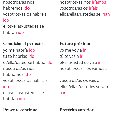
nosotros/as nos
nosotros/as nos
iríamos
habremos
ido
vosotros/as os
iríais
vosotros/as os habréis
ellos/ellas/ustedes se
irían
ido
ellos/ellas/ustedes se
habrán
ido
Condicional perfecto
Futuro próximo
yo me habría
ido
yo me voy a
ir
tú te habrías
ido
tú te vas a
ir
él/ella/usted se habría
ido
él/ella/usted se va a
ir
nosotros/as nos
nosotros/as nos vamos a
habríamos
ido
ir
vosotros/as os habríais
vosotros/as os vais a
ir
ido
ellos/ellas/ustedes se van
ellos/ellas/ustedes se
a
ir
habrían
ido
Presente continuo
Pretérito anterior