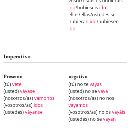
vosotros/as os hubierais
ido
/hubieseis
ido
ellos/ellas/ustedes se
hubieran
ido
/hubiesen
ido
Imperativo
Presente
negativo
(tú)
vete
(tú) no te
vayas
(usted)
váyase
(usted) no se
vaya
(nosotros/as)
vámonos
(nosotros/as) no nos
(vosotros/as)
idos
vayamos
(ustedes)
váyanse
(vosotros/as) no os
vayáis
(ustedes) no se
vayan