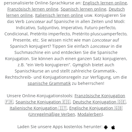
personalisierte Online-Sprachkurse an:
Englisch lernen online
,
Französisch lernen online
,
Spanisch lernen online
,
Deutsch
lernen online
,
Italienisch lernen online
usw. Konjugieren Sie
das Verb
Loncotear
auf Spanische in allen Zeiten und Modi:
Indicativo, Subjuntivo, Imperativo, Futuro perfecto,
Condicional, Pretérito imperfecto, Pretérito pluscuamperfecto,
Presente, etc. Sie wissen nicht wie man
Loncotear
auf
Spanisch konjugiert? Tippen Sie einfach
Loncotear
in die
Suchmaschine ein und entdecken Sie die Spanische
Konjugation. Sie können auch einen ganzen Satz konjugieren,
z.B. “ein Verb konjugieren”. Gymglish bietet auch
Spanischkurse an und stellt zahlreiche Grammatik-,
Rechtschreib- und Konjugationsregeln zur Verfügung, um die
spanische Grammatik
zu beherrschen!
Unsere Online-Konjugationstools:
Französische Konjugation
🇫🇷
,
Spanische Konjugation 🇪🇸
,
Deutsche Konjugation 🇩🇪
,
Italienische Konjugation 🇮🇹
,
Englische Konjugation 🇬🇧
(
Unregelmäßige Verben
,
Modalerben
).
Laden Sie unsere Apps kostenlos herunter: