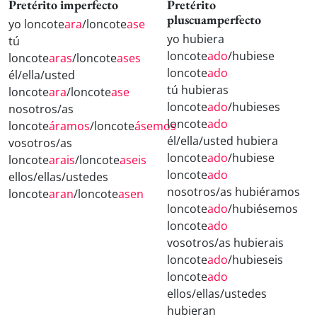
Pretérito imperfecto
Pretérito
pluscuamperfecto
yo loncote
ara
/loncote
ase
yo hubiera
tú
loncote
ado
/hubiese
loncote
aras
/loncote
ases
loncote
ado
él/ella/usted
tú hubieras
loncote
ara
/loncote
ase
loncote
ado
/hubieses
nosotros/as
loncote
ado
loncote
áramos
/loncote
ásemos
él/ella/usted hubiera
vosotros/as
loncote
ado
/hubiese
loncote
arais
/loncote
aseis
loncote
ado
ellos/ellas/ustedes
nosotros/as hubiéramos
loncote
aran
/loncote
asen
loncote
ado
/hubiésemos
loncote
ado
vosotros/as hubierais
loncote
ado
/hubieseis
loncote
ado
ellos/ellas/ustedes
hubieran