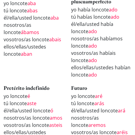
pluscuamperfecto
yo loncote
aba
yo había loncote
ado
tú loncote
abas
tú habías loncote
ado
él/ella/usted loncote
aba
él/ella/usted había
nosotros/as
loncote
ado
loncote
ábamos
nosotros/as habíamos
vosotros/as loncote
abais
loncote
ado
ellos/ellas/ustedes
vosotros/as habíais
loncote
aban
loncote
ado
ellos/ellas/ustedes habían
loncote
ado
Pretérito indefinido
Futuro
yo loncote
é
yo loncote
aré
tú loncote
aste
tú loncote
arás
él/ella/usted loncote
ó
él/ella/usted loncote
ará
nosotros/as loncote
amos
nosotros/as
vosotros/as loncote
asteis
loncote
aremos
ellos/ellas/ustedes
vosotros/as loncote
aréis