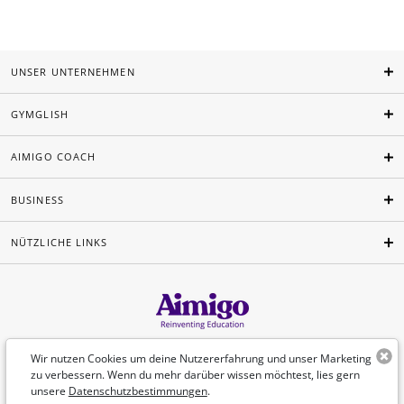
UNSER UNTERNEHMEN
GYMGLISH
AIMIGO COACH
BUSINESS
NÜTZLICHE LINKS
Deutsch
Wir nutzen Cookies um deine Nutzererfahrung und unser Marketing
zu verbessern. Wenn du mehr darüber wissen möchtest, lies gern
unsere
Datenschutzbestimmungen
.
©Aimigo 2026