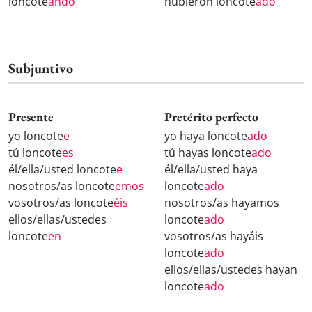
loncote
ando
hubieron loncote
ado
Subjuntivo
Presente
Pretérito perfecto
yo loncote
e
yo haya loncote
ado
tú loncote
es
tú hayas loncote
ado
él/ella/usted loncote
e
él/ella/usted haya
nosotros/as loncote
emos
loncote
ado
vosotros/as loncote
éis
nosotros/as hayamos
ellos/ellas/ustedes
loncote
ado
loncote
en
vosotros/as hayáis
loncote
ado
ellos/ellas/ustedes hayan
loncote
ado