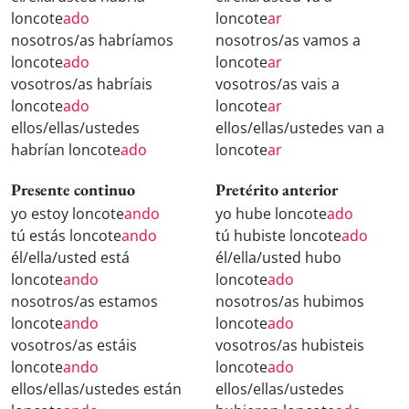
loncote
ado
loncote
ar
nosotros/as habríamos
nosotros/as vamos a
loncote
ado
loncote
ar
vosotros/as habríais
vosotros/as vais a
loncote
ado
loncote
ar
ellos/ellas/ustedes
ellos/ellas/ustedes van a
habrían loncote
ado
loncote
ar
Presente continuo
Pretérito anterior
yo estoy loncote
ando
yo hube loncote
ado
tú estás loncote
ando
tú hubiste loncote
ado
él/ella/usted está
él/ella/usted hubo
loncote
ando
loncote
ado
nosotros/as estamos
nosotros/as hubimos
loncote
ando
loncote
ado
vosotros/as estáis
vosotros/as hubisteis
loncote
ando
loncote
ado
ellos/ellas/ustedes están
ellos/ellas/ustedes