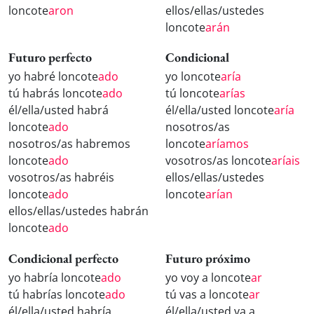
loncote
aron
ellos/ellas/ustedes
loncote
arán
Futuro perfecto
Condicional
yo habré loncote
ado
yo loncote
aría
tú habrás loncote
ado
tú loncote
arías
él/ella/usted habrá
él/ella/usted loncote
aría
loncote
ado
nosotros/as
nosotros/as habremos
loncote
aríamos
loncote
ado
vosotros/as loncote
aríais
vosotros/as habréis
ellos/ellas/ustedes
loncote
ado
loncote
arían
ellos/ellas/ustedes habrán
loncote
ado
Condicional perfecto
Futuro próximo
yo habría loncote
ado
yo voy a loncote
ar
tú habrías loncote
ado
tú vas a loncote
ar
él/ella/usted habría
él/ella/usted va a