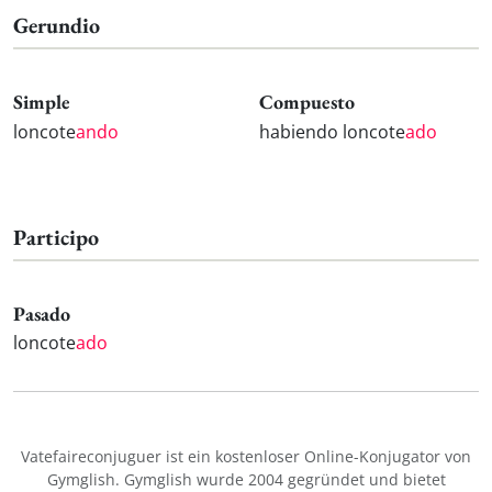
Gerundio
Simple
Compuesto
loncote
ando
habiendo loncote
ado
Participo
Pasado
loncote
ado
Vatefaireconjuguer ist ein kostenloser Online-Konjugator von
Gymglish. Gymglish wurde 2004 gegründet und bietet