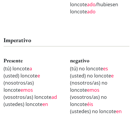
loncote
ado
/hubiesen
loncote
ado
Imperativo
Presente
negativo
(tú) loncote
a
(tú) no loncote
es
(usted) loncote
e
(usted) no loncote
e
(nosotros/as)
(nosotros/as) no
loncote
emos
loncote
emos
(vosotros/as) loncote
ad
(vosotros/as) no
(ustedes) loncote
en
loncote
éis
(ustedes) no loncote
en