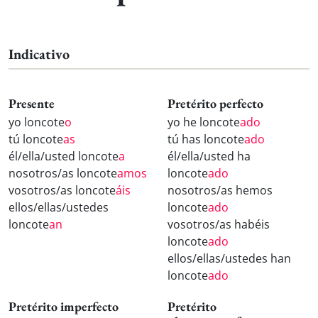
Indicativo
Presente
Pretérito perfecto
yo loncote
o
yo he loncote
ado
tú loncote
as
tú has loncote
ado
él/ella/usted loncote
a
él/ella/usted ha
nosotros/as loncote
amos
loncote
ado
vosotros/as loncote
áis
nosotros/as hemos
ellos/ellas/ustedes
loncote
ado
loncote
an
vosotros/as habéis
loncote
ado
ellos/ellas/ustedes han
loncote
ado
Pretérito imperfecto
Pretérito