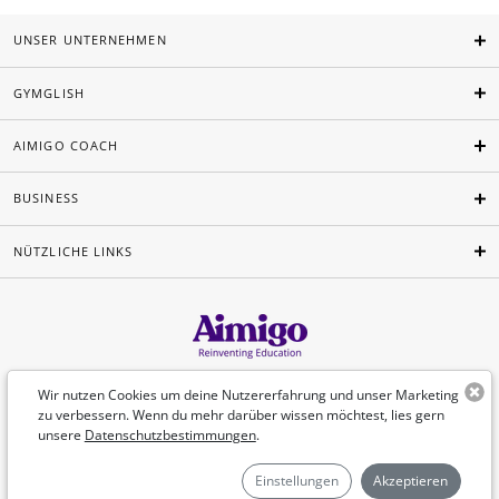
UNSER UNTERNEHMEN
GYMGLISH
AIMIGO COACH
BUSINESS
NÜTZLICHE LINKS
Deutsch
Wir nutzen Cookies um deine Nutzererfahrung und unser Marketing
zu verbessern. Wenn du mehr darüber wissen möchtest, lies gern
unsere
Datenschutzbestimmungen
.
©Aimigo 2026
Einstellungen
Akzeptieren