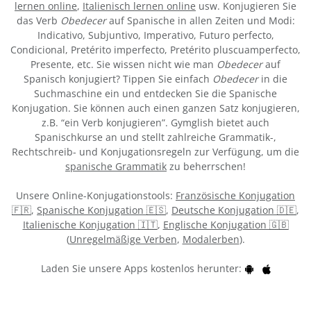
lernen online
,
Italienisch lernen online
usw. Konjugieren Sie
das Verb
Obedecer
auf Spanische in allen Zeiten und Modi:
Indicativo, Subjuntivo, Imperativo, Futuro perfecto,
Condicional, Pretérito imperfecto, Pretérito pluscuamperfecto,
Presente, etc. Sie wissen nicht wie man
Obedecer
auf
Spanisch konjugiert? Tippen Sie einfach
Obedecer
in die
Suchmaschine ein und entdecken Sie die Spanische
Konjugation. Sie können auch einen ganzen Satz konjugieren,
z.B. “ein Verb konjugieren”. Gymglish bietet auch
Spanischkurse an und stellt zahlreiche Grammatik-,
Rechtschreib- und Konjugationsregeln zur Verfügung, um die
spanische Grammatik
zu beherrschen!
Unsere Online-Konjugationstools:
Französische Konjugation
🇫🇷
,
Spanische Konjugation 🇪🇸
,
Deutsche Konjugation 🇩🇪
,
Italienische Konjugation 🇮🇹
,
Englische Konjugation 🇬🇧
(
Unregelmäßige Verben
,
Modalerben
).
Laden Sie unsere Apps kostenlos herunter: