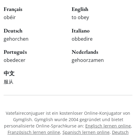
Français
English
obéir
to obey
Deutsch
Italiano
gehorchen
obbedire
Português
Nederlands
obedecer
gehoorzamen
中文
服从
Vatefaireconjuguer ist ein kostenloser Online-Konjugator von
Gymglish. Gymglish wurde 2004 gegründet und bietet
personalisierte Online-Sprachkurse an:
Englisch lernen online
,
Französisch lernen online
,
Spanisch lernen online
,
Deutsch