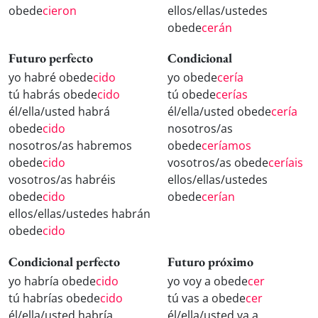
obede
cieron
ellos/ellas/ustedes
obede
cerán
Futuro perfecto
Condicional
yo habré obede
cido
yo obede
cería
tú habrás obede
cido
tú obede
cerías
él/ella/usted habrá
él/ella/usted obede
cería
obede
cido
nosotros/as
nosotros/as habremos
obede
ceríamos
obede
cido
vosotros/as obede
ceríais
vosotros/as habréis
ellos/ellas/ustedes
obede
cido
obede
cerían
ellos/ellas/ustedes habrán
obede
cido
Condicional perfecto
Futuro próximo
yo habría obede
cido
yo voy a obede
cer
tú habrías obede
cido
tú vas a obede
cer
él/ella/usted habría
él/ella/usted va a