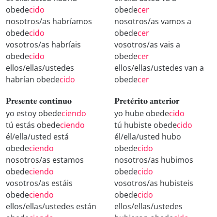
obede
cido
obede
cer
nosotros/as habríamos
nosotros/as vamos a
obede
cido
obede
cer
vosotros/as habríais
vosotros/as vais a
obede
cido
obede
cer
ellos/ellas/ustedes
ellos/ellas/ustedes van a
habrían obede
cido
obede
cer
Presente continuo
Pretérito anterior
yo estoy obede
ciendo
yo hube obede
cido
tú estás obede
ciendo
tú hubiste obede
cido
él/ella/usted está
él/ella/usted hubo
obede
ciendo
obede
cido
nosotros/as estamos
nosotros/as hubimos
obede
ciendo
obede
cido
vosotros/as estáis
vosotros/as hubisteis
obede
ciendo
obede
cido
ellos/ellas/ustedes están
ellos/ellas/ustedes