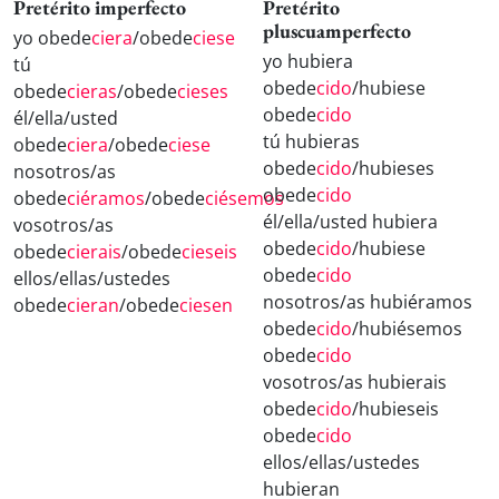
Pretérito imperfecto
Pretérito
pluscuamperfecto
yo obede
ciera
/obede
ciese
yo hubiera
tú
obede
cido
/hubiese
obede
cieras
/obede
cieses
obede
cido
él/ella/usted
tú hubieras
obede
ciera
/obede
ciese
obede
cido
/hubieses
nosotros/as
obede
cido
obede
ciéramos
/obede
ciésemos
él/ella/usted hubiera
vosotros/as
obede
cido
/hubiese
obede
cierais
/obede
cieseis
obede
cido
ellos/ellas/ustedes
nosotros/as hubiéramos
obede
cieran
/obede
ciesen
obede
cido
/hubiésemos
obede
cido
vosotros/as hubierais
obede
cido
/hubieseis
obede
cido
ellos/ellas/ustedes
hubieran