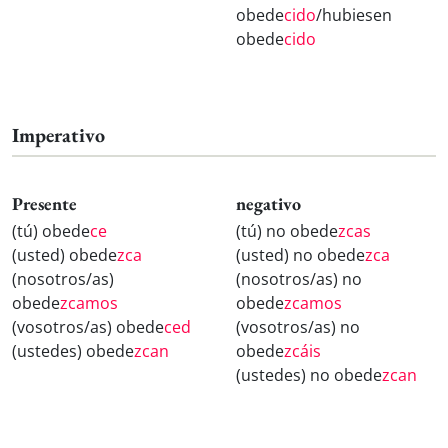
obede
cido
/hubiesen
obede
cido
Imperativo
Presente
negativo
(tú) obede
ce
(tú) no obede
zcas
(usted) obede
zca
(usted) no obede
zca
(nosotros/as)
(nosotros/as) no
obede
zcamos
obede
zcamos
(vosotros/as) obede
ced
(vosotros/as) no
(ustedes) obede
zcan
obede
zcáis
(ustedes) no obede
zcan