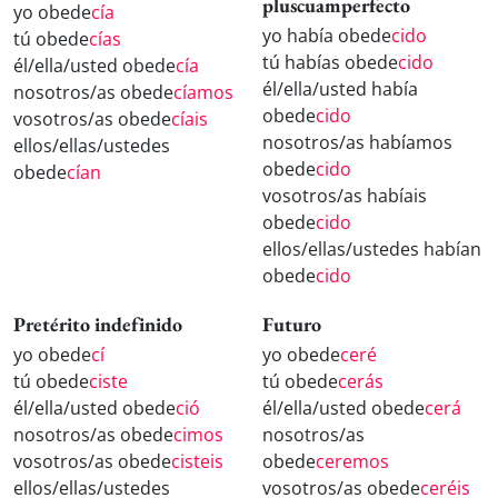
pluscuamperfecto
yo obede
cía
yo había obede
cido
tú obede
cías
tú habías obede
cido
él/ella/usted obede
cía
él/ella/usted había
nosotros/as obede
cíamos
obede
cido
vosotros/as obede
cíais
nosotros/as habíamos
ellos/ellas/ustedes
obede
cido
obede
cían
vosotros/as habíais
obede
cido
ellos/ellas/ustedes habían
obede
cido
Pretérito indefinido
Futuro
yo obede
cí
yo obede
ceré
tú obede
ciste
tú obede
cerás
él/ella/usted obede
ció
él/ella/usted obede
cerá
nosotros/as obede
cimos
nosotros/as
vosotros/as obede
cisteis
obede
ceremos
ellos/ellas/ustedes
vosotros/as obede
ceréis