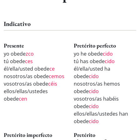
Indicativo
Presente
Pretérito perfecto
yo obede
zco
yo he obede
cido
tú obede
ces
tú has obede
cido
él/ella/usted obede
ce
él/ella/usted ha
nosotros/as obede
cemos
obede
cido
vosotros/as obede
céis
nosotros/as hemos
ellos/ellas/ustedes
obede
cido
obede
cen
vosotros/as habéis
obede
cido
ellos/ellas/ustedes han
obede
cido
Pretérito imperfecto
Pretérito