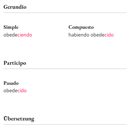
Gerundio
Simple
Compuesto
obede
ciendo
habiendo obede
cido
Participo
Pasado
obede
cido
Übersetzung