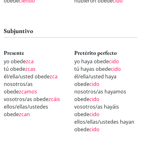
obede
ciendo
hubieron obede
cido
Subjuntivo
Presente
Pretérito perfecto
yo obede
zca
yo haya obede
cido
tú obede
zcas
tú hayas obede
cido
él/ella/usted obede
zca
él/ella/usted haya
nosotros/as
obede
cido
obede
zcamos
nosotros/as hayamos
vosotros/as obede
zcáis
obede
cido
ellos/ellas/ustedes
vosotros/as hayáis
obede
zcan
obede
cido
ellos/ellas/ustedes hayan
obede
cido