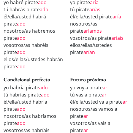
yo habré pirate
ado
yo pirate
aría
tú habrás pirate
ado
tú pirate
arías
él/ella/usted habrá
él/ella/usted pirate
aría
pirate
ado
nosotros/as
nosotros/as habremos
pirate
aríamos
pirate
ado
vosotros/as pirate
aríais
vosotros/as habréis
ellos/ellas/ustedes
pirate
ado
pirate
arían
ellos/ellas/ustedes habrán
pirate
ado
Condicional perfecto
Futuro próximo
yo habría pirate
ado
yo voy a pirate
ar
tú habrías pirate
ado
tú vas a pirate
ar
él/ella/usted habría
él/ella/usted va a pirate
ar
pirate
ado
nosotros/as vamos a
nosotros/as habríamos
pirate
ar
pirate
ado
vosotros/as vais a
vosotros/as habríais
pirate
ar