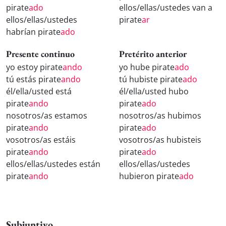
pirate
ado
ellos/ellas/ustedes van a
ellos/ellas/ustedes
pirate
ar
habrían pirate
ado
Presente continuo
Pretérito anterior
yo estoy pirate
ando
yo hube pirate
ado
tú estás pirate
ando
tú hubiste pirate
ado
él/ella/usted está
él/ella/usted hubo
pirate
ando
pirate
ado
nosotros/as estamos
nosotros/as hubimos
pirate
ando
pirate
ado
vosotros/as estáis
vosotros/as hubisteis
pirate
ando
pirate
ado
ellos/ellas/ustedes están
ellos/ellas/ustedes
pirate
ando
hubieron pirate
ado
Subjuntivo