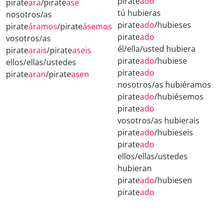
pirate
ado
pirate
ara
/pirate
ase
tú hubieras
nosotros/as
pirate
ado
/hubieses
pirate
áramos
/pirate
ásemos
pirate
ado
vosotros/as
él/ella/usted hubiera
pirate
arais
/pirate
aseis
pirate
ado
/hubiese
ellos/ellas/ustedes
pirate
ado
pirate
aran
/pirate
asen
nosotros/as hubiéramos
pirate
ado
/hubiésemos
pirate
ado
vosotros/as hubierais
pirate
ado
/hubieseis
pirate
ado
ellos/ellas/ustedes
hubieran
pirate
ado
/hubiesen
pirate
ado