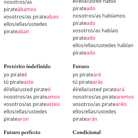
él/ella/usted había
nosotros/as
pirate
ado
pirate
ábamos
nosotros/as habíamos
vosotros/as pirate
abais
pirate
ado
ellos/ellas/ustedes
vosotros/as habíais
pirate
aban
pirate
ado
ellos/ellas/ustedes habían
pirate
ado
Pretérito indefinido
Futuro
yo pirate
é
yo pirate
aré
tú pirate
aste
tú pirate
arás
él/ella/usted pirate
ó
él/ella/usted pirate
ará
nosotros/as pirate
amos
nosotros/as pirate
aremos
vosotros/as pirate
asteis
vosotros/as pirate
aréis
ellos/ellas/ustedes
ellos/ellas/ustedes
pirate
aron
pirate
arán
Futuro perfecto
Condicional