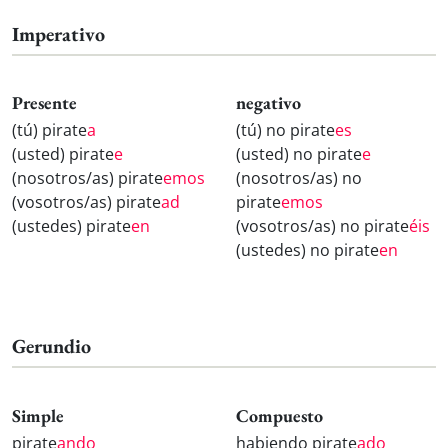
Imperativo
Presente
negativo
(tú) pirate
a
(tú) no pirate
es
(usted) pirate
e
(usted) no pirate
e
(nosotros/as) pirate
emos
(nosotros/as) no
(vosotros/as) pirate
ad
pirate
emos
(ustedes) pirate
en
(vosotros/as) no pirate
éis
(ustedes) no pirate
en
Gerundio
Simple
Compuesto
pirate
ando
habiendo pirate
ado