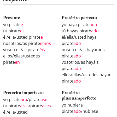
Presente
Pretérito perfecto
yo pirate
e
yo haya pirate
ado
tú pirate
es
tú hayas pirate
ado
él/ella/usted pirate
e
él/ella/usted haya
nosotros/as pirate
emos
pirate
ado
vosotros/as pirate
éis
nosotros/as hayamos
ellos/ellas/ustedes
pirate
ado
pirate
en
vosotros/as hayáis
pirate
ado
ellos/ellas/ustedes hayan
pirate
ado
Pretérito imperfecto
Pretérito
pluscuamperfecto
yo pirate
ara
/pirate
ase
yo hubiera
tú pirate
aras
/pirate
ases
pirate
ado
/hubiese
él/ella/usted