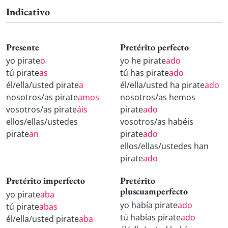
Indicativo
Presente
Pretérito perfecto
yo pirate
o
yo he pirate
ado
tú pirate
as
tú has pirate
ado
él/ella/usted pirate
a
él/ella/usted ha pirate
ado
nosotros/as pirate
amos
nosotros/as hemos
vosotros/as pirate
áis
pirate
ado
ellos/ellas/ustedes
vosotros/as habéis
pirate
an
pirate
ado
ellos/ellas/ustedes han
pirate
ado
Pretérito imperfecto
Pretérito
pluscuamperfecto
yo pirate
aba
yo había pirate
ado
tú pirate
abas
tú habías pirate
ado
él/ella/usted pirate
aba