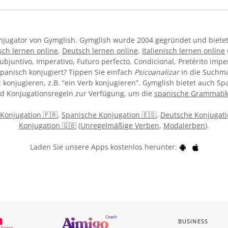
Konjugator von Gymglish. Gymglish wurde 2004 gegründet und bietet
sch lernen online
,
Deutsch lernen online
,
Italienisch lernen online
ubjuntivo, Imperativo, Futuro perfecto, Condicional, Pretérito impe
panisch konjugiert? Tippen Sie einfach
Psicoanalizar
in die Suchma
konjugieren, z.B. “ein Verb konjugieren”. Gymglish bietet auch Sp
nd Konjugationsregeln zur Verfügung, um die
spanische Grammati
 Konjugation 🇫🇷
,
Spanische Konjugation 🇪🇸
,
Deutsche Konjugati
Konjugation 🇬🇧
(
Unregelmäßige Verben
,
Modalerben
).
Laden Sie unsere Apps kostenlos herunter:
BUSINESS