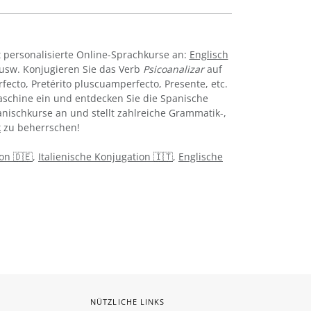
 personalisierte Online-Sprachkurse an:
Englisch
usw. Konjugieren Sie das Verb
Psicoanalizar
auf
rfecto, Pretérito pluscuamperfecto, Presente, etc.
schine ein und entdecken Sie die Spanische
anischkurse an und stellt zahlreiche Grammatik-,
k
zu beherrschen!
on 🇩🇪
,
Italienische Konjugation 🇮🇹
,
Englische
NÜTZLICHE LINKS