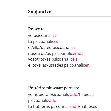
Subjuntivo
Presente
yo psicoanali
ce
tú psicoanali
ces
él/ella/usted psicoanali
ce
nosotros/as psicoanali
cemos
vosotros/as psicoanali
céis
ellos/ellas/ustedes psicoanali
cen
Pretérito pluscuamperfecto
yo hubiera psicoanali
zado
/hubiese
psicoanali
zado
tú hubieras psicoanali
zado
/hubieses