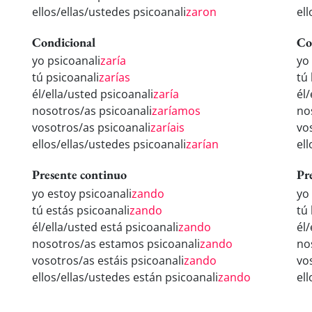
ellos/ellas/ustedes psicoanali
zaron
el
Condicional
Co
yo psicoanali
zaría
yo
tú psicoanali
zarías
tú
él/ella/usted psicoanali
zaría
él/
nosotros/as psicoanali
zaríamos
no
vosotros/as psicoanali
zaríais
vo
ellos/ellas/ustedes psicoanali
zarían
el
Presente continuo
Pr
yo estoy psicoanali
zando
yo
tú estás psicoanali
zando
tú
él/ella/usted está psicoanali
zando
él
nosotros/as estamos psicoanali
zando
no
vosotros/as estáis psicoanali
zando
vo
ellos/ellas/ustedes están psicoanali
zando
el