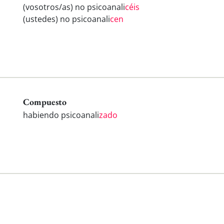
(vosotros/as) no psicoanali
céis
(ustedes) no psicoanali
cen
Compuesto
habiendo psicoanali
zado