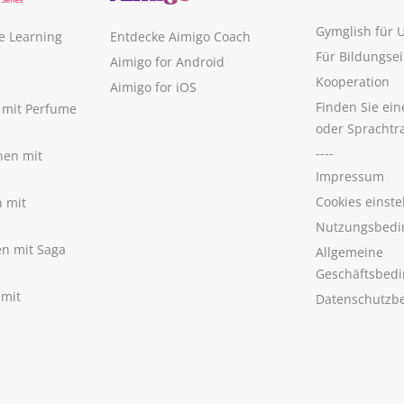
Gymglish für
e Learning
Entdecke Aimigo Coach
Für Bildungse
Aimigo for Android
Kooperation
Aimigo for iOS
Finden Sie ei
n mit Perfume
oder Sprachtr
----
nen mit
Impressum
Cookies einste
n mit
Nutzungsbedi
nen mit Saga
Allgemeine
Geschäftsbed
 mit
Datenschutzb