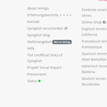
About Aimigo
Entdecke unser
Erfahrungsberichte
⭐️ ⭐️ ⭐️ ⭐️
Series
Kontakt
Online-Shop 🛍
Gymglish verschenken
🎁
Englisch lerne
California
Gymglish blog
Französisch ler
Stellenangebot
We're hiring
Frantastique
Hilfe
Spanisch lerne
The Unofficial Story of
Hotel Borbollón
Gymglish
Italienisch ler
Projekt 'Social Impact'
Baldoria
Presseraum
Deutsch lernen
Status
Wunderbla