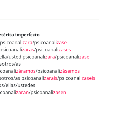
etérito imperfecto
 psicoanali
zara
/psicoanali
zase
 psicoanali
zaras
/psicoanali
zases
ella/usted psicoanali
zara
/psicoanali
zase
sotros/as
icoanali
záramos
/psicoanali
zásemos
sotros/as psicoanali
zarais
/psicoanali
zaseis
los/ellas/ustedes
icoanali
zaran
/psicoanali
zasen