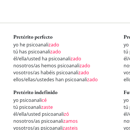
Pretérito perfecto
Pr
yo he psicoanali
zado
yo
tú has psicoanali
zado
tú
él/ella/usted ha psicoanali
zado
él/
nosotros/as hemos psicoanali
zado
no
vosotros/as habéis psicoanali
zado
vo
ellos/ellas/ustedes han psicoanali
zado
el
Pretérito indefinido
Fu
yo psicoanali
cé
yo
tú psicoanali
zaste
tú
él/ella/usted psicoanali
zó
él/
nosotros/as psicoanali
zamos
no
vosotros/as psicoanali
zasteis
vo