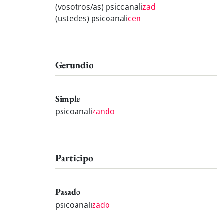
(vosotros/as) psicoanali
zad
(ustedes) psicoanali
cen
Gerundio
Simple
psicoanali
zando
Participo
Pasado
psicoanali
zado