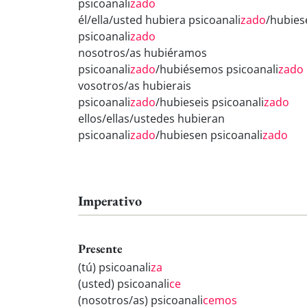
psicoanali
zado
él/ella/usted hubiera psicoanali
zado
/hubies
psicoanali
zado
nosotros/as hubiéramos
psicoanali
zado
/hubiésemos psicoanali
zado
vosotros/as hubierais
psicoanali
zado
/hubieseis psicoanali
zado
ellos/ellas/ustedes hubieran
psicoanali
zado
/hubiesen psicoanali
zado
Imperativo
Presente
(tú) psicoanali
za
(usted) psicoanali
ce
(nosotros/as) psicoanali
cemos