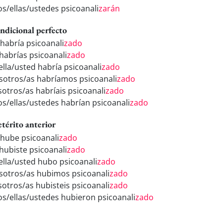
los/ellas/ustedes psicoanali
zarán
ndicional perfecto
 habría psicoanali
zado
 habrías psicoanali
zado
ella/usted habría psicoanali
zado
sotros/as habríamos psicoanali
zado
sotros/as habríais psicoanali
zado
los/ellas/ustedes habrían psicoanali
zado
etérito anterior
 hube psicoanali
zado
 hubiste psicoanali
zado
/ella/usted hubo psicoanali
zado
sotros/as hubimos psicoanali
zado
sotros/as hubisteis psicoanali
zado
los/ellas/ustedes hubieron psicoanali
zado