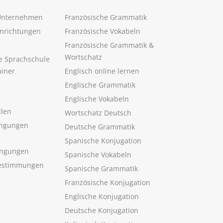
 Unternehmen
Französische Grammatik
inrichtungen
Französische Vokabeln
Französische Grammatik &
Wortschatz
ne Sprachschule
ainer
Englisch online lernen
Englische Grammatik
Englische Vokabeln
llen
Wortschatz Deutsch
ngungen
Deutsche Grammatik
Spanische Konjugation
ingungen
Spanische Vokabeln
estimmungen
Spanische Grammatik
Französische Konjugation
Englische Konjugation
Deutsche Konjugation