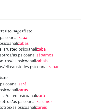
etérito imperfecto
 psicoanali
zaba
 psicoanali
zabas
ella/usted psicoanali
zaba
sotros/as psicoanali
zábamos
sotros/as psicoanali
zabais
los/ellas/ustedes psicoanali
zaban
turo
 psicoanali
zaré
 psicoanali
zarás
ella/usted psicoanali
zará
sotros/as psicoanali
zaremos
sotros/as psicoanali
zaréis