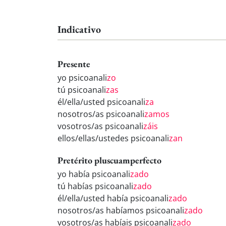
Indicativo
Presente
yo psicoanali
zo
tú psicoanali
zas
él/ella/usted psicoanali
za
nosotros/as psicoanali
zamos
vosotros/as psicoanali
záis
ellos/ellas/ustedes psicoanali
zan
Pretérito pluscuamperfecto
yo había psicoanali
zado
tú habías psicoanali
zado
él/ella/usted había psicoanali
zado
nosotros/as habíamos psicoanali
zado
vosotros/as habíais psicoanali
zado