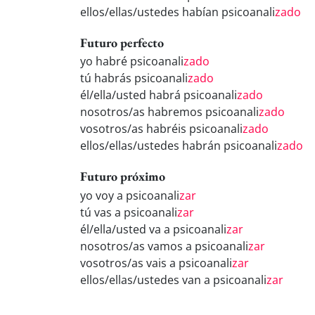
ellos/ellas/ustedes habían psicoanali
zado
Futuro perfecto
yo habré psicoanali
zado
tú habrás psicoanali
zado
él/ella/usted habrá psicoanali
zado
nosotros/as habremos psicoanali
zado
vosotros/as habréis psicoanali
zado
ellos/ellas/ustedes habrán psicoanali
zado
Futuro próximo
yo voy a psicoanali
zar
tú vas a psicoanali
zar
él/ella/usted va a psicoanali
zar
nosotros/as vamos a psicoanali
zar
vosotros/as vais a psicoanali
zar
ellos/ellas/ustedes van a psicoanali
zar