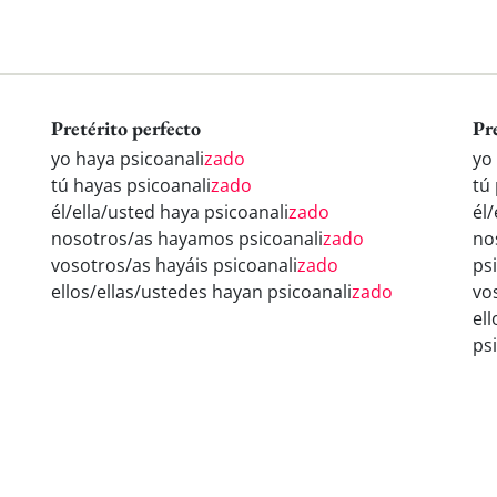
Pretérito perfecto
Pr
yo haya psicoanali
zado
yo
tú hayas psicoanali
zado
tú
él/ella/usted haya psicoanali
zado
él/
nosotros/as hayamos psicoanali
zado
no
vosotros/as hayáis psicoanali
zado
ps
ellos/ellas/ustedes hayan psicoanali
zado
vo
el
ps