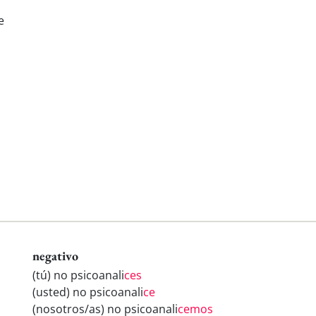
e
negativo
(tú) no psicoanali
ces
(usted) no psicoanali
ce
(nosotros/as) no psicoanali
cemos