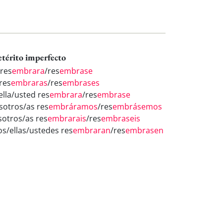
etérito imperfecto
 res
embrara
/res
embrase
res
embraras
/res
embrases
ella/usted res
embrara
/res
embrase
sotros/as res
embráramos
/res
embrásemos
sotros/as res
embrarais
/res
embraseis
los/ellas/ustedes res
embraran
/res
embrasen