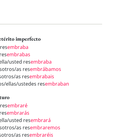
etérito imperfecto
 res
embraba
res
embrabas
ella/usted res
embraba
sotros/as res
embrábamos
sotros/as res
embrabais
los/ellas/ustedes res
embraban
turo
 res
embraré
res
embrarás
ella/usted res
embrará
sotros/as res
embraremos
sotros/as res
embraréis