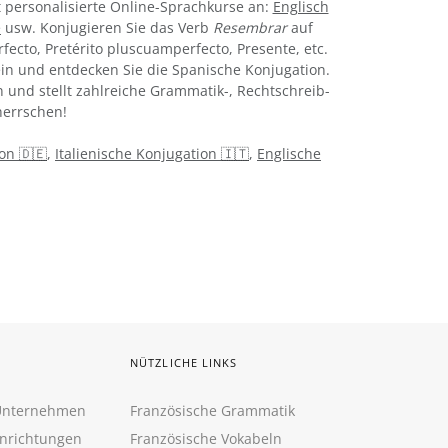
 personalisierte Online-Sprachkurse an:
Englisch
e
usw. Konjugieren Sie das Verb
Resembrar
auf
rfecto, Pretérito pluscuamperfecto, Presente, etc.
in und entdecken Sie die Spanische Konjugation.
 und stellt zahlreiche Grammatik-, Rechtschreib-
errschen!
on 🇩🇪
,
Italienische Konjugation 🇮🇹
,
Englische
NÜTZLICHE LINKS
 Unternehmen
Französische Grammatik
inrichtungen
Französische Vokabeln