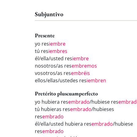
Subjuntivo
Presente
yo res
iembre
tú res
iembres
él/ella/usted res
iembre
nosotros/as res
embremos
vosotros/as res
embréis
ellos/ellas/ustedes res
iembren
Pretérito pluscuamperfecto
yo hubiera res
embrado
/hubiese res
embrad
tú hubieras res
embrado
/hubieses
res
embrado
él/ella/usted hubiera res
embrado
/hubiese
res
embrado