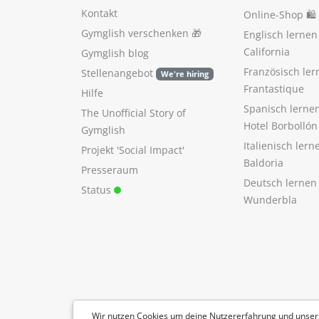
Kontakt
Online-Shop 🛍
Gymglish verschenken
🎁
Englisch lerne
California
Gymglish blog
Französisch ler
Stellenangebot
We're hiring
Frantastique
Hilfe
Spanisch lerne
The Unofficial Story of
Hotel Borbollón
Gymglish
Italienisch ler
Projekt 'Social Impact'
Baldoria
Presseraum
Deutsch lernen
Status
Wunderbla
Wir nutzen Cookies um deine Nutzererfahrung und unser