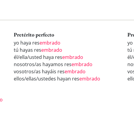
Pretérito perfecto
Pr
yo haya res
embrado
yo
tú hayas res
embrado
tú 
él/ella/usted haya res
embrado
él/
nosotros/as hayamos res
embrado
no
vosotros/as hayáis res
embrado
vo
ellos/ellas/ustedes hayan res
embrado
el
o