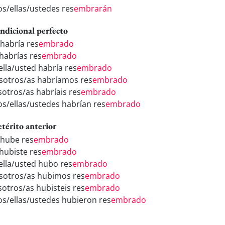
los/ellas/ustedes res
embrarán
ndicional perfecto
 habría res
embrado
 habrías res
embrado
ella/usted habría res
embrado
sotros/as habríamos res
embrado
sotros/as habríais res
embrado
los/ellas/ustedes habrían res
embrado
etérito anterior
 hube res
embrado
 hubiste res
embrado
/ella/usted hubo res
embrado
sotros/as hubimos res
embrado
sotros/as hubisteis res
embrado
los/ellas/ustedes hubieron res
embrado