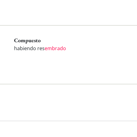
Compuesto
habiendo res
embrado