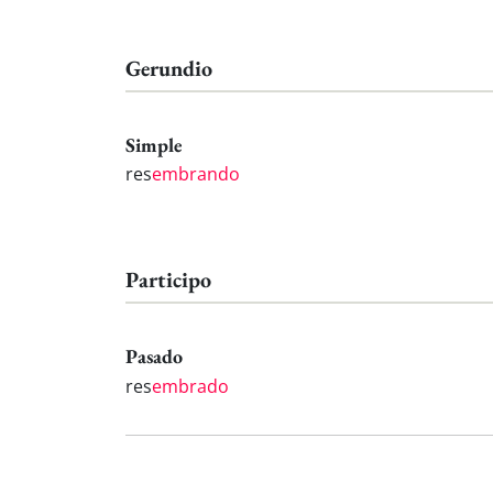
Gerundio
Simple
res
embrando
Participo
Pasado
res
embrado