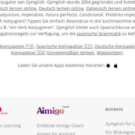
Konjugator von Gymglish. Gymglish wurde 2004 gegründet und bietet
isch lernen online
,
Deutsch lernen online
,
Italienisch lernen onlin
ubjuntivo, Imperativo, Futuro perfecto, Condicional, Pretérito impe
h konjugiert? Tippen Sie einfach
Resembrar
in die Suchmaschine e
z.B. “ein Verb konjugieren”. Gymglish bietet auch Spanischkurse an
gationsregeln zur Verfügung, um die
spanische Grammatik
zu beh
 Konjugation 🇫🇷
,
Spanische Konjugation 🇪🇸
,
Deutsche Konjugati
Konjugation 🇬🇧
(
Unregelmäßige Verben
,
Modalerben
).
Laden Sie unsere Apps kostenlos herunter:
BUSINESS
Gymglish für
e Learning
Entdecke Aimigo Coach
Für Bildungse
Aimigo for Android