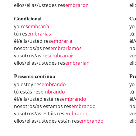
ellos/ellas/ustedes res
embraron
el
Condicional
Co
yo res
embraría
yo
tú res
embrarías
tú
él/ella/usted res
embraría
él/
nosotros/as res
embraríamos
no
vosotros/as res
embraríais
vo
ellos/ellas/ustedes res
embrarían
el
Presente continuo
Pr
yo estoy res
embrando
yo
tú estás res
embrando
tú
él/ella/usted está res
embrando
él
nosotros/as estamos res
embrando
no
vosotros/as estáis res
embrando
vo
ellos/ellas/ustedes están res
embrando
el