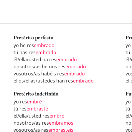
Pretérito perfecto
Pr
yo he res
embrado
yo
tú has res
embrado
tú 
él/ella/usted ha res
embrado
él/
nosotros/as hemos res
embrado
no
vosotros/as habéis res
embrado
vo
ellos/ellas/ustedes han res
embrado
el
Pretérito indefinido
Fu
yo res
embré
yo
tú res
embraste
tú 
él/ella/usted res
embró
él/
nosotros/as res
embramos
no
vosotros/as res
embrasteis
vo