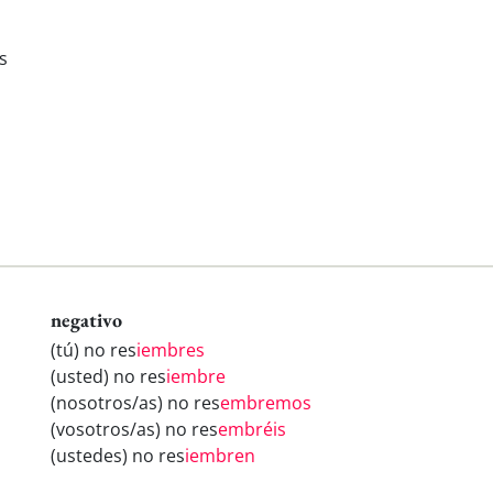
s
negativo
(tú) no res
iembres
(usted) no res
iembre
(nosotros/as) no res
embremos
(vosotros/as) no res
embréis
(ustedes) no res
iembren