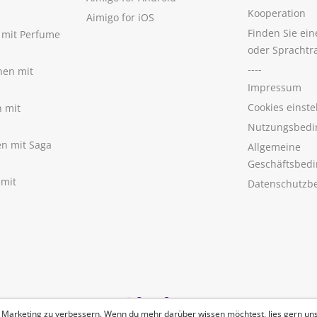
Kooperation
Aimigo for iOS
Finden Sie ei
n mit Perfume
oder Sprachtr
----
nen mit
Impressum
Cookies einste
n mit
Nutzungsbedi
nen mit Saga
Allgemeine
Geschäftsbed
 mit
Datenschutzb
 Marketing zu verbessern. Wenn du mehr darüber wissen möchtest, lies gern un