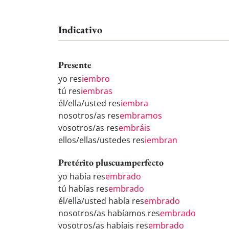
Indicativo
Presente
yo res
iembro
tú res
iembras
él/ella/usted res
iembra
nosotros/as res
embramos
vosotros/as res
embráis
ellos/ellas/ustedes res
iembran
Pretérito pluscuamperfecto
yo había res
embrado
tú habías res
embrado
él/ella/usted había res
embrado
nosotros/as habíamos res
embrado
vosotros/as habíais res
embrado