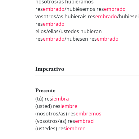
nosotros/as hubiéramos
res
embrado
/hubiésemos res
embrado
vosotros/as hubierais res
embrado
/hubiesei
res
embrado
ellos/ellas/ustedes hubieran
res
embrado
/hubiesen res
embrado
Imperativo
Presente
(tú) res
iembra
(usted) res
iembre
(nosotros/as) res
embremos
(vosotros/as) res
embrad
(ustedes) res
iembren