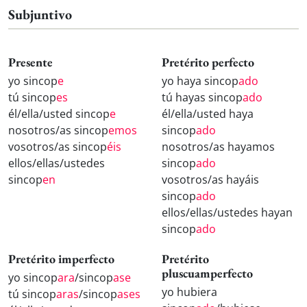
Subjuntivo
Presente
Pretérito perfecto
yo sincop
e
yo haya sincop
ado
tú sincop
es
tú hayas sincop
ado
él/ella/usted sincop
e
él/ella/usted haya
nosotros/as sincop
emos
sincop
ado
vosotros/as sincop
éis
nosotros/as hayamos
ellos/ellas/ustedes
sincop
ado
sincop
en
vosotros/as hayáis
sincop
ado
ellos/ellas/ustedes hayan
sincop
ado
Pretérito imperfecto
Pretérito
pluscuamperfecto
yo sincop
ara
/sincop
ase
yo hubiera
tú sincop
aras
/sincop
ases