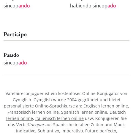
sincop
ando
habiendo sincop
ado
Participo
Pasado
sincop
ado
Vatefaireconjuguer ist ein kostenloser Online-Konjugator von
Gymglish. Gymglish wurde 2004 gegründet und bietet
personalisierte Online-Sprachkurse an:
Englisch lernen online
,
Französisch lernen online
,
Spanisch lernen online
,
Deutsch
lernen online
,
Italienisch lernen online
usw. Konjugieren Sie
das Verb
Sincopar
auf Spanische in allen Zeiten und Modi:
Indicativo, Subjuntivo, Imperativo, Futuro perfecto,