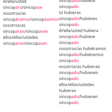
sincop
ado
/hubiese
él/ella/usted
sincop
ado
sincop
ara
/sincop
ase
tú hubieras
nosotros/as
sincop
ado
/hubieses
sincop
áramos
/sincop
ásemos
sincop
ado
vosotros/as
él/ella/usted hubiera
sincop
arais
/sincop
aseis
sincop
ado
/hubiese
ellos/ellas/ustedes
sincop
ado
sincop
aran
/sincop
asen
nosotros/as hubiéramos
sincop
ado
/hubiésemos
sincop
ado
vosotros/as hubierais
sincop
ado
/hubieseis
sincop
ado
ellos/ellas/ustedes
hubieran
sincop
ado
/hubiesen
sincop
ado