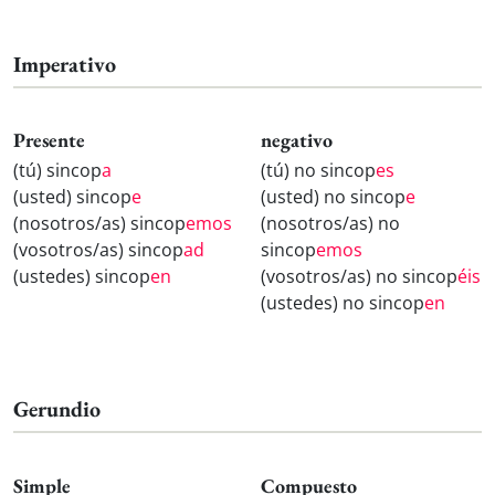
Imperativo
Presente
negativo
(tú) sincop
a
(tú) no sincop
es
(usted) sincop
e
(usted) no sincop
e
(nosotros/as) sincop
emos
(nosotros/as) no
(vosotros/as) sincop
ad
sincop
emos
(ustedes) sincop
en
(vosotros/as) no sincop
éis
(ustedes) no sincop
en
Gerundio
Simple
Compuesto