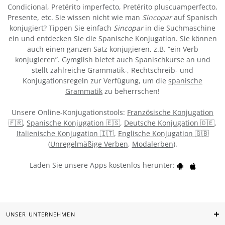
Condicional, Pretérito imperfecto, Pretérito pluscuamperfecto,
Presente, etc. Sie wissen nicht wie man
Sincopar
auf Spanisch
konjugiert? Tippen Sie einfach
Sincopar
in die Suchmaschine
ein und entdecken Sie die Spanische Konjugation. Sie können
auch einen ganzen Satz konjugieren, z.B. “ein Verb
konjugieren”. Gymglish bietet auch Spanischkurse an und
stellt zahlreiche Grammatik-, Rechtschreib- und
Konjugationsregeln zur Verfügung, um die
spanische
Grammatik
zu beherrschen!
Unsere Online-Konjugationstools:
Französische Konjugation
🇫🇷
,
Spanische Konjugation 🇪🇸
,
Deutsche Konjugation 🇩🇪
,
Italienische Konjugation 🇮🇹
,
Englische Konjugation 🇬🇧
(
Unregelmäßige Verben
,
Modalerben
).
Laden Sie unsere Apps kostenlos herunter:
UNSER UNTERNEHMEN