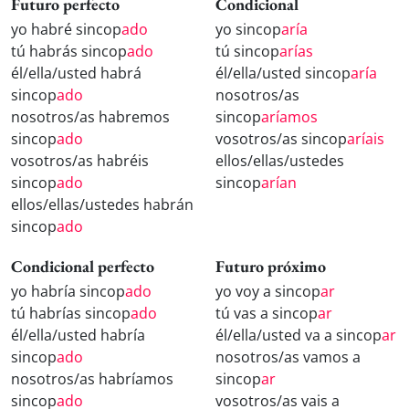
Futuro perfecto
Condicional
yo habré sincop
ado
yo sincop
aría
tú habrás sincop
ado
tú sincop
arías
él/ella/usted habrá
él/ella/usted sincop
aría
sincop
ado
nosotros/as
nosotros/as habremos
sincop
aríamos
sincop
ado
vosotros/as sincop
aríais
vosotros/as habréis
ellos/ellas/ustedes
sincop
ado
sincop
arían
ellos/ellas/ustedes habrán
sincop
ado
Condicional perfecto
Futuro próximo
yo habría sincop
ado
yo voy a sincop
ar
tú habrías sincop
ado
tú vas a sincop
ar
él/ella/usted habría
él/ella/usted va a sincop
ar
sincop
ado
nosotros/as vamos a
nosotros/as habríamos
sincop
ar
sincop
ado
vosotros/as vais a