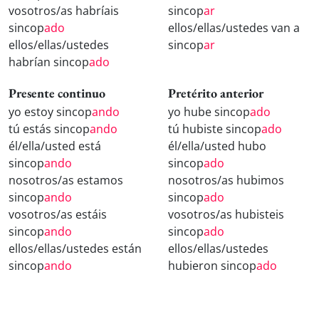
vosotros/as habríais
sincop
ar
sincop
ado
ellos/ellas/ustedes van a
ellos/ellas/ustedes
sincop
ar
habrían sincop
ado
Presente continuo
Pretérito anterior
yo estoy sincop
ando
yo hube sincop
ado
tú estás sincop
ando
tú hubiste sincop
ado
él/ella/usted está
él/ella/usted hubo
sincop
ando
sincop
ado
nosotros/as estamos
nosotros/as hubimos
sincop
ando
sincop
ado
vosotros/as estáis
vosotros/as hubisteis
sincop
ando
sincop
ado
ellos/ellas/ustedes están
ellos/ellas/ustedes
sincop
ando
hubieron sincop
ado