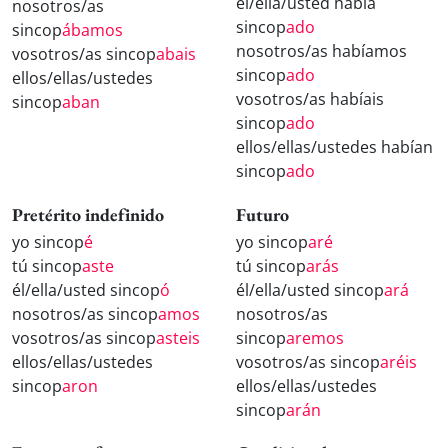
él/ella/usted había
nosotros/as
sincop
ado
sincop
ábamos
nosotros/as habíamos
vosotros/as sincop
abais
sincop
ado
ellos/ellas/ustedes
vosotros/as habíais
sincop
aban
sincop
ado
ellos/ellas/ustedes habían
sincop
ado
Pretérito indefinido
Futuro
yo sincop
é
yo sincop
aré
tú sincop
aste
tú sincop
arás
él/ella/usted sincop
ó
él/ella/usted sincop
ará
nosotros/as sincop
amos
nosotros/as
vosotros/as sincop
asteis
sincop
aremos
ellos/ellas/ustedes
vosotros/as sincop
aréis
sincop
aron
ellos/ellas/ustedes
sincop
arán