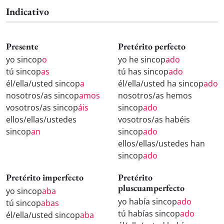
Indicativo
Presente
Pretérito perfecto
yo sincop
o
yo he sincop
ado
tú sincop
as
tú has sincop
ado
él/ella/usted sincop
a
él/ella/usted ha sincop
ado
nosotros/as sincop
amos
nosotros/as hemos
vosotros/as sincop
áis
sincop
ado
ellos/ellas/ustedes
vosotros/as habéis
sincop
an
sincop
ado
ellos/ellas/ustedes han
sincop
ado
Pretérito imperfecto
Pretérito
pluscuamperfecto
yo sincop
aba
yo había sincop
ado
tú sincop
abas
tú habías sincop
ado
él/ella/usted sincop
aba