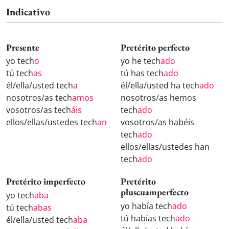
Indicativo
Presente
Pretérito perfecto
yo tech
o
yo he tech
ado
tú tech
as
tú has tech
ado
él/ella/usted tech
a
él/ella/usted ha tech
ado
nosotros/as tech
amos
nosotros/as hemos
vosotros/as tech
áis
tech
ado
ellos/ellas/ustedes tech
an
vosotros/as habéis
tech
ado
ellos/ellas/ustedes han
tech
ado
Pretérito imperfecto
Pretérito
pluscuamperfecto
yo tech
aba
yo había tech
ado
tú tech
abas
tú habías tech
ado
él/ella/usted tech
aba