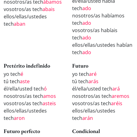
él/ella/usted había
nosotros/as tech
ábamos
tech
ado
vosotros/as tech
abais
nosotros/as habíamos
ellos/ellas/ustedes
tech
ado
tech
aban
vosotros/as habíais
tech
ado
ellos/ellas/ustedes habían
tech
ado
Pretérito indefinido
Futuro
yo tech
é
yo tech
aré
tú tech
aste
tú tech
arás
él/ella/usted tech
ó
él/ella/usted tech
ará
nosotros/as tech
amos
nosotros/as tech
aremos
vosotros/as tech
asteis
vosotros/as tech
aréis
ellos/ellas/ustedes
ellos/ellas/ustedes
tech
aron
tech
arán
Futuro perfecto
Condicional