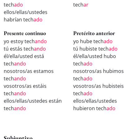
tech
ado
tech
ar
ellos/ellas/ustedes
habrían tech
ado
Presente continuo
Pretérito anterior
yo estoy tech
ando
yo hube tech
ado
tú estás tech
ando
tú hubiste tech
ado
él/ella/usted está
él/ella/usted hubo
tech
ando
tech
ado
nosotros/as estamos
nosotros/as hubimos
tech
ando
tech
ado
vosotros/as estáis
vosotros/as hubisteis
tech
ando
tech
ado
ellos/ellas/ustedes están
ellos/ellas/ustedes
tech
ando
hubieron tech
ado
Subjuntivo