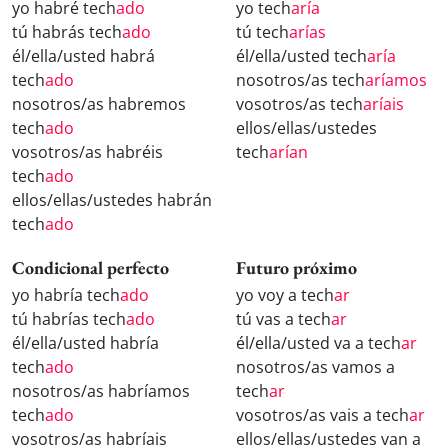
yo habré tech
ado
yo tech
aría
tú habrás tech
ado
tú tech
arías
él/ella/usted habrá
él/ella/usted tech
aría
tech
ado
nosotros/as tech
aríamos
nosotros/as habremos
vosotros/as tech
aríais
tech
ado
ellos/ellas/ustedes
vosotros/as habréis
tech
arían
tech
ado
ellos/ellas/ustedes habrán
tech
ado
Condicional perfecto
Futuro próximo
yo habría tech
ado
yo voy a tech
ar
tú habrías tech
ado
tú vas a tech
ar
él/ella/usted habría
él/ella/usted va a tech
ar
tech
ado
nosotros/as vamos a
nosotros/as habríamos
tech
ar
tech
ado
vosotros/as vais a tech
ar
vosotros/as habríais
ellos/ellas/ustedes van a