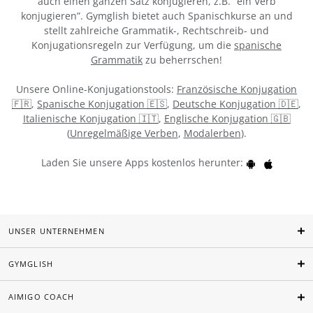
auch einen ganzen Satz konjugieren, z.B. “ein Verb
konjugieren”. Gymglish bietet auch Spanischkurse an und
stellt zahlreiche Grammatik-, Rechtschreib- und
Konjugationsregeln zur Verfügung, um die
spanische
Grammatik
zu beherrschen!
Unsere Online-Konjugationstools:
Französische Konjugation
🇫🇷
,
Spanische Konjugation 🇪🇸
,
Deutsche Konjugation 🇩🇪
,
Italienische Konjugation 🇮🇹
,
Englische Konjugation 🇬🇧
(
Unregelmäßige Verben
,
Modalerben
).
Laden Sie unsere Apps kostenlos herunter:
UNSER UNTERNEHMEN
GYMGLISH
AIMIGO COACH