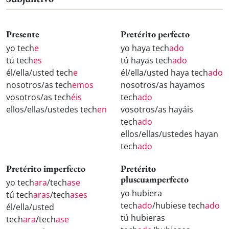
Presente
Pretérito perfecto
yo tech
e
yo haya tech
ado
tú tech
es
tú hayas tech
ado
él/ella/usted tech
e
él/ella/usted haya tech
ado
nosotros/as tech
emos
nosotros/as hayamos
vosotros/as tech
éis
tech
ado
ellos/ellas/ustedes tech
en
vosotros/as hayáis
tech
ado
ellos/ellas/ustedes hayan
tech
ado
Pretérito imperfecto
Pretérito
pluscuamperfecto
yo tech
ara
/tech
ase
yo hubiera
tú tech
aras
/tech
ases
tech
ado
/hubiese tech
ado
él/ella/usted
tú hubieras
tech
ara
/tech
ase