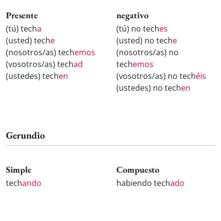
Presente
negativo
(tú) tech
a
(tú) no tech
es
(usted) tech
e
(usted) no tech
e
(nosotros/as) tech
emos
(nosotros/as) no
(vosotros/as) tech
ad
tech
emos
(ustedes) tech
en
(vosotros/as) no tech
éis
(ustedes) no tech
en
Gerundio
Simple
Compuesto
tech
ando
habiendo tech
ado