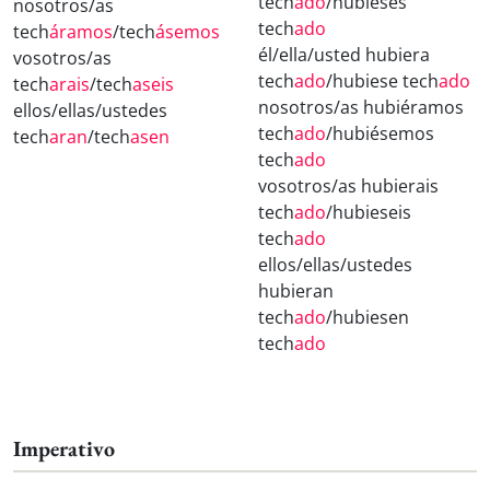
tech
ado
/hubieses
nosotros/as
tech
ado
tech
áramos
/tech
ásemos
él/ella/usted hubiera
vosotros/as
tech
ado
/hubiese tech
ado
tech
arais
/tech
aseis
nosotros/as hubiéramos
ellos/ellas/ustedes
tech
ado
/hubiésemos
tech
aran
/tech
asen
tech
ado
vosotros/as hubierais
tech
ado
/hubieseis
tech
ado
ellos/ellas/ustedes
hubieran
tech
ado
/hubiesen
tech
ado
Imperativo