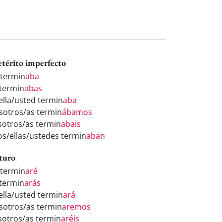
etérito imperfecto
 termin
aba
 termin
abas
/ella/usted termin
aba
sotros/as termin
ábamos
sotros/as termin
abais
los/ellas/ustedes termin
aban
turo
 termin
aré
 termin
arás
/ella/usted termin
ará
sotros/as termin
aremos
sotros/as termin
aréis