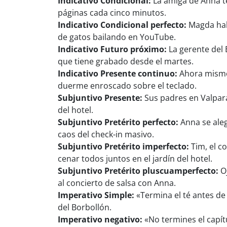
Indicativo Condicional:
La amiga de Anna te
páginas cada cinco minutos.
Indicativo Condicional perfecto:
Magda habr
de gatos bailando en YouTube.
Indicativo Futuro próximo:
La gerente del 
que tiene grabado desde el martes.
Indicativo Presente continuo:
Ahora mismo,
duerme enroscado sobre el teclado.
Subjuntivo Presente:
Sus padres en Valpara
del hotel.
Subjuntivo Pretérito perfecto:
Anna se aleg
caos del check-in masivo.
Subjuntivo Pretérito imperfecto:
Tim, el c
cenar todos juntos en el jardín del hotel.
Subjuntivo Pretérito pluscuamperfecto:
Oj
al concierto de salsa con Anna.
Imperativo Simple:
«Termina el té antes de 
del Borbollón.
Imperativo negativo:
«No termines el capít