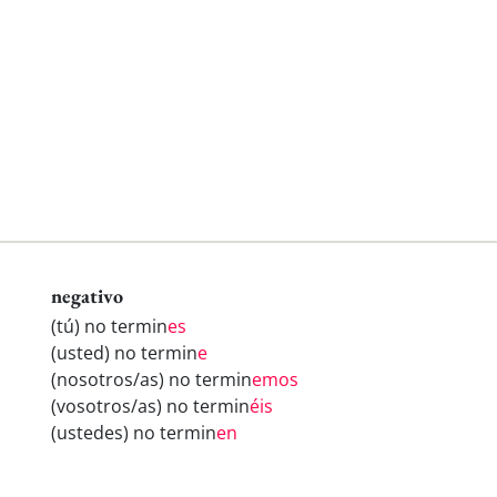
negativo
(tú) no termin
es
(usted) no termin
e
(nosotros/as) no termin
emos
(vosotros/as) no termin
éis
(ustedes) no termin
en