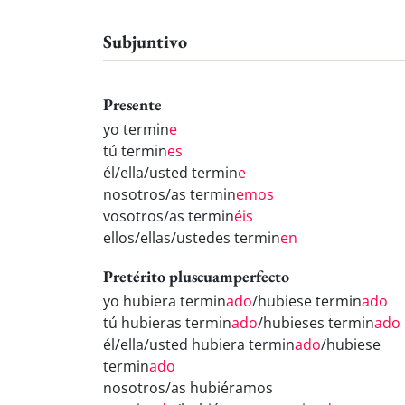
Subjuntivo
Presente
yo termin
e
tú termin
es
él/ella/usted termin
e
nosotros/as termin
emos
vosotros/as termin
éis
ellos/ellas/ustedes termin
en
Pretérito pluscuamperfecto
yo hubiera termin
ado
/hubiese termin
ado
tú hubieras termin
ado
/hubieses termin
ado
él/ella/usted hubiera termin
ado
/hubiese
termin
ado
nosotros/as hubiéramos