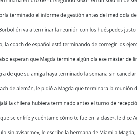
rminaría el libro de *El segundo sexo* en un solo fin de s
ía terminado el informe de gestión antes del mediodía de 
Borbollón va a terminar la reunión con los huéspedes justo 
 la coach de español está terminando de corregir los ejer
íso esperan que Magda termine algún día ese máster de lin
ra de que su amiga haya terminado la semana sin cancelar n
oach de alemán, le pidió a Magda que terminara la reunión 
alá la chilena hubiera terminado antes el turno de recepció
que se enfríe y cuéntame cómo te fue en la clase», le dice
ulo sin avisarme», le escribe la hermana de Miami a Magda,