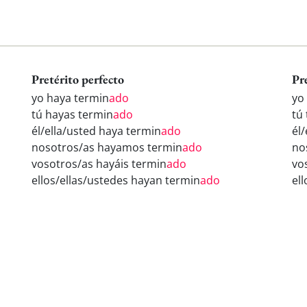
Pretérito perfecto
Pr
yo haya termin
ado
yo
tú hayas termin
ado
tú
él/ella/usted haya termin
ado
él
nosotros/as hayamos termin
ado
no
vosotros/as hayáis termin
ado
vo
ellos/ellas/ustedes hayan termin
ado
el