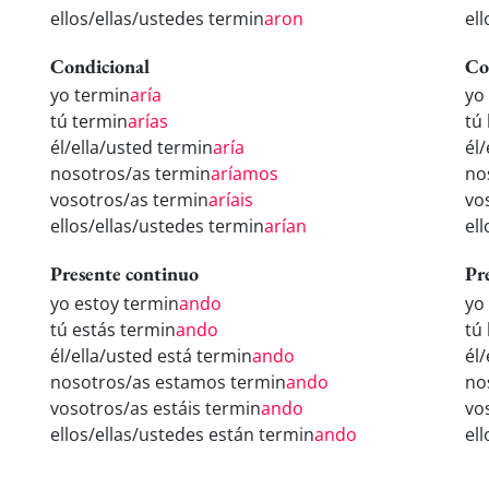
ellos/ellas/ustedes termin
aron
el
Condicional
Co
yo termin
aría
yo
tú termin
arías
tú
él/ella/usted termin
aría
él
nosotros/as termin
aríamos
no
vosotros/as termin
aríais
vo
ellos/ellas/ustedes termin
arían
el
Presente continuo
Pr
yo estoy termin
ando
yo
tú estás termin
ando
tú
él/ella/usted está termin
ando
él
nosotros/as estamos termin
ando
no
vosotros/as estáis termin
ando
vo
ellos/ellas/ustedes están termin
ando
el