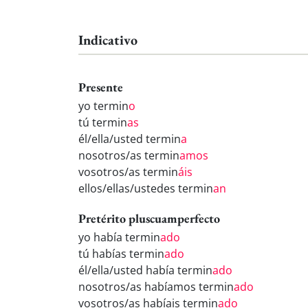
Indicativo
Presente
yo termin
o
tú termin
as
él/ella/usted termin
a
nosotros/as termin
amos
vosotros/as termin
áis
ellos/ellas/ustedes termin
an
Pretérito pluscuamperfecto
yo había termin
ado
tú habías termin
ado
él/ella/usted había termin
ado
nosotros/as habíamos termin
ado
vosotros/as habíais termin
ado