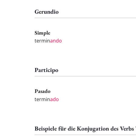
Gerundio
Simple
termin
ando
Participo
Pasado
termin
ado
Beispiele für die Konjugation des Verbs