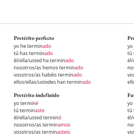
Pretérito perfecto
Pr
yo he termin
ado
yo
tú has termin
ado
tú
él/ella/usted ha termin
ado
él
nosotros/as hemos termin
ado
no
vosotros/as habéis termin
ado
vo
ellos/ellas/ustedes han termin
ado
el
Pretérito indefinido
Fu
yo termin
é
yo
tú termin
aste
tú
él/ella/usted termin
ó
él
nosotros/as termin
amos
no
vosotros/as termin
asteis
vo