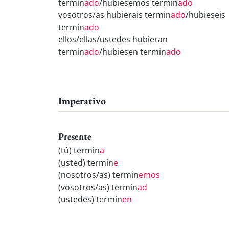
termin
ado
/hubiésemos termin
ado
vosotros/as hubierais termin
ado
/hubieseis
termin
ado
ellos/ellas/ustedes hubieran
termin
ado
/hubiesen termin
ado
Imperativo
Presente
(tú) termin
a
(usted) termin
e
(nosotros/as) termin
emos
(vosotros/as) termin
ad
(ustedes) termin
en