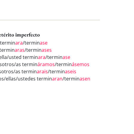
etérito imperfecto
 termin
ara
/termin
ase
 termin
aras
/termin
ases
/ella/usted termin
ara
/termin
ase
sotros/as termin
áramos
/termin
ásemos
sotros/as termin
arais
/termin
aseis
los/ellas/ustedes termin
aran
/termin
asen