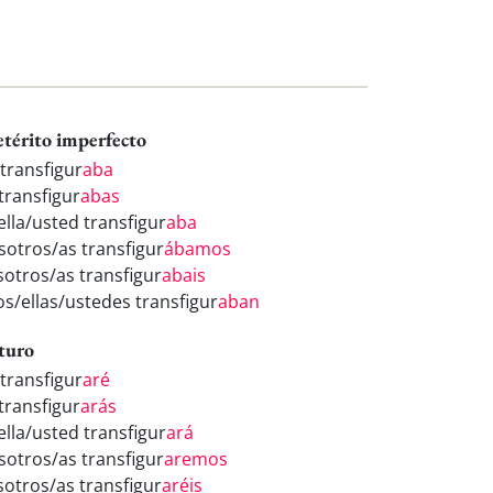
etérito imperfecto
 transfigur
aba
transfigur
abas
ella/usted transfigur
aba
sotros/as transfigur
ábamos
sotros/as transfigur
abais
os/ellas/ustedes transfigur
aban
turo
 transfigur
aré
transfigur
arás
ella/usted transfigur
ará
sotros/as transfigur
aremos
sotros/as transfigur
aréis