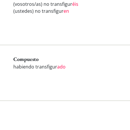
(vosotros/as) no transfigur
éis
(ustedes) no transfigur
en
Compuesto
habiendo transfigur
ado