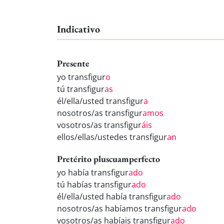
Indicativo
Presente
yo transfigur
o
tú transfigur
as
él/ella/usted transfigur
a
nosotros/as transfigur
amos
vosotros/as transfigur
áis
ellos/ellas/ustedes transfigur
an
Pretérito pluscuamperfecto
yo había transfigur
ado
tú habías transfigur
ado
él/ella/usted había transfigur
ado
nosotros/as habíamos transfigur
ado
vosotros/as habíais transfigur
ado