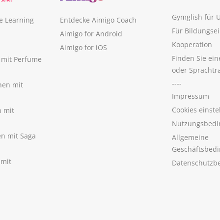
Gymglish für
e Learning
Entdecke Aimigo Coach
Für Bildungse
Aimigo for Android
Kooperation
Aimigo for iOS
Finden Sie ei
n mit Perfume
oder Sprachtr
----
nen mit
Impressum
Cookies einste
n mit
Nutzungsbedi
nen mit Saga
Allgemeine
Geschäftsbed
 mit
Datenschutzb