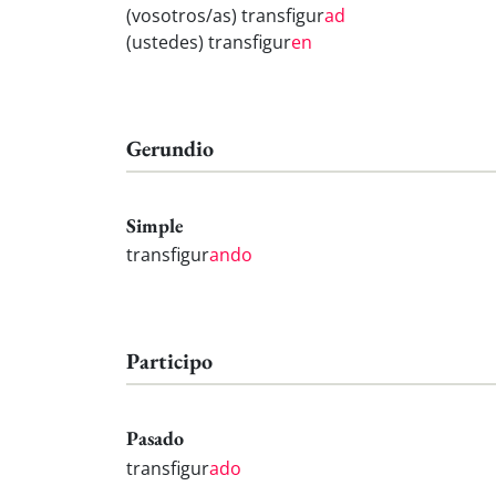
(vosotros/as) transfigur
ad
(ustedes) transfigur
en
Gerundio
Simple
transfigur
ando
Participo
Pasado
transfigur
ado