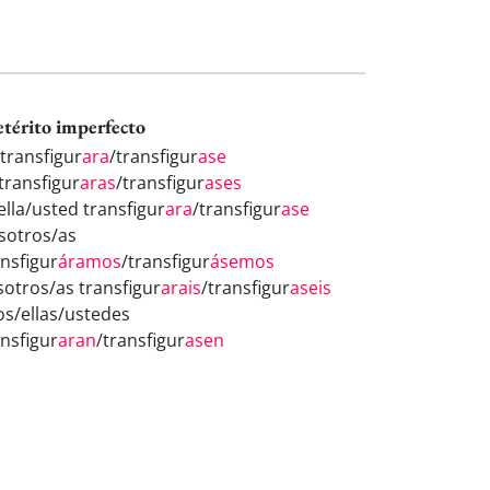
etérito imperfecto
 transfigur
ara
/transfigur
ase
transfigur
aras
/transfigur
ases
ella/usted transfigur
ara
/transfigur
ase
sotros/as
ansfigur
áramos
/transfigur
ásemos
sotros/as transfigur
arais
/transfigur
aseis
los/ellas/ustedes
ansfigur
aran
/transfigur
asen