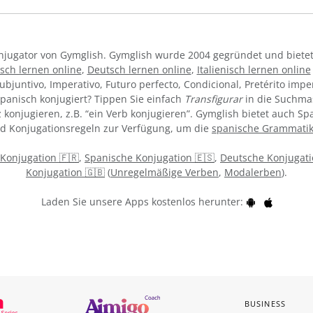
Konjugator von Gymglish. Gymglish wurde 2004 gegründet und bietet
sch lernen online
,
Deutsch lernen online
,
Italienisch lernen online
ubjuntivo, Imperativo, Futuro perfecto, Condicional, Pretérito impe
panisch konjugiert? Tippen Sie einfach
Transfigurar
in die Suchmas
konjugieren, z.B. “ein Verb konjugieren”. Gymglish bietet auch Sp
nd Konjugationsregeln zur Verfügung, um die
spanische Grammati
 Konjugation 🇫🇷
,
Spanische Konjugation 🇪🇸
,
Deutsche Konjugati
Konjugation 🇬🇧
(
Unregelmäßige Verben
,
Modalerben
).
Laden Sie unsere Apps kostenlos herunter:
BUSINESS