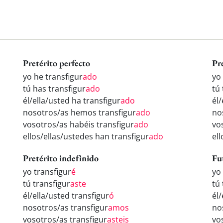
Pretérito perfecto
Pr
yo he transfigur
ado
yo
tú has transfigur
ado
tú 
él/ella/usted ha transfigur
ado
él/
nosotros/as hemos transfigur
ado
no
vosotros/as habéis transfigur
ado
vo
ellos/ellas/ustedes han transfigur
ado
ell
Pretérito indefinido
Fu
yo transfigur
é
yo
tú transfigur
aste
tú 
él/ella/usted transfigur
ó
él/
nosotros/as transfigur
amos
no
vosotros/as transfigur
asteis
vo