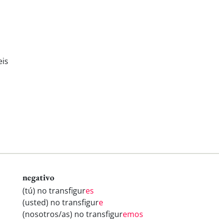
eis
negativo
(tú) no transfigur
es
(usted) no transfigur
e
(nosotros/as) no transfigur
emos