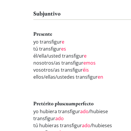
Subjuntivo
Presente
yo transfigur
e
tú transfigur
es
él/ella/usted transfigur
e
nosotros/as transfigur
emos
vosotros/as transfigur
éis
ellos/ellas/ustedes transfigur
en
Pretérito pluscuamperfecto
yo hubiera transfigur
ado
/hubiese
transfigur
ado
tú hubieras transfigur
ado
/hubieses