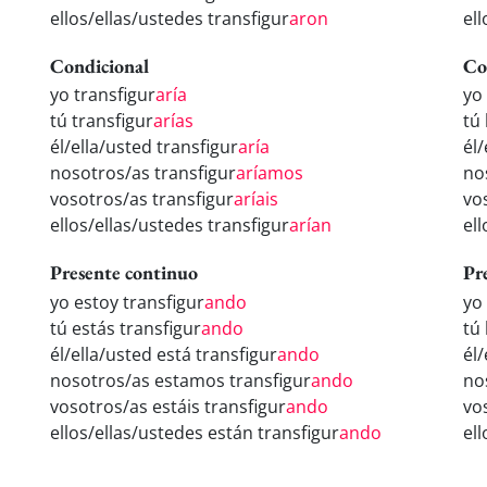
ellos/ellas/ustedes transfigur
aron
ell
Condicional
Co
yo transfigur
aría
yo
tú transfigur
arías
tú
él/ella/usted transfigur
aría
él/
nosotros/as transfigur
aríamos
no
vosotros/as transfigur
aríais
vo
ellos/ellas/ustedes transfigur
arían
el
Presente continuo
Pr
yo estoy transfigur
ando
yo
tú estás transfigur
ando
tú
él/ella/usted está transfigur
ando
él
nosotros/as estamos transfigur
ando
no
vosotros/as estáis transfigur
ando
vo
ellos/ellas/ustedes están transfigur
ando
el