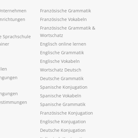
 Unternehmen
Französische Grammatik
inrichtungen
Französische Vokabeln
Französische Grammatik &
Wortschatz
ne Sprachschule
ainer
Englisch online lernen
Englische Grammatik
Englische Vokabeln
llen
Wortschatz Deutsch
ngungen
Deutsche Grammatik
Spanische Konjugation
ingungen
Spanische Vokabeln
estimmungen
Spanische Grammatik
Französische Konjugation
Englische Konjugation
Deutsche Konjugation