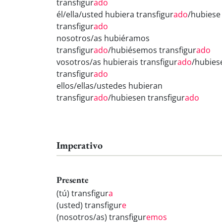
transfigur
ado
él/ella/usted hubiera transfigur
ado
/hubiese
transfigur
ado
nosotros/as hubiéramos
transfigur
ado
/hubiésemos transfigur
ado
vosotros/as hubierais transfigur
ado
/hubies
transfigur
ado
ellos/ellas/ustedes hubieran
transfigur
ado
/hubiesen transfigur
ado
Imperativo
Presente
(tú) transfigur
a
(usted) transfigur
e
(nosotros/as) transfigur
emos