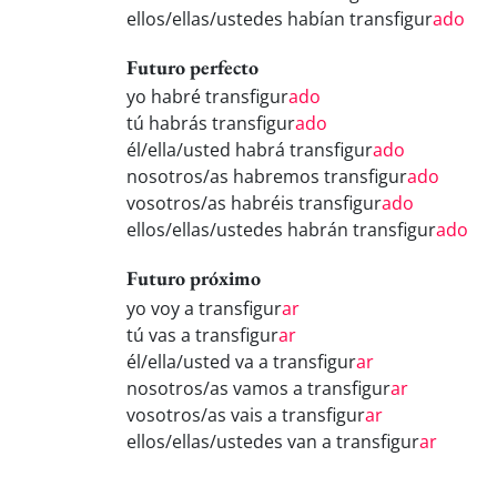
ellos/ellas/ustedes habían transfigur
ado
Futuro perfecto
yo habré transfigur
ado
tú habrás transfigur
ado
él/ella/usted habrá transfigur
ado
nosotros/as habremos transfigur
ado
vosotros/as habréis transfigur
ado
ellos/ellas/ustedes habrán transfigur
ado
Futuro próximo
yo voy a transfigur
ar
tú vas a transfigur
ar
él/ella/usted va a transfigur
ar
nosotros/as vamos a transfigur
ar
vosotros/as vais a transfigur
ar
ellos/ellas/ustedes van a transfigur
ar