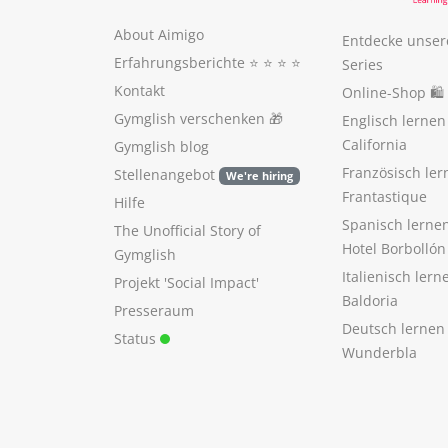
About Aimigo
Entdecke unser
Erfahrungsberichte
⭐️ ⭐️ ⭐️ ⭐️
Series
Kontakt
Online-Shop 🛍
Gymglish verschenken
🎁
Englisch lerne
California
Gymglish blog
Französisch ler
Stellenangebot
We're hiring
Frantastique
Hilfe
Spanisch lerne
The Unofficial Story of
Hotel Borbollón
Gymglish
Italienisch ler
Projekt 'Social Impact'
Baldoria
Presseraum
Deutsch lernen
Status
Wunderbla