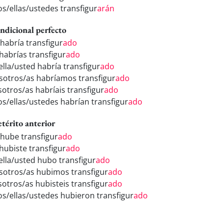
os/ellas/ustedes transfigur
arán
ndicional perfecto
 habría transfigur
ado
 habrías transfigur
ado
ella/usted habría transfigur
ado
sotros/as habríamos transfigur
ado
sotros/as habríais transfigur
ado
los/ellas/ustedes habrían transfigur
ado
etérito anterior
 hube transfigur
ado
 hubiste transfigur
ado
/ella/usted hubo transfigur
ado
sotros/as hubimos transfigur
ado
sotros/as hubisteis transfigur
ado
los/ellas/ustedes hubieron transfigur
ado