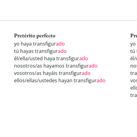
Pretérito perfecto
Pr
yo haya transfigur
ado
yo
tú hayas transfigur
ado
tú 
él/ella/usted haya transfigur
ado
él/
nosotros/as hayamos transfigur
ado
no
vosotros/as hayáis transfigur
ado
tr
ellos/ellas/ustedes hayan transfigur
ado
vo
el
tr