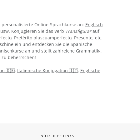
 personalisierte Online-Sprachkurse an:
Englisch
usw. Konjugieren Sie das Verb
Transfigurar
auf
rfecto, Pretérito pluscuamperfecto, Presente, etc.
chine ein und entdecken Sie die Spanische
anischkurse an und stellt zahlreiche Grammatik-,
k
zu beherrschen!
on 🇩🇪
,
Italienische Konjugation 🇮🇹
,
Englische
NÜTZLICHE LINKS