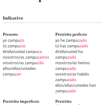
Indicativo
Presente
Pretérito perfecto
yo zampu
zo
yo he zampu
zado
tú zampu
zas
tú has zampu
zado
él/ella/usted zampu
za
él/ella/usted ha
nosotros/as zampu
zamos
zampu
zado
vosotros/as zampu
záis
nosotros/as hemos
ellos/ellas/ustedes
zampu
zado
zampu
zan
vosotros/as habéis
zampu
zado
ellos/ellas/ustedes han
zampu
zado
Pretérito imperfecto
Pretérito