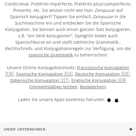
Condicional, Pretérito imperfecto, Pretérito pluscuamperfecto,
Presente, etc. Sie wissen nicht wie man
Zampuzar
auf
Spanisch konjugiert? Tippen Sie einfach
Zampuzar
in die
Suchmaschine ein und entdecken Sie die Spanische
Konjugation. Sie können auch einen ganzen Satz konjugieren,
z.B. “ein Verb konjugieren”. Gymglish bietet auch
Spanischkurse an und stellt zahlreiche Grammatik-,
Rechtschreib- und Konjugationsregeln zur Verfügung, um die
spanische Grammatik
zu beherrschen!
Unsere Online-Konjugationstools:
Französische Konjugation
🇫🇷
,
Spanische Konjugation 🇪🇸
,
Deutsche Konjugation 🇩🇪
,
Italienische Konjugation 🇮🇹
,
Englische Konjugation 🇬🇧
(
Unregelmäßige Verben
,
Modalerben
).
Laden Sie unsere Apps kostenlos herunter:
UNSER UNTERNEHMEN