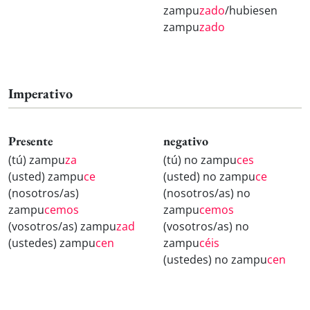
zampu
zado
/hubiesen
zampu
zado
Imperativo
Presente
negativo
(tú) zampu
za
(tú) no zampu
ces
(usted) zampu
ce
(usted) no zampu
ce
(nosotros/as)
(nosotros/as) no
zampu
cemos
zampu
cemos
(vosotros/as) zampu
zad
(vosotros/as) no
(ustedes) zampu
cen
zampu
céis
(ustedes) no zampu
cen