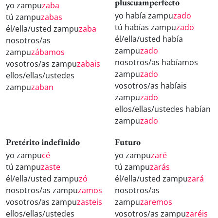
pluscuamperfecto
yo zampu
zaba
yo había zampu
zado
tú zampu
zabas
tú habías zampu
zado
él/ella/usted zampu
zaba
él/ella/usted había
nosotros/as
zampu
zado
zampu
zábamos
nosotros/as habíamos
vosotros/as zampu
zabais
zampu
zado
ellos/ellas/ustedes
vosotros/as habíais
zampu
zaban
zampu
zado
ellos/ellas/ustedes habían
zampu
zado
Pretérito indefinido
Futuro
yo zampu
cé
yo zampu
zaré
tú zampu
zaste
tú zampu
zarás
él/ella/usted zampu
zó
él/ella/usted zampu
zará
nosotros/as zampu
zamos
nosotros/as
vosotros/as zampu
zasteis
zampu
zaremos
ellos/ellas/ustedes
vosotros/as zampu
zaréis