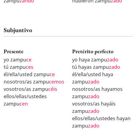
zampu
zando
hubieron zampu
zado
Subjuntivo
Presente
Pretérito perfecto
yo zampu
ce
yo haya zampu
zado
tú zampu
ces
tú hayas zampu
zado
él/ella/usted zampu
ce
él/ella/usted haya
nosotros/as zampu
cemos
zampu
zado
vosotros/as zampu
céis
nosotros/as hayamos
ellos/ellas/ustedes
zampu
zado
zampu
cen
vosotros/as hayáis
zampu
zado
ellos/ellas/ustedes hayan
zampu
zado