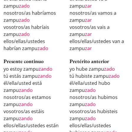
zampu
zado
zampu
zar
nosotros/as habríamos
nosotros/as vamos a
zampu
zado
zampu
zar
vosotros/as habríais
vosotros/as vais a
zampu
zado
zampu
zar
ellos/ellas/ustedes
ellos/ellas/ustedes van a
habrían zampu
zado
zampu
zar
Presente continuo
Pretérito anterior
yo estoy zampu
zando
yo hube zampu
zado
tú estás zampu
zando
tú hubiste zampu
zado
él/ella/usted está
él/ella/usted hubo
zampu
zando
zampu
zado
nosotros/as estamos
nosotros/as hubimos
zampu
zando
zampu
zado
vosotros/as estáis
vosotros/as hubisteis
zampu
zando
zampu
zado
ellos/ellas/ustedes están
ellos/ellas/ustedes