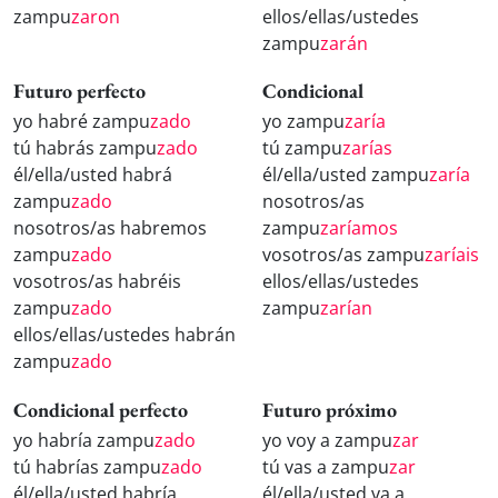
zampu
zaron
ellos/ellas/ustedes
zampu
zarán
Futuro perfecto
Condicional
yo habré zampu
zado
yo zampu
zaría
tú habrás zampu
zado
tú zampu
zarías
él/ella/usted habrá
él/ella/usted zampu
zaría
zampu
zado
nosotros/as
nosotros/as habremos
zampu
zaríamos
zampu
zado
vosotros/as zampu
zaríais
vosotros/as habréis
ellos/ellas/ustedes
zampu
zado
zampu
zarían
ellos/ellas/ustedes habrán
zampu
zado
Condicional perfecto
Futuro próximo
yo habría zampu
zado
yo voy a zampu
zar
tú habrías zampu
zado
tú vas a zampu
zar
él/ella/usted habría
él/ella/usted va a