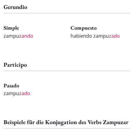
Gerundio
Simple
Compuesto
zampu
zando
habiendo zampu
zado
Participo
Pasado
zampu
zado
Beispiele für die Konjugation des Verbs Zampuzar