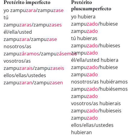
Pretérito imperfecto
Pretérito
pluscuamperfecto
yo zampu
zara
/zampu
zase
yo hubiera
tú
zampu
zado
/hubiese
zampu
zaras
/zampu
zases
zampu
zado
él/ella/usted
tú hubieras
zampu
zara
/zampu
zase
zampu
zado
/hubieses
nosotros/as
zampu
zado
zampu
záramos
/zampu
zásemos
él/ella/usted hubiera
vosotros/as
zampu
zado
/hubiese
zampu
zarais
/zampu
zaseis
zampu
zado
ellos/ellas/ustedes
nosotros/as hubiéramos
zampu
zaran
/zampu
zasen
zampu
zado
/hubiésemos
zampu
zado
vosotros/as hubierais
zampu
zado
/hubieseis
zampu
zado
ellos/ellas/ustedes
hubieran