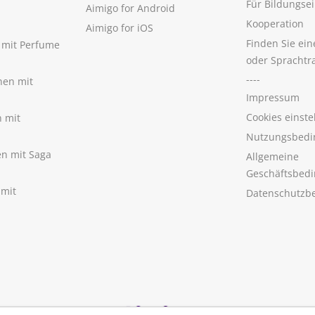
Für Bildungse
Aimigo for Android
Kooperation
Aimigo for iOS
Finden Sie ei
n mit Perfume
oder Sprachtr
----
nen mit
Impressum
Cookies einste
n mit
Nutzungsbedi
nen mit Saga
Allgemeine
Geschäftsbed
 mit
Datenschutzb