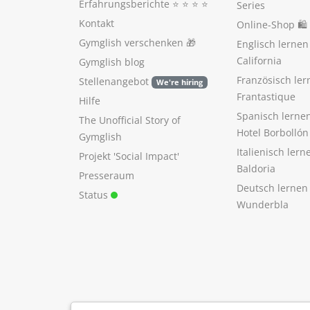
Erfahrungsberichte
⭐️ ⭐️ ⭐️ ⭐️
Series
Kontakt
Online-Shop 🛍
Gymglish verschenken
🎁
Englisch lerne
California
Gymglish blog
Französisch ler
Stellenangebot
We're hiring
Frantastique
Hilfe
Spanisch lerne
The Unofficial Story of
Hotel Borbollón
Gymglish
Italienisch ler
Projekt 'Social Impact'
Baldoria
Presseraum
Deutsch lernen
Status
Wunderbla