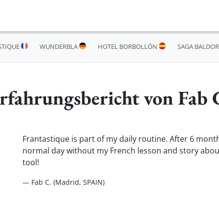
STIQUE
WUNDERBLA
HOTEL BORBOLLÓN
SAGA BALDOR
rfahrungsbericht von Fab 
Frantastique is part of my daily routine. After 6 mont
normal day without my French lesson and story about Gé
tool!
— Fab C. (Madrid, SPAIN)