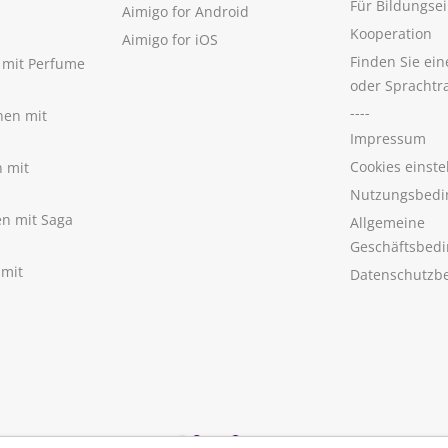
Für Bildungse
Aimigo for Android
Kooperation
Aimigo for iOS
Finden Sie ei
n mit Perfume
oder Sprachtr
----
nen mit
Impressum
Cookies einste
n mit
Nutzungsbedi
nen mit Saga
Allgemeine
Geschäftsbed
 mit
Datenschutzb