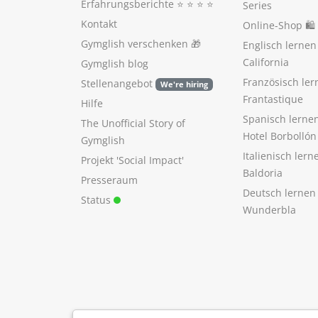
Erfahrungsberichte
⭐️ ⭐️ ⭐️ ⭐️
Series
Kontakt
Online-Shop 🛍
Gymglish verschenken
🎁
Englisch lerne
California
Gymglish blog
Französisch ler
Stellenangebot
We're hiring
Frantastique
Hilfe
Spanisch lerne
The Unofficial Story of
Hotel Borbollón
Gymglish
Italienisch ler
Projekt 'Social Impact'
Baldoria
Presseraum
Deutsch lernen
Status
Wunderbla