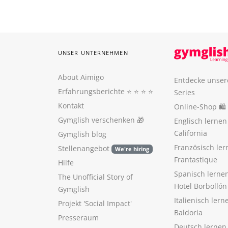
UNSER UNTERNEHMEN
About Aimigo
Entdecke unser
Erfahrungsberichte
⭐️ ⭐️ ⭐️ ⭐️
Series
Kontakt
Online-Shop 🛍
Gymglish verschenken
🎁
Englisch lerne
California
Gymglish blog
Französisch ler
Stellenangebot
We're hiring
Frantastique
Hilfe
Spanisch lerne
The Unofficial Story of
Hotel Borbollón
Gymglish
Italienisch ler
Projekt 'Social Impact'
Baldoria
Presseraum
Deutsch lernen