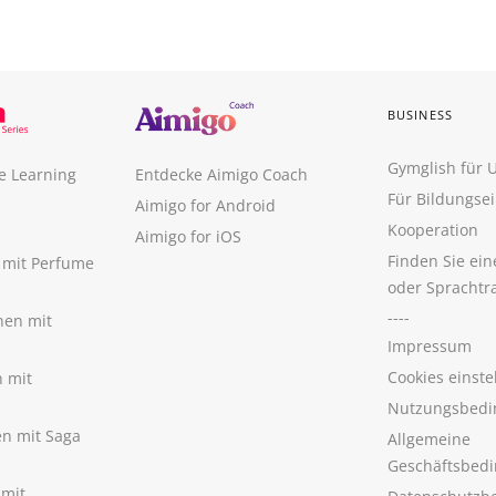
BUSINESS
Gymglish für
e Learning
Entdecke Aimigo Coach
Für Bildungse
Aimigo for Android
Kooperation
Aimigo for iOS
Finden Sie ei
n mit Perfume
oder Sprachtr
----
nen mit
Impressum
Cookies einste
n mit
Nutzungsbedi
nen mit Saga
Allgemeine
Geschäftsbed
 mit