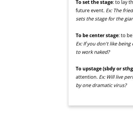
To set the stage
: to lay 
future event.
Ex: The fried
sets the stage for the gia
To be center stage
: to b
Ex: If you don't like bein
to work naked?
To upstage (sbdy or sthg
attention.
Ex: Will live p
by one dramatic virus?