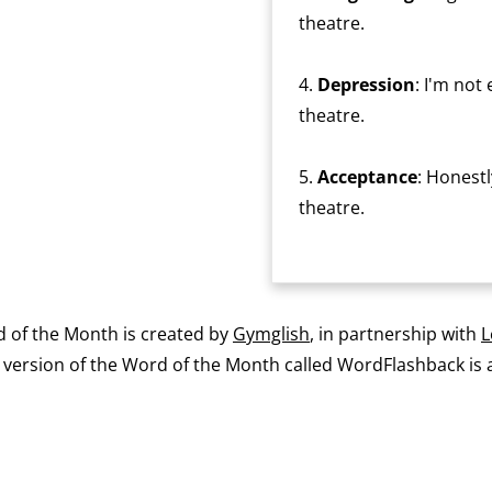
theatre.
4.
Depression
: I'm not 
theatre.
5.
Acceptance
: Honestl
theatre.
 of the Month is created by
Gymglish
, in partnership with
L
ersion of the Word of the Month called WordFlashback is a