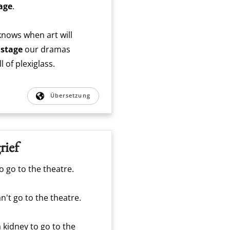
tage
.
knows when art will
l
stage
our dramas
l of plexiglass.
Übersetzung
rief
e to go to the theatre.
can't go to the theatre.
 a kidney to go to the