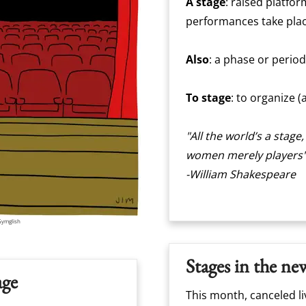
A stage
: raised platfo
performances take place
Also
: a phase or perio
To stage
: to organize (
"All the world’s a stage
women merely players
-William Shakespeare
Gymglish
Stages in the ne
age
This month, canceled li