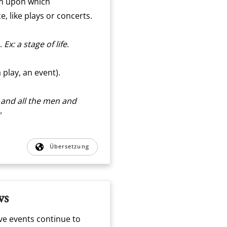
rm upon which
, like plays or concerts.
d.
Ex: a stage of life.
a play, an event).
, and all the men and
"
Übersetzung
ws
ve events continue to