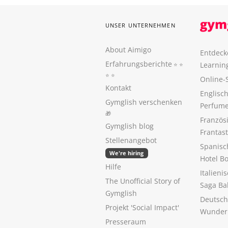
UNSER UNTERNEHMEN
About Aimigo
Entdeck
Erfahrungsberichte
Learnin
⭐️ ⭐️
⭐️ ⭐️
Online-
Kontakt
Englisch
Gymglish verschenken
Perfume
🎁
Französ
Gymglish blog
Frantas
Stellenangebot
Spanisc
We're hiring
Hotel B
Hilfe
Italieni
The Unofficial Story of
Saga Ba
Gymglish
Deutsch
Projekt 'Social Impact'
Wunder
Presseraum