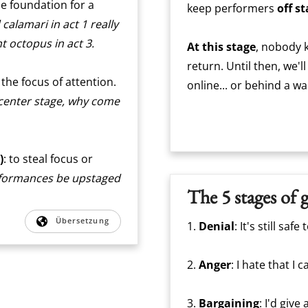
the foundation for a
keep performers
off s
 calamari in act 1 really
nt octopus in act 3.
At this stage
, nobody 
return. Until then, we'l
e the focus of attention.
online... or behind a wal
g center stage, why come
)
: to steal focus or
erformances be upstaged
The 5 stages of g
Übersetzung
1.
Denial
: It's still saf
2.
Anger
: I hate that I 
3.
Bargaining
: I'd give