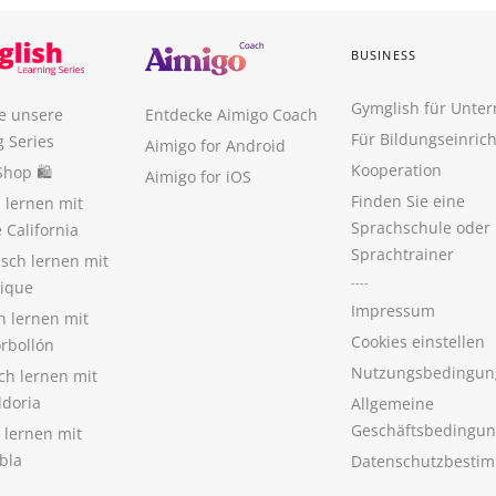
BUSINESS
Gymglish für Unte
e unsere
Entdecke Aimigo Coach
Für Bildungseinric
g Series
Aimigo for Android
Kooperation
Shop 🛍
Aimigo for iOS
Finden Sie eine
 lernen mit
Sprachschule oder
 California
Sprachtrainer
isch lernen mit
----
tique
Impressum
h lernen mit
Cookies einstellen
orbollón
Nutzungsbedingun
sch lernen mit
ldoria
Allgemeine
Geschäftsbedingu
 lernen mit
bla
Datenschutzbesti