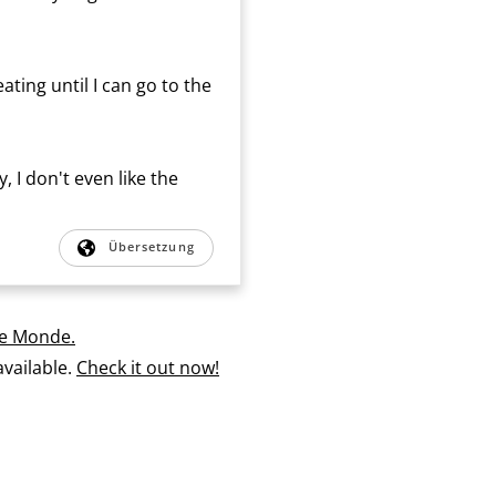
eating until I can go to the
y, I don't even like the
Übersetzung
e Monde.
vailable.
Check it out now!