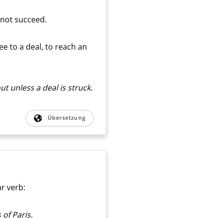
or not succeed.
ree to a deal, to reach an
out unless a deal is struck.
Übersetzung
ar verb:
 of Paris.