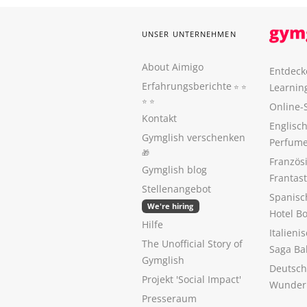
UNSER UNTERNEHMEN
About Aimigo
Entdeck
Erfahrungsberichte
Learnin
⭐️ ⭐️
⭐️ ⭐️
Online-
Kontakt
Englisch
Gymglish verschenken
Perfume
🎁
Französ
Gymglish blog
Frantas
Stellenangebot
Spanisc
We're hiring
Hotel B
Hilfe
Italieni
The Unofficial Story of
Saga Ba
Gymglish
Deutsch
Projekt 'Social Impact'
Wunder
Presseraum