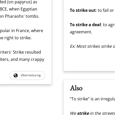
ded (on papyrus) as
 BCE, when Egyptian
To strike out
: to fail 
 on Pharaohs' tombs.
To strike a deal
: to ag
opular in France, where
agreement.
e right to strike.
Ex: Most strikes strike 
iters' Strike resulted
writers, and many crappy
Übersetzung
Also
“To strike” is an irregul
We
strike
in the streets