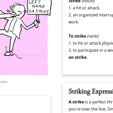
Strike
(noun)
:
1. a hit or attack.
2. an organized interru
work.
To strike
(verb)
:
1. to hit or attack physic
2. to participate in a w
on strike
.
Gymglish
Striking Express
A strike
is a perfect th
you're over the line, S