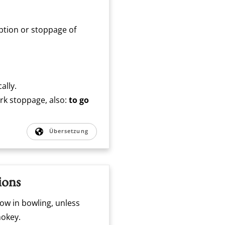
ption or stoppage of
ally.
ork stoppage, also:
to go
Übersetzung
ions
row in bowling, unless
mokey.