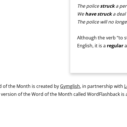
The police
struck
a per
We
have
struck
a deal 
The police will no long
Although the verb “to st
English, it is a
regular
a
 of the Month is created by
Gymglish
, in partnership with
L
ersion of the Word of the Month called WordFlashback is a