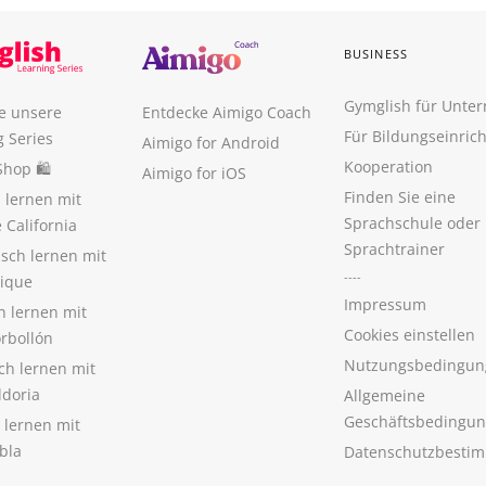
BUSINESS
Gymglish für Unte
e unsere
Entdecke Aimigo Coach
Für Bildungseinric
g Series
Aimigo for Android
Kooperation
Shop 🛍
Aimigo for iOS
Finden Sie eine
 lernen mit
Sprachschule oder
 California
Sprachtrainer
isch lernen mit
----
tique
Impressum
h lernen mit
Cookies einstellen
orbollón
Nutzungsbedingun
sch lernen mit
ldoria
Allgemeine
Geschäftsbedingu
 lernen mit
bla
Datenschutzbesti