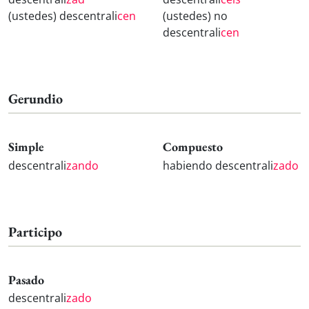
(ustedes) descentrali
cen
(ustedes) no
descentrali
cen
Gerundio
Simple
Compuesto
descentrali
zando
habiendo descentrali
zado
Participo
Pasado
descentrali
zado