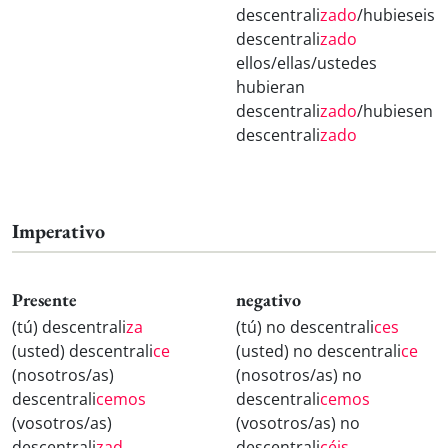
descentrali
zado
/hubieseis
descentrali
zado
ellos/ellas/ustedes
hubieran
descentrali
zado
/hubiesen
descentrali
zado
Imperativo
Presente
negativo
(tú) descentrali
za
(tú) no descentrali
ces
(usted) descentrali
ce
(usted) no descentrali
ce
(nosotros/as)
(nosotros/as) no
descentrali
cemos
descentrali
cemos
(vosotros/as)
(vosotros/as) no
descentrali
zad
descentrali
céis