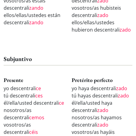
vosotros/as estáis
descentrali
zado
descentrali
zando
vosotros/as hubisteis
ellos/ellas/ustedes están
descentrali
zado
descentrali
zando
ellos/ellas/ustedes
hubieron descentrali
zado
Subjuntivo
Presente
Pretérito perfecto
yo descentrali
ce
yo haya descentrali
zado
tú descentrali
ces
tú hayas descentrali
zado
él/ella/usted descentrali
ce
él/ella/usted haya
nosotros/as
descentrali
zado
descentrali
cemos
nosotros/as hayamos
vosotros/as
descentrali
zado
descentrali
céis
vosotros/as hayáis