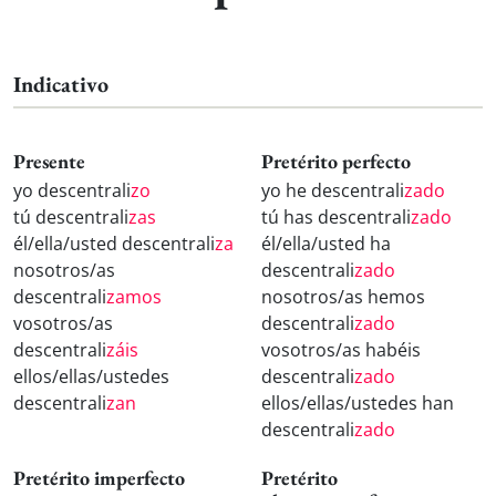
Indicativo
Presente
Pretérito perfecto
yo descentrali
zo
yo he descentrali
zado
tú descentrali
zas
tú has descentrali
zado
él/ella/usted descentrali
za
él/ella/usted ha
nosotros/as
descentrali
zado
descentrali
zamos
nosotros/as hemos
vosotros/as
descentrali
zado
descentrali
záis
vosotros/as habéis
ellos/ellas/ustedes
descentrali
zado
descentrali
zan
ellos/ellas/ustedes han
descentrali
zado
Pretérito imperfecto
Pretérito