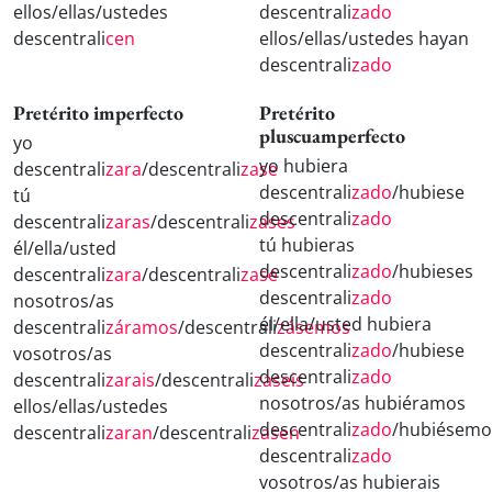
ellos/ellas/ustedes
descentrali
zado
descentrali
cen
ellos/ellas/ustedes hayan
descentrali
zado
Pretérito imperfecto
Pretérito
pluscuamperfecto
yo
yo hubiera
descentrali
zara
/descentrali
zase
descentrali
zado
/hubiese
tú
descentrali
zado
descentrali
zaras
/descentrali
zases
tú hubieras
él/ella/usted
descentrali
zado
/hubieses
descentrali
zara
/descentrali
zase
descentrali
zado
nosotros/as
él/ella/usted hubiera
descentrali
záramos
/descentrali
zásemos
descentrali
zado
/hubiese
vosotros/as
descentrali
zado
descentrali
zarais
/descentrali
zaseis
nosotros/as hubiéramos
ellos/ellas/ustedes
descentrali
zado
/hubiésemo
descentrali
zaran
/descentrali
zasen
descentrali
zado
vosotros/as hubierais