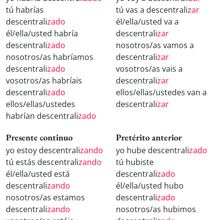
tú habrías
tú vas a descentrali
zar
descentrali
zado
él/ella/usted va a
él/ella/usted habría
descentrali
zar
descentrali
zado
nosotros/as vamos a
nosotros/as habríamos
descentrali
zar
descentrali
zado
vosotros/as vais a
vosotros/as habríais
descentrali
zar
descentrali
zado
ellos/ellas/ustedes van a
ellos/ellas/ustedes
descentrali
zar
habrían descentrali
zado
Presente continuo
Pretérito anterior
yo estoy descentrali
zando
yo hube descentrali
zado
tú estás descentrali
zando
tú hubiste
él/ella/usted está
descentrali
zado
descentrali
zando
él/ella/usted hubo
nosotros/as estamos
descentrali
zado
descentrali
zando
nosotros/as hubimos