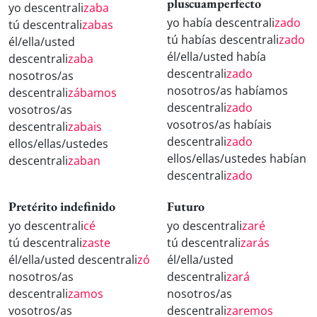
pluscuamperfecto
yo descentrali
zaba
yo había descentrali
zado
tú descentrali
zabas
tú habías descentrali
zado
él/ella/usted
él/ella/usted había
descentrali
zaba
descentrali
zado
nosotros/as
nosotros/as habíamos
descentrali
zábamos
descentrali
zado
vosotros/as
vosotros/as habíais
descentrali
zabais
descentrali
zado
ellos/ellas/ustedes
ellos/ellas/ustedes habían
descentrali
zaban
descentrali
zado
Pretérito indefinido
Futuro
yo descentrali
cé
yo descentrali
zaré
tú descentrali
zaste
tú descentrali
zarás
él/ella/usted descentrali
zó
él/ella/usted
nosotros/as
descentrali
zará
descentrali
zamos
nosotros/as
vosotros/as
descentrali
zaremos