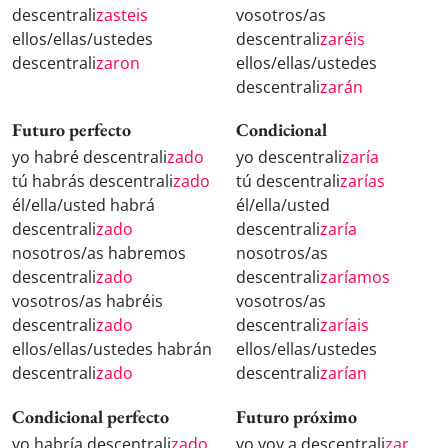
descentrali
zasteis
vosotros/as
ellos/ellas/ustedes
descentrali
zaréis
descentrali
zaron
ellos/ellas/ustedes
descentrali
zarán
Futuro perfecto
Condicional
yo habré descentrali
zado
yo descentrali
zaría
tú habrás descentrali
zado
tú descentrali
zarías
él/ella/usted habrá
él/ella/usted
descentrali
zado
descentrali
zaría
nosotros/as habremos
nosotros/as
descentrali
zado
descentrali
zaríamos
vosotros/as habréis
vosotros/as
descentrali
zado
descentrali
zaríais
ellos/ellas/ustedes habrán
ellos/ellas/ustedes
descentrali
zado
descentrali
zarían
Condicional perfecto
Futuro próximo
yo habría descentrali
zado
yo voy a descentrali
zar