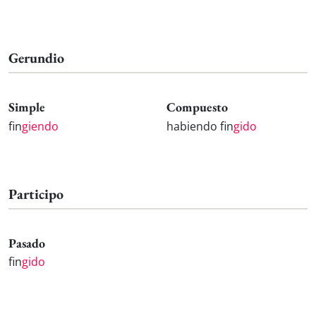
Gerundio
Simple
Compuesto
fin
giendo
habiendo fin
gido
Participo
Pasado
fin
gido