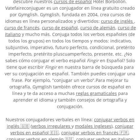
descubre nuestros
cursos de español
Hotel Borbollón.
Vatefaireconjuguer es un conjugador en línea gratuito creado
por Gymglish. Gymglish, fundada en 2004, crea cursos de
idiomas en línea personalizados y divertidos:
curso de inglés
,
curso de francés
,
curso de español
,
curso de alemán
,
curso de
italiano
y mucho más. Conjuga todos los verbos españoles (de
todos los grupos) en todos los tiempos y modos: indicativo,
subjuntivo, imperativo, futuro perfecto, condicional, pretérito
imperfecto, pretérito pluscuamperfecto, presente, etc. ¿No
sabes cómo conjugar el verbo español
Fingir
en Español? Solo
tiene que escribir
Fingir
en nuestra barra de búsqueda para
ver su conjugación en español. También puedes conjugar una
frase. Por ejemplo, "conjugar un verbo".Para mejorar tu
ortografía, Gymglish también ofrece cursos de español en
línea y te da acceso a muchas
reglas gramaticales
para
aprender el idioma y también consejos de ortografía y
conjugación.
Nuestros conjugadores verbales en línea:
conjugar verbos en
inglés 🇬🇧
(
verbos irregulares
y
modales ingleses
),
conjugar
verbos en español 🇪🇸
,
conjugar verbos en francés 🇫🇷
,
conjugar verbos en alemán 🇩🇪
,
conjugar verbos en italiano