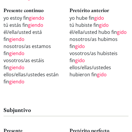
Presente continuo
Pretérito anterior
yo estoy fin
giendo
yo hube fin
gido
tú estás fin
giendo
tú hubiste fin
gido
él/ella/usted está
él/ella/usted hubo fin
gido
fin
giendo
nosotros/as hubimos
nosotros/as estamos
fin
gido
fin
giendo
vosotros/as hubisteis
vosotros/as estáis
fin
gido
fin
giendo
ellos/ellas/ustedes
ellos/ellas/ustedes están
hubieron fin
gido
fin
giendo
Subjuntivo
Presente
Pretérito perfecto