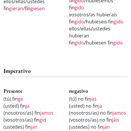
fin
gido
/hubiésemos
ellos/ellas/ustedes
fin
gido
fin
gieran
/fin
giesen
vosotros/as hubierais
fin
gido
/hubieseis fin
gido
ellos/ellas/ustedes
hubieran
fin
gido
/hubiesen fin
gido
Imperativo
Presente
negativo
(tú) fin
ge
(tú) no fin
jas
(usted) fin
ja
(usted) no fin
ja
(nosotros/as) fin
jamos
(nosotros/as) no fin
jamos
(vosotros/as) fin
gid
(vosotros/as) no fin
jáis
(ustedes) fin
jan
(ustedes) no fin
jan