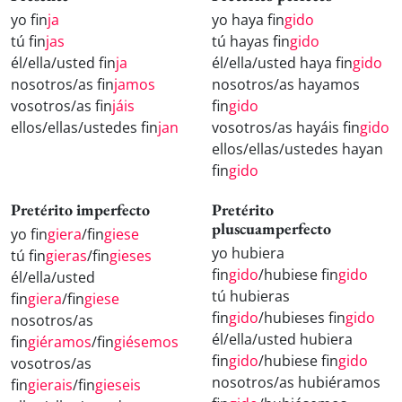
yo fin
ja
yo haya fin
gido
tú fin
jas
tú hayas fin
gido
él/ella/usted fin
ja
él/ella/usted haya fin
gido
nosotros/as fin
jamos
nosotros/as hayamos
vosotros/as fin
jáis
fin
gido
ellos/ellas/ustedes fin
jan
vosotros/as hayáis fin
gido
ellos/ellas/ustedes hayan
fin
gido
Pretérito imperfecto
Pretérito
pluscuamperfecto
yo fin
giera
/fin
giese
yo hubiera
tú fin
gieras
/fin
gieses
fin
gido
/hubiese fin
gido
él/ella/usted
tú hubieras
fin
giera
/fin
giese
fin
gido
/hubieses fin
gido
nosotros/as
él/ella/usted hubiera
fin
giéramos
/fin
giésemos
fin
gido
/hubiese fin
gido
vosotros/as
nosotros/as hubiéramos
fin
gierais
/fin
gieseis