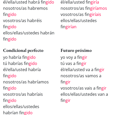
él/ella/usted habrá fin
gido
él/ella/usted fin
giría
nosotros/as habremos
nosotros/as fin
giríamos
fin
gido
vosotros/as fin
giríais
vosotros/as habréis
ellos/ellas/ustedes
fin
gido
fin
girían
ellos/ellas/ustedes habrán
fin
gido
Condicional perfecto
Futuro próximo
yo habría fin
gido
yo voy a fin
gir
tú habrías fin
gido
tú vas a fin
gir
él/ella/usted habría
él/ella/usted va a fin
gir
fin
gido
nosotros/as vamos a
nosotros/as habríamos
fin
gir
fin
gido
vosotros/as vais a fin
gir
vosotros/as habríais
ellos/ellas/ustedes van a
fin
gido
fin
gir
ellos/ellas/ustedes
habrían fin
gido