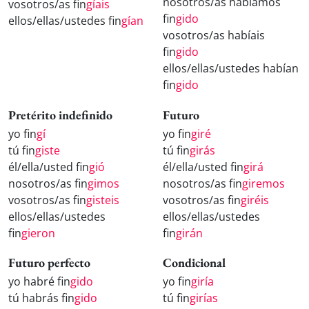
nosotros/as habíamos
vosotros/as fin
gíais
fin
gido
ellos/ellas/ustedes fin
gían
vosotros/as habíais
fin
gido
ellos/ellas/ustedes habían
fin
gido
Pretérito indefinido
Futuro
yo fin
gí
yo fin
giré
tú fin
giste
tú fin
girás
él/ella/usted fin
gió
él/ella/usted fin
girá
nosotros/as fin
gimos
nosotros/as fin
giremos
vosotros/as fin
gisteis
vosotros/as fin
giréis
ellos/ellas/ustedes
ellos/ellas/ustedes
fin
gieron
fin
girán
Futuro perfecto
Condicional
yo habré fin
gido
yo fin
giría
tú habrás fin
gido
tú fin
girías