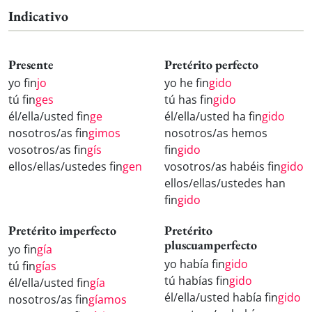
Indicativo
Presente
Pretérito perfecto
yo fin
jo
yo he fin
gido
tú fin
ges
tú has fin
gido
él/ella/usted fin
ge
él/ella/usted ha fin
gido
nosotros/as fin
gimos
nosotros/as hemos
vosotros/as fin
gís
fin
gido
ellos/ellas/ustedes fin
gen
vosotros/as habéis fin
gido
ellos/ellas/ustedes han
fin
gido
Pretérito imperfecto
Pretérito
pluscuamperfecto
yo fin
gía
yo había fin
gido
tú fin
gías
tú habías fin
gido
él/ella/usted fin
gía
él/ella/usted había fin
gido
nosotros/as fin
gíamos