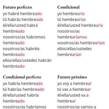
Futuro perfecto
Condicional
yo habré hembre
ado
yo hembre
aría
tú habrás hembre
ado
tú hembre
arías
él/ella/usted habrá
él/ella/usted hembre
aría
hembre
ado
nosotros/as
nosotros/as habremos
hembre
aríamos
hembre
ado
vosotros/as hembre
aríais
vosotros/as habréis
ellos/ellas/ustedes
hembre
ado
hembre
arían
ellos/ellas/ustedes habrán
hembre
ado
Condicional perfecto
Futuro próximo
yo habría hembre
ado
yo voy a hembre
ar
tú habrías hembre
ado
tú vas a hembre
ar
él/ella/usted habría
él/ella/usted va a
hembre
ado
hembre
ar
nosotros/as habríamos
nosotros/as vamos a