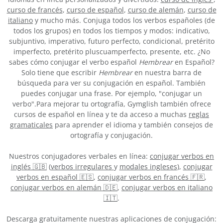
curso de francés
,
curso de español
,
curso de alemán
,
curso de
italiano
y mucho más. Conjuga todos los verbos españoles (de
todos los grupos) en todos los tiempos y modos: indicativo,
subjuntivo, imperativo, futuro perfecto, condicional, pretérito
imperfecto, pretérito pluscuamperfecto, presente, etc. ¿No
sabes cómo conjugar el verbo español
Hembrear
en Español?
Solo tiene que escribir
Hembrear
en nuestra barra de
búsqueda para ver su conjugación en español. También
puedes conjugar una frase. Por ejemplo, "conjugar un
verbo".Para mejorar tu ortografía, Gymglish también ofrece
cursos de español en línea y te da acceso a muchas
reglas
gramaticales
para aprender el idioma y también consejos de
ortografía y conjugación.
Nuestros conjugadores verbales en línea:
conjugar verbos en
inglés 🇬🇧
(
verbos irregulares
y
modales ingleses
),
conjugar
verbos en español 🇪🇸
,
conjugar verbos en francés 🇫🇷
,
conjugar verbos en alemán 🇩🇪
,
conjugar verbos en italiano
🇮🇹
.
Descarga gratuitamente nuestras aplicaciones de conjugación: