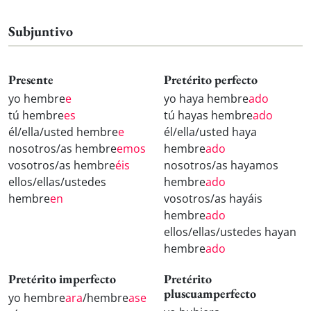
Subjuntivo
Presente
Pretérito perfecto
yo hembre
e
yo haya hembre
ado
tú hembre
es
tú hayas hembre
ado
él/ella/usted hembre
e
él/ella/usted haya
nosotros/as hembre
emos
hembre
ado
vosotros/as hembre
éis
nosotros/as hayamos
ellos/ellas/ustedes
hembre
ado
hembre
en
vosotros/as hayáis
hembre
ado
ellos/ellas/ustedes hayan
hembre
ado
Pretérito imperfecto
Pretérito
pluscuamperfecto
yo hembre
ara
/hembre
ase