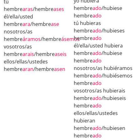
yo hubiera
tú
hembre
ado
/hubiese
hembre
aras
/hembre
ases
hembre
ado
él/ella/usted
tú hubieras
hembre
ara
/hembre
ase
hembre
ado
/hubieses
nosotros/as
hembre
ado
hembre
áramos
/hembre
ásemos
él/ella/usted hubiera
vosotros/as
hembre
ado
/hubiese
hembre
arais
/hembre
aseis
hembre
ado
ellos/ellas/ustedes
nosotros/as hubiéramos
hembre
aran
/hembre
asen
hembre
ado
/hubiésemos
hembre
ado
vosotros/as hubierais
hembre
ado
/hubieseis
hembre
ado
ellos/ellas/ustedes
hubieran
hembre
ado
/hubiesen
hembre
ado