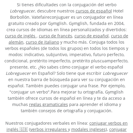
Si tienes dificultades con la conjugación del verbo
Lobreguecer
, descubre nuestros
cursos de español
Hotel
Borbollón. Vatefaireconjuguer es un conjugador en línea
gratuito creado por Gymglish. Gymglish, fundada en 2004,
crea cursos de idiomas en línea personalizados y divertidos:
curso de inglés
,
curso de francés
,
curso de español
,
curso de
alemán
,
curso de italiano
y mucho más. Conjuga todos los
verbos españoles (de todos los grupos) en todos los tiempos y
modos: indicativo, subjuntivo, imperativo, futuro perfecto,
condicional, pretérito imperfecto, pretérito pluscuamperfecto,
presente, etc. ¿No sabes cómo conjugar el verbo español
Lobreguecer
en Español? Solo tiene que escribir
Lobreguecer
en nuestra barra de búsqueda para ver su conjugación en
español. También puedes conjugar una frase. Por ejemplo,
"conjugar un verbo".Para mejorar tu ortografía, Gymglish
también ofrece cursos de español en línea y te da acceso a
muchas
reglas gramaticales
para aprender el idioma y
también consejos de ortografía y conjugación.
Nuestros conjugadores verbales en línea:
conjugar verbos en
inglés 🇬🇧
(
verbos irregulares
y
modales ingleses
),
conjugar