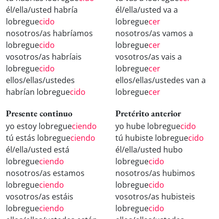
él/ella/usted habría
él/ella/usted va a
lobregue
cido
lobregue
cer
nosotros/as habríamos
nosotros/as vamos a
lobregue
cido
lobregue
cer
vosotros/as habríais
vosotros/as vais a
lobregue
cido
lobregue
cer
ellos/ellas/ustedes
ellos/ellas/ustedes van a
habrían lobregue
cido
lobregue
cer
Presente continuo
Pretérito anterior
yo estoy lobregue
ciendo
yo hube lobregue
cido
tú estás lobregue
ciendo
tú hubiste lobregue
cido
él/ella/usted está
él/ella/usted hubo
lobregue
ciendo
lobregue
cido
nosotros/as estamos
nosotros/as hubimos
lobregue
ciendo
lobregue
cido
vosotros/as estáis
vosotros/as hubisteis
lobregue
ciendo
lobregue
cido