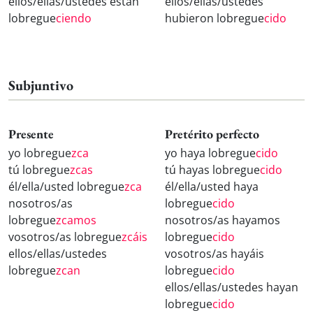
ellos/ellas/ustedes están
ellos/ellas/ustedes
lobregue
ciendo
hubieron lobregue
cido
Subjuntivo
Presente
Pretérito perfecto
yo lobregue
zca
yo haya lobregue
cido
tú lobregue
zcas
tú hayas lobregue
cido
él/ella/usted lobregue
zca
él/ella/usted haya
nosotros/as
lobregue
cido
lobregue
zcamos
nosotros/as hayamos
vosotros/as lobregue
zcáis
lobregue
cido
ellos/ellas/ustedes
vosotros/as hayáis
lobregue
zcan
lobregue
cido
ellos/ellas/ustedes hayan
lobregue
cido