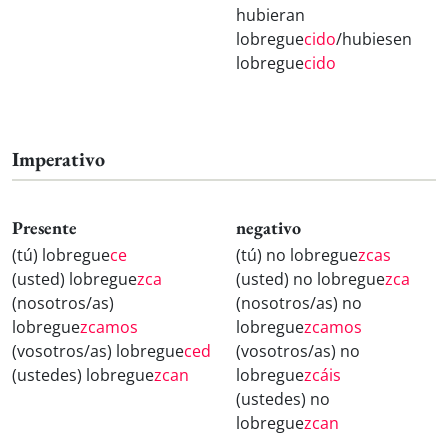
hubieran
lobregue
cido
/hubiesen
lobregue
cido
Imperativo
Presente
negativo
(tú) lobregue
ce
(tú) no lobregue
zcas
(usted) lobregue
zca
(usted) no lobregue
zca
(nosotros/as)
(nosotros/as) no
lobregue
zcamos
lobregue
zcamos
(vosotros/as) lobregue
ced
(vosotros/as) no
(ustedes) lobregue
zcan
lobregue
zcáis
(ustedes) no
lobregue
zcan