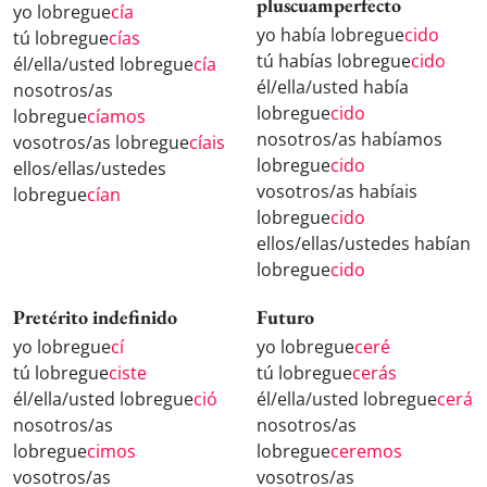
pluscuamperfecto
yo lobregue
cía
yo había lobregue
cido
tú lobregue
cías
tú habías lobregue
cido
él/ella/usted lobregue
cía
él/ella/usted había
nosotros/as
lobregue
cido
lobregue
cíamos
nosotros/as habíamos
vosotros/as lobregue
cíais
lobregue
cido
ellos/ellas/ustedes
vosotros/as habíais
lobregue
cían
lobregue
cido
ellos/ellas/ustedes habían
lobregue
cido
Pretérito indefinido
Futuro
yo lobregue
cí
yo lobregue
ceré
tú lobregue
ciste
tú lobregue
cerás
él/ella/usted lobregue
ció
él/ella/usted lobregue
cerá
nosotros/as
nosotros/as
lobregue
cimos
lobregue
ceremos
vosotros/as
vosotros/as