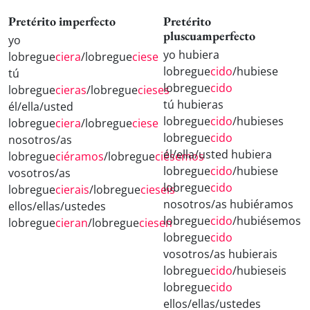
Pretérito imperfecto
Pretérito
pluscuamperfecto
yo
yo hubiera
lobregue
ciera
/lobregue
ciese
lobregue
cido
/hubiese
tú
lobregue
cido
lobregue
cieras
/lobregue
cieses
tú hubieras
él/ella/usted
lobregue
cido
/hubieses
lobregue
ciera
/lobregue
ciese
lobregue
cido
nosotros/as
él/ella/usted hubiera
lobregue
ciéramos
/lobregue
ciésemos
lobregue
cido
/hubiese
vosotros/as
lobregue
cido
lobregue
cierais
/lobregue
cieseis
nosotros/as hubiéramos
ellos/ellas/ustedes
lobregue
cido
/hubiésemos
lobregue
cieran
/lobregue
ciesen
lobregue
cido
vosotros/as hubierais
lobregue
cido
/hubieseis
lobregue
cido
ellos/ellas/ustedes