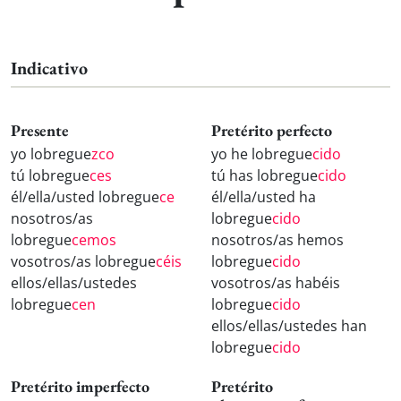
Indicativo
Presente
Pretérito perfecto
yo lobregue
zco
yo he lobregue
cido
tú lobregue
ces
tú has lobregue
cido
él/ella/usted lobregue
ce
él/ella/usted ha
nosotros/as
lobregue
cido
lobregue
cemos
nosotros/as hemos
vosotros/as lobregue
céis
lobregue
cido
ellos/ellas/ustedes
vosotros/as habéis
lobregue
cen
lobregue
cido
ellos/ellas/ustedes han
lobregue
cido
Pretérito imperfecto
Pretérito