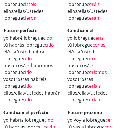
lobregue
cisteis
lobregue
ceréis
ellos/ellas/ustedes
ellos/ellas/ustedes
lobregue
cieron
lobregue
cerán
Futuro perfecto
Condicional
yo habré lobregue
cido
yo lobregue
cería
tú habrás lobregue
cido
tú lobregue
cerías
él/ella/usted habrá
él/ella/usted
lobregue
cido
lobregue
cería
nosotros/as habremos
nosotros/as
lobregue
cido
lobregue
ceríamos
vosotros/as habréis
vosotros/as
lobregue
cido
lobregue
ceríais
ellos/ellas/ustedes habrán
ellos/ellas/ustedes
lobregue
cido
lobregue
cerían
Condicional perfecto
Futuro próximo
yo habría lobregue
cido
yo voy a lobregue
cer
tú habrías lobregue
cido
tú vas a lobregue
cer