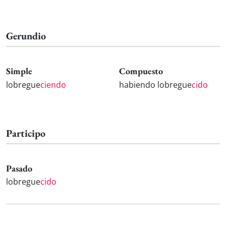
Gerundio
Simple
Compuesto
lobregue
ciendo
habiendo lobregue
cido
Participo
Pasado
lobregue
cido