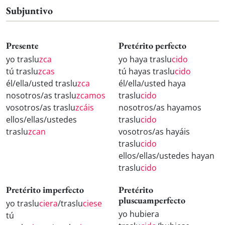
Subjuntivo
Presente
Pretérito perfecto
yo traslu
zca
yo haya traslu
cido
tú traslu
zcas
tú hayas traslu
cido
él/ella/usted traslu
zca
él/ella/usted haya
nosotros/as traslu
zcamos
traslu
cido
vosotros/as traslu
zcáis
nosotros/as hayamos
ellos/ellas/ustedes
traslu
cido
traslu
zcan
vosotros/as hayáis
traslu
cido
ellos/ellas/ustedes hayan
traslu
cido
Pretérito imperfecto
Pretérito
pluscuamperfecto
yo traslu
ciera
/traslu
ciese
yo hubiera
tú