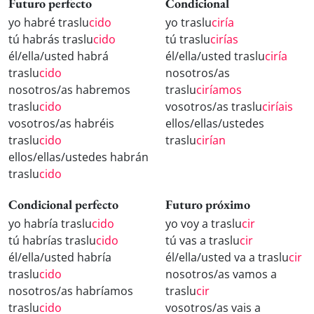
Futuro perfecto
Condicional
yo habré traslu
cido
yo traslu
ciría
tú habrás traslu
cido
tú traslu
cirías
él/ella/usted habrá
él/ella/usted traslu
ciría
traslu
cido
nosotros/as
nosotros/as habremos
traslu
ciríamos
traslu
cido
vosotros/as traslu
ciríais
vosotros/as habréis
ellos/ellas/ustedes
traslu
cido
traslu
cirían
ellos/ellas/ustedes habrán
traslu
cido
Condicional perfecto
Futuro próximo
yo habría traslu
cido
yo voy a traslu
cir
tú habrías traslu
cido
tú vas a traslu
cir
él/ella/usted habría
él/ella/usted va a traslu
cir
traslu
cido
nosotros/as vamos a
nosotros/as habríamos
traslu
cir
traslu
cido
vosotros/as vais a