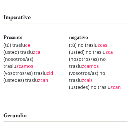
Imperativo
Presente
negativo
(tú) traslu
ce
(tú) no traslu
zcas
(usted) traslu
zca
(usted) no traslu
zca
(nosotros/as)
(nosotros/as) no
traslu
zcamos
traslu
zcamos
(vosotros/as) traslu
cid
(vosotros/as) no
(ustedes) traslu
zcan
traslu
zcáis
(ustedes) no traslu
zcan
Gerundio