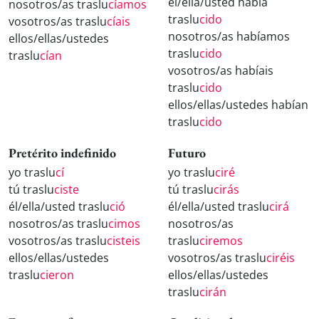
él/ella/usted había
nosotros/as traslu
cíamos
traslu
cido
vosotros/as traslu
cíais
nosotros/as habíamos
ellos/ellas/ustedes
traslu
cido
traslu
cían
vosotros/as habíais
traslu
cido
ellos/ellas/ustedes habían
traslu
cido
Pretérito indefinido
Futuro
yo traslu
cí
yo traslu
ciré
tú traslu
ciste
tú traslu
cirás
él/ella/usted traslu
ció
él/ella/usted traslu
cirá
nosotros/as traslu
cimos
nosotros/as
vosotros/as traslu
cisteis
traslu
ciremos
ellos/ellas/ustedes
vosotros/as traslu
ciréis
traslu
cieron
ellos/ellas/ustedes
traslu
cirán