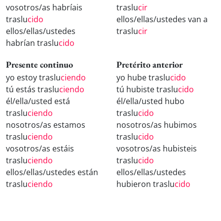
vosotros/as habríais
traslu
cir
traslu
cido
ellos/ellas/ustedes van a
ellos/ellas/ustedes
traslu
cir
habrían traslu
cido
Presente continuo
Pretérito anterior
yo estoy traslu
ciendo
yo hube traslu
cido
tú estás traslu
ciendo
tú hubiste traslu
cido
él/ella/usted está
él/ella/usted hubo
traslu
ciendo
traslu
cido
nosotros/as estamos
nosotros/as hubimos
traslu
ciendo
traslu
cido
vosotros/as estáis
vosotros/as hubisteis
traslu
ciendo
traslu
cido
ellos/ellas/ustedes están
ellos/ellas/ustedes
traslu
ciendo
hubieron traslu
cido