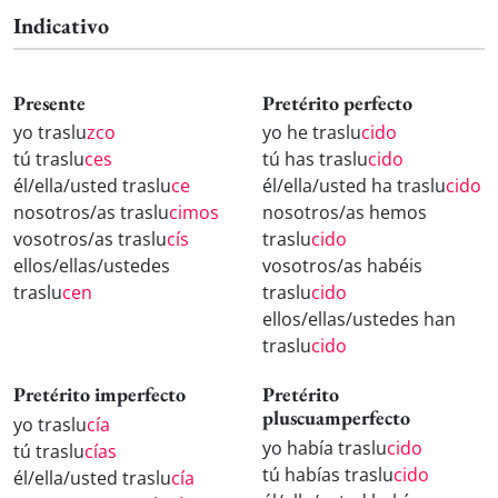
Indicativo
Presente
Pretérito perfecto
yo traslu
zco
yo he traslu
cido
tú traslu
ces
tú has traslu
cido
él/ella/usted traslu
ce
él/ella/usted ha traslu
cido
nosotros/as traslu
cimos
nosotros/as hemos
vosotros/as traslu
cís
traslu
cido
ellos/ellas/ustedes
vosotros/as habéis
traslu
cen
traslu
cido
ellos/ellas/ustedes han
traslu
cido
Pretérito imperfecto
Pretérito
pluscuamperfecto
yo traslu
cía
yo había traslu
cido
tú traslu
cías
tú habías traslu
cido
él/ella/usted traslu
cía