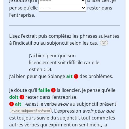
Je doute qu’il
la licencier. Je
pense qu’elle
rester dans
l’entreprise.
Lisez l’extrait puis complétez les phrases suivantes
à l’indicatif ou au subjonctif selon les cas.
DE
J’ai bien peur que
son
licenciement
soit
difficile car elle
est en CDI.
J’ai bien peur que Solange
ait
des problèmes.
1
Je doute qu’il
faille
la licencier. Je pense qu’elle
2
doit
rester dans l’entreprise.
3
ait
:
Ait
est le verbe
avoir
au subjonctif présent
1
. L’expression
avoir peur que
avoir, subjonctif présent
est toujours suivie du subjonctif, tout comme les
autres verbes qui expriment un sentiment, la