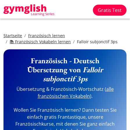
Gratis Test
Startseite
Französisch lernen
📚 Französisch Vokabeln lernen
Falloir subjonctif 3ps
Französisch - Deutsch
Übersetzung von
Falloir
subjonctif 3ps
Übersetzung & Französisch-Wortschatz (
alle
französischen Vokabeln
).
Wollen Sie Französisch lernen? Dann testen Sie
einfach gratis Frantastique, unsere
Französischkurse, mit denen Sie ganz einfach