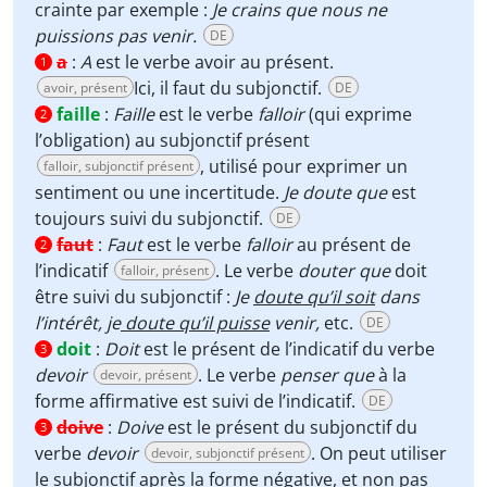
crainte par exemple :
Je crains que nous ne
puissions pas venir.
DE
a
:
A
est le verbe avoir au présent.
1
Ici, il faut du subjonctif.
avoir, présent
DE
faille
:
Faille
est le verbe
falloir
(qui exprime
2
l’obligation) au subjonctif présent
, utilisé pour exprimer un
falloir, subjonctif présent
sentiment ou une incertitude.
Je doute que
est
toujours suivi du subjonctif.
DE
faut
:
Faut
est le verbe
falloir
au présent de
2
l’indicatif
. Le verbe
douter que
doit
falloir, présent
être suivi du subjonctif :
Je
doute qu’il soit
dans
l’intérêt, je
doute qu’il puisse
venir,
etc.
DE
doit
:
Doit
est le présent de l’indicatif du verbe
3
devoir
. Le verbe
penser que
à la
devoir, présent
forme affirmative est suivi de l’indicatif.
DE
doive
:
Doive
est le présent du subjonctif du
3
verbe
devoir
. On peut utiliser
devoir, subjonctif présent
le subjonctif après la forme négative, et non pas