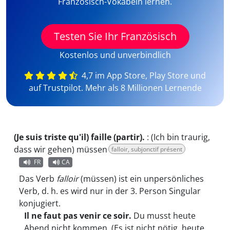
Französisch-Vokabeln lernen.
Testen Sie Ihr Französisch
Kostenlos und unverbindlich
4,7 im App Store, Play Store und
auf Trustpilot. Mehr als 8 Millionen Lernende
(Je suis triste qu'il) faille (partir).
:
(Ich bin traurig,
dass wir gehen) müssen
falloir, subjonctif présent
FR
CA
Das Verb
falloir
(müssen) ist ein unpersönliches
Verb, d. h. es wird nur in der 3. Person Singular
konjugiert.
Il ne faut pas venir ce soir.
Du musst heute
Abend nicht kommen. (Es ist nicht nötig, heute