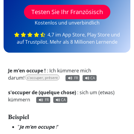
Testen Sie Ihr Französisch
Kostenlos und unverbindlich
4,7 im App Store, Play Store und
auf Trustpilot. Mehr als 8 Millionen Lernende
Je m’en occupe !
:
Ich kümmere mich
darum!
s'occuper, présent
FR
CA
s'occuper de (quelque chose)
:
sich um (etwas)
kümmern
FR
CA
Beispiel
"
Je m’en occupe
!
"