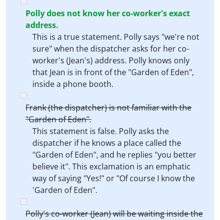
Polly does not know her co-worker's exact
address.
This is a true statement. Polly says "we're not
sure" when the dispatcher asks for her co-
worker's (Jean's) address. Polly knows only
that Jean is in front of the "Garden of Eden",
inside a phone booth.
Frank (the dispatcher) is not familiar with the
"Garden of Eden".
This statement is false. Polly asks the
dispatcher if he knows a place called the
"Garden of Eden", and he replies "you better
believe it". This exclamation is an emphatic
way of saying "Yes!" or "Of course I know the
'Garden of Eden".
Polly's co-worker (Jean) will be waiting inside the