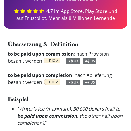
4,7 im App Store, Play Store und
auf Trustpilot. Mehr als 8 Millionen Lernende
Übersetzung & Definition
to be paid upon commission
:
nach Provision
bezahlt werden
IDIOM
UK
US
to be paid upon completion
:
nach Ablieferung
bezahlt werden
IDIOM
UK
US
Beispiel
"
Writer's fee (maximum): 30,000 dollars (half to
be paid upon commission
, the other half upon
completion).
"