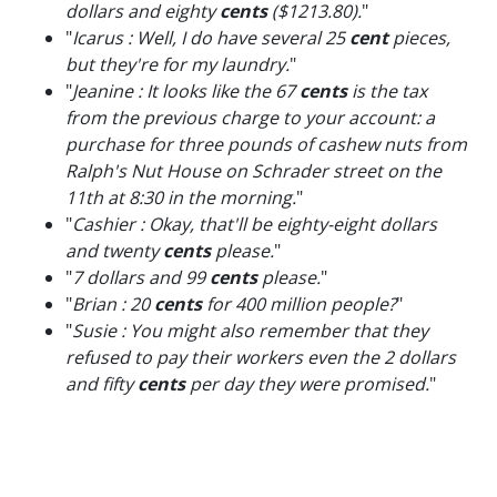
dollars and eighty
cents
($1213.80).
"
"
Icarus : Well, I do have several 25
cent
pieces,
but they're for my laundry.
"
"
Jeanine : It looks like the 67
cents
is the tax
from the previous charge to your account: a
purchase for three pounds of cashew nuts from
Ralph's Nut House on Schrader street on the
11th at 8:30 in the morning.
"
"
Cashier : Okay, that'll be eighty-eight dollars
and twenty
cents
please.
"
"
7 dollars and 99
cents
please.
"
"
Brian : 20
cents
for 400 million people?
"
"
Susie : You might also remember that they
refused to pay their workers even the 2 dollars
and fifty
cents
per day they were promised.
"