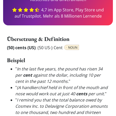
4,7 im App Store, Play Store und
auf Trustpilot. Mehr als 8 Millionen Lernende
Übersetzung & Definition
(50) cents (US)
:
(50 US-) Cent
NOUN
Beispiel
"
In the last five years, the pound has risen 34
per
cent
against the dollar, including 10 per
cent in the past 12 months.
"
"
(A handkerchief held in front of the mouth and
nose would work out at just 40
cents
per unit.
"
"
I remind you that the total balance owed by
Cosmex Inc. to Delavigne Corporation amounts
to one thousand, two hundred and thirteen