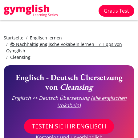
Gratis Test
Startseite
Englisch lernen
📚 Nachhaltig englische Vokabeln lernen - 7 Tipps von
Gymglish
Cleansing
Englisch - Deutsch Übersetzung
von
Cleansing
Englisch <> Deutsch Übersetzung
(alle englischen
Vokabeln)
TESTEN SIE IHR ENGLISCH
Kostenlos und unverbindlich