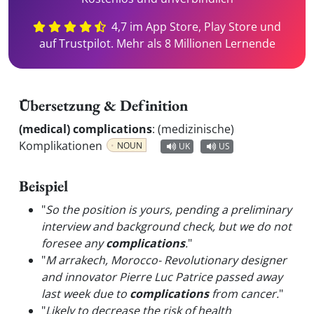
4,7 im App Store, Play Store und
auf Trustpilot. Mehr als 8 Millionen Lernende
Übersetzung & Definition
(medical) complications
:
(medizinische)
Komplikationen
NOUN
UK
US
Beispiel
"
So the position is yours, pending a preliminary
interview and background check, but we do not
foresee any
complications
.
"
"
M arrakech, Morocco- Revolutionary designer
and innovator Pierre Luc Patrice passed away
last week due to
complications
from cancer.
"
"
Likely to decrease the risk of health