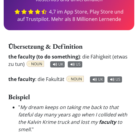
4,7 im App Store, Play Store und
auf Trustpilot. Mehr als 8 Millionen Lernende
Übersetzung & Definition
the faculty (to do something)
:
die Fähigkeit (etwas
zu tun)
NOUN
UK
US
the faculty
:
die Fakultät
NOUN
UK
US
Beispiel
"
My dream keeps on taking me back to that
fateful day many years ago when I collided with
the Kalvin Krime truck and lost my
faculty
to
smell.
"