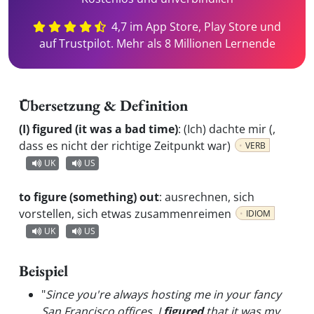
4,7 im App Store, Play Store und
auf Trustpilot. Mehr als 8 Millionen Lernende
Übersetzung & Definition
(I) figured (it was a bad time)
:
(Ich) dachte mir (,
dass es nicht der richtige Zeitpunkt war)
VERB
UK
US
to figure (something) out
:
ausrechnen, sich
vorstellen, sich etwas zusammenreimen
IDIOM
UK
US
Beispiel
"
Since you're always hosting me in your fancy
San Francisco offices, I
figured
that it was my