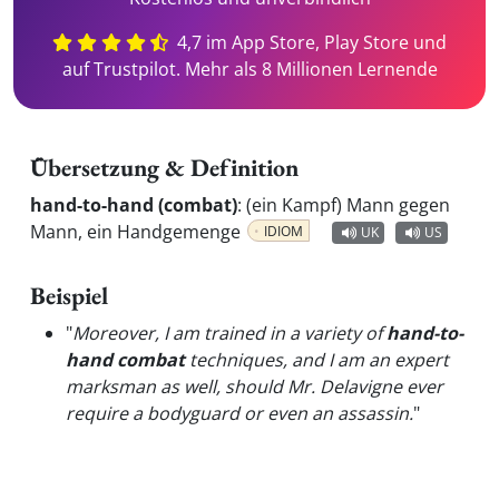
4,7 im App Store, Play Store und
auf Trustpilot. Mehr als 8 Millionen Lernende
Übersetzung & Definition
hand-to-hand (combat)
:
(ein Kampf) Mann gegen
Mann, ein Handgemenge
IDIOM
UK
US
Beispiel
"
Moreover, I am trained in a variety of
hand-to-
hand combat
techniques, and I am an expert
marksman as well, should Mr. Delavigne ever
require a bodyguard or even an assassin.
"