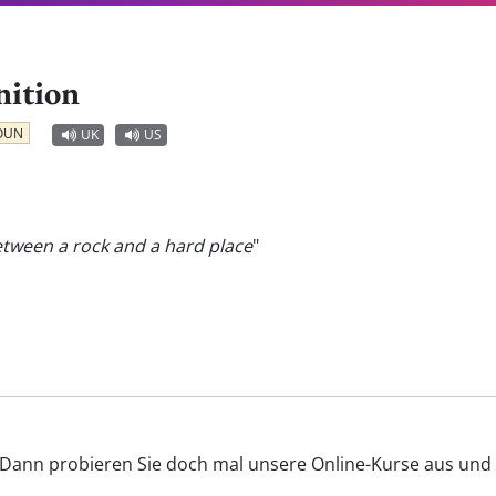
nition
OUN
UK
US
tween a rock and a hard place
"
? Dann probieren Sie doch mal unsere Online-Kurse aus und v