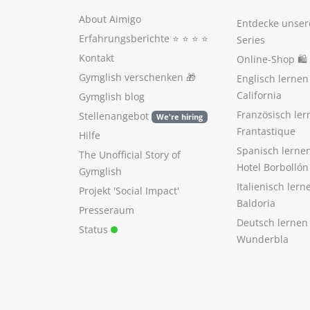
About Aimigo
Entdecke unser
Erfahrungsberichte
⭐️ ⭐️ ⭐️ ⭐️
Series
Kontakt
Online-Shop 🛍
Gymglish verschenken
🎁
Englisch lerne
California
Gymglish blog
Französisch ler
Stellenangebot
We're hiring
Frantastique
Hilfe
Spanisch lerne
The Unofficial Story of
Hotel Borbollón
Gymglish
Italienisch ler
Projekt 'Social Impact'
Baldoria
Presseraum
Deutsch lernen
Status
Wunderbla