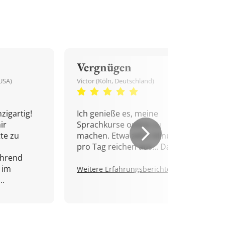
Vergnügen
USA)
Victor (Köln, Deutschland)
zigartig!
Ich genieße es, meine
ir
Sprachkurse online zu
tte zu
machen. Etwa zehn Minuten
pro Tag reichen aus... Danke!
ährend
 im
Weitere Erfahrungsberichte.
..