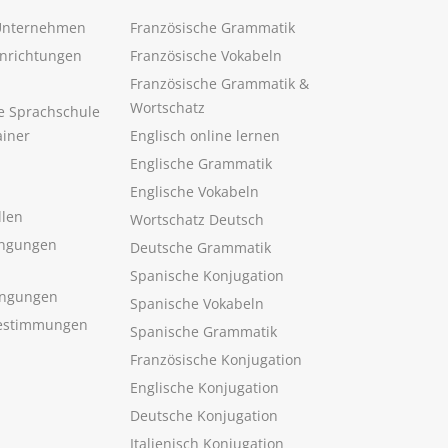
 Unternehmen
Französische Grammatik
inrichtungen
Französische Vokabeln
Französische Grammatik &
Wortschatz
ne Sprachschule
ainer
Englisch online lernen
Englische Grammatik
Englische Vokabeln
llen
Wortschatz Deutsch
ngungen
Deutsche Grammatik
Spanische Konjugation
ingungen
Spanische Vokabeln
estimmungen
Spanische Grammatik
Französische Konjugation
Englische Konjugation
Deutsche Konjugation
Italienisch Konjugation