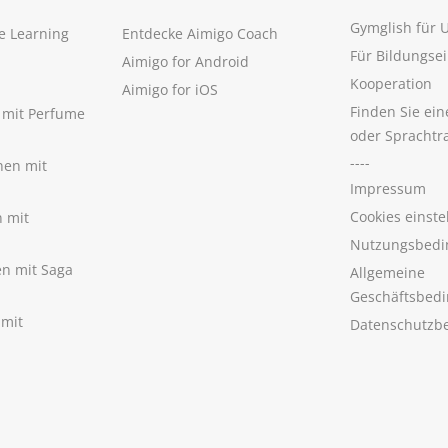
Gymglish für
e Learning
Entdecke Aimigo Coach
Für Bildungse
Aimigo for Android
Kooperation
Aimigo for iOS
Finden Sie ei
n mit Perfume
oder Sprachtr
----
nen mit
Impressum
Cookies einste
n mit
Nutzungsbedi
nen mit Saga
Allgemeine
Geschäftsbed
 mit
Datenschutzb