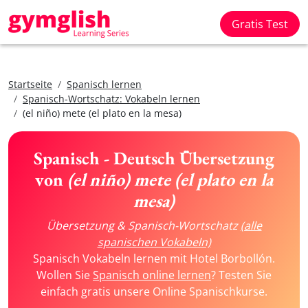
Gratis Test
Startseite
Spanisch lernen
Spanisch-Wortschatz: Vokabeln lernen
(el niño) mete (el plato en la mesa)
Spanisch - Deutsch Übersetzung
von
(el niño) mete (el plato en la
mesa)
Übersetzung & Spanisch-Wortschatz
(alle
spanischen Vokabeln)
Spanisch Vokabeln lernen mit Hotel Borbollón.
Wollen Sie
Spanisch online lernen
? Testen Sie
einfach gratis unsere Online Spanischkurse.