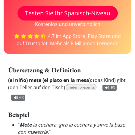
Testen Sie Ihr Spanisch-Niveau
Kostenlos und unverbindlich
4,7 im App Store, Play Store und
auf Trustpilot. Mehr als 8 Millionen Lernende
Übersetzung & Definition
(el niño) mete (el plato en la mesa)
:
(das Kind) gibt
(den Teller auf den Tisch)
meter, presente
ES
MX
Beispiel
"
Mete
la cuchara, gira la cuchara y sirve la base
con maestría.
"