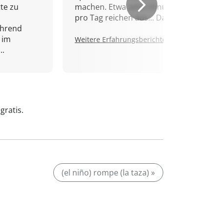
tte zu
machen. Etwa zehn Minuten
pro Tag reichen aus... Danke!
ährend
 im
Weitere Erfahrungsberichte.
..
gratis.
(el niño) rompe (la taza) »