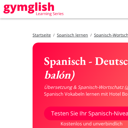
Startseite
Spanisch lernen
Spanisch-Wortsch
Spanisch - Deuts
balón)
Übersetzung & Spanisch-Wortschatz
(
Spanisch Vokabeln lernen mit Hotel Bo
Testen Sie Ihr Spanisch-Nive
Kostenlos und unverbindlich