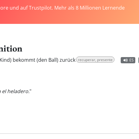
tore und auf Trustpilot. Mehr als 8 Millionen Lernende
nition
 Kind) bekommt (den Ball) zurück
recuperar, presente
ES
 el heladero.
"