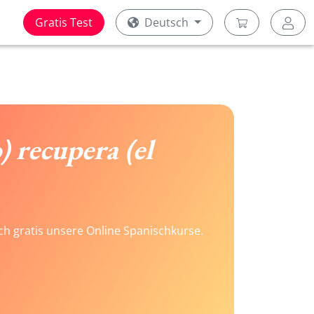
Gratis Test
Deutsch
) recupera (el
ach gratis unsere Online Spanischkurse.