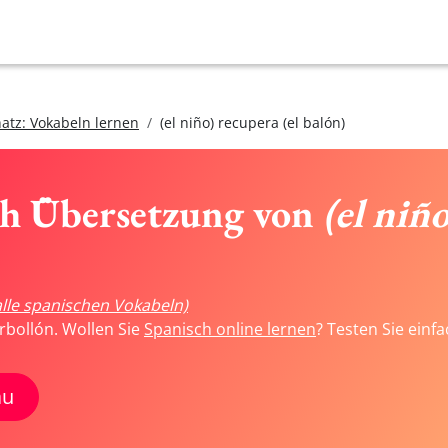
atz: Vokabeln lernen
(el niño) recupera (el balón)
ch Übersetzung von
(el niño
alle spanischen Vokabeln)
rbollón. Wollen Sie
Spanisch online lernen
? Testen Sie einf
au