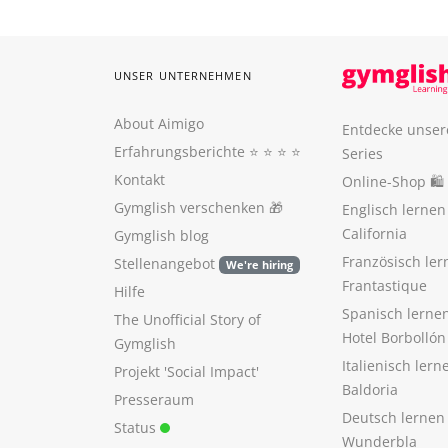
UNSER UNTERNEHMEN
About Aimigo
Entdecke unser
Erfahrungsberichte
⭐️ ⭐️ ⭐️ ⭐️
Series
Kontakt
Online-Shop 🛍
Gymglish verschenken
🎁
Englisch lerne
California
Gymglish blog
Französisch ler
Stellenangebot
We're hiring
Frantastique
Hilfe
Spanisch lerne
The Unofficial Story of
Hotel Borbollón
Gymglish
Italienisch ler
Projekt 'Social Impact'
Baldoria
Presseraum
Deutsch lernen
Status
Wunderbla