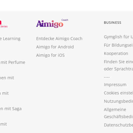
BUSINESS
Gymglish für
e Learning
Entdecke Aimigo Coach
Für Bildungse
Aimigo for Android
Kooperation
Aimigo for iOS
Finden Sie ei
n mit Perfume
oder Sprachtr
----
nen mit
Impressum
Cookies einste
n mit
Nutzungsbedi
nen mit Saga
Allgemeine
Geschäftsbed
 mit
Datenschutzb