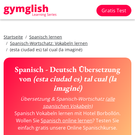
Gratis Test
Startseite
Spanisch lernen
Spanisch-Wortschatz: Vokabeln lernen
(esta ciudad es) tal cual (la imaginé)
Spanisch - Deutsch Übersetzung
von
(esta ciudad es) tal cual (la
imaginé)
Übersetzung & Spanisch-Wortschatz
(alle
spanischen Vokabeln)
Spanisch Vokabeln lernen mit Hotel Borbollón.
Wollen Sie
Spanisch online lernen
? Testen Sie
einfach gratis unsere Online Spanischkurse.