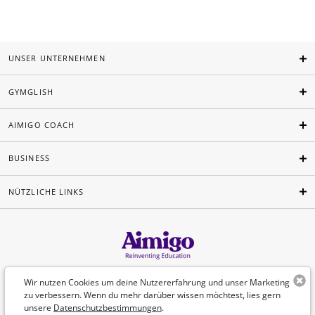
UNSER UNTERNEHMEN
GYMGLISH
AIMIGO COACH
BUSINESS
NÜTZLICHE LINKS
Deutsch
Wir nutzen Cookies um deine Nutzererfahrung und unser Marketing
zu verbessern. Wenn du mehr darüber wissen möchtest, lies gern
unsere
Datenschutzbestimmungen
.
©Aimigo 2026