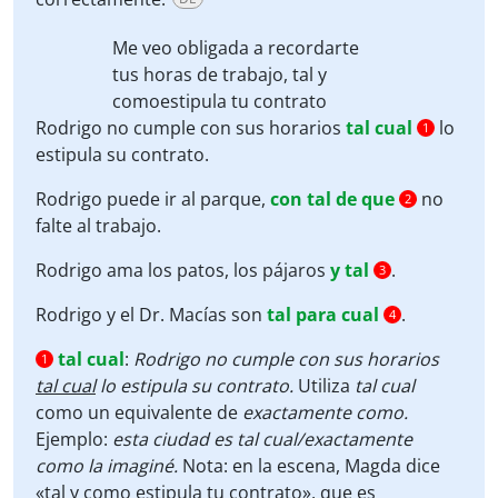
Me veo obligada a recordarte
tus horas de trabajo,
tal y
como
estipula tu contrato
Rodrigo no cumple con sus horarios
tal cual
lo
1
estipula su contrato.
Rodrigo puede ir al parque,
con tal de que
no
2
falte al trabajo.
Rodrigo ama los patos, los pájaros
y tal
.
3
Rodrigo y el Dr. Macías son
tal para cual
.
4
tal cual
:
Rodrigo no cumple con sus horarios
1
tal cual
lo estipula su contrato.
Utiliza
tal cual
como un equivalente de
exactamente como.
Ejemplo:
esta ciudad es tal cual/exactamente
como la imaginé.
Nota: en la escena, Magda dice
«
tal y como
estipula tu contrato», que es