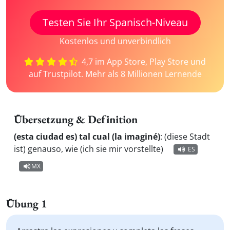
Testen Sie Ihr Spanisch-Niveau
Kostenlos und unverbindlich
4,7 im App Store, Play Store und
auf Trustpilot. Mehr als 8 Millionen Lernende
Übersetzung & Definition
(esta ciudad es) tal cual (la imaginé)
:
(diese Stadt
ist) genauso, wie (ich sie mir vorstellte)
ES
MX
Übung 1