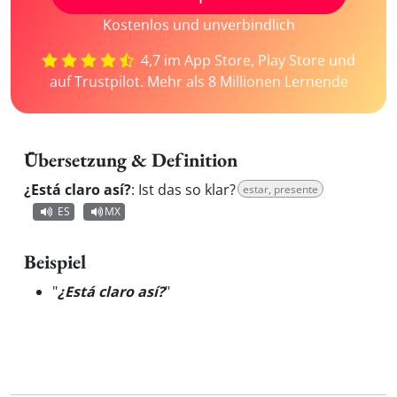
Kostenlos und unverbindlich
4,7 im App Store, Play Store und
auf Trustpilot. Mehr als 8 Millionen Lernende
Übersetzung & Definition
¿Está claro así?
:
Ist das so klar?
estar, presente
ES
MX
Beispiel
"
¿Está claro así?
"