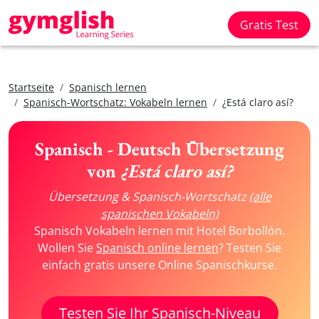
Gratis Test
Startseite
Spanisch lernen
Spanisch-Wortschatz: Vokabeln lernen
¿Está claro así?
Spanisch - Deutsch Übersetzung
von
¿Está claro así?
Übersetzung & Spanisch-Wortschatz
(alle
spanischen Vokabeln)
Spanisch Vokabeln lernen mit Hotel Borbollón.
Wollen Sie
Spanisch online lernen
? Testen Sie
einfach gratis unsere Online Spanischkurse.
Testen Sie Ihr Spanisch-Niveau