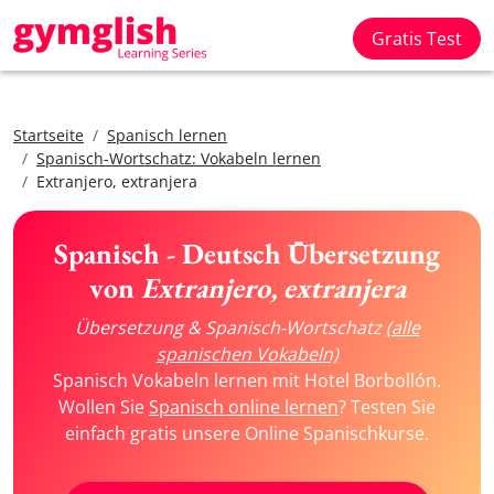
Gratis Test
Startseite
Spanisch lernen
Spanisch-Wortschatz: Vokabeln lernen
Extranjero, extranjera
Spanisch - Deutsch Übersetzung
von
Extranjero, extranjera
Übersetzung & Spanisch-Wortschatz
(alle
spanischen Vokabeln)
Spanisch Vokabeln lernen mit Hotel Borbollón.
Wollen Sie
Spanisch online lernen
? Testen Sie
einfach gratis unsere Online Spanischkurse.