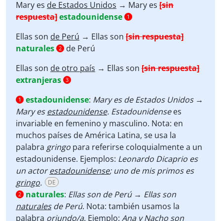
Mary es
de Estados Unidos
→ Mary es
[sin
respuesta]
estadounidense
1
Ellas son
de Perú
→ Ellas son
[sin respuesta]
naturales
de Perú
2
Ellas son
de otro país
→ Ellas son
[sin respuesta]
extranjeras
3
estadounidense
:
Mary es de Estados Unidos →
1
Mary es
estadounidense
. Estadounidense
es
invariable en femenino y masculino. Nota: en
muchos países de América Latina, se usa la
palabra
gringo
para referirse coloquialmente a un
estadounidense. Ejemplos:
Leonardo Dicaprio es
un actor
estadounidense
; uno de mis primos es
g
ringo
.
DE
naturales
:
Ellas son de Perú → Ellas son
2
naturales
de Perú
. Nota: también usamos la
palabra
oriundo/a
. Ejemplo:
Ana y Nacho son