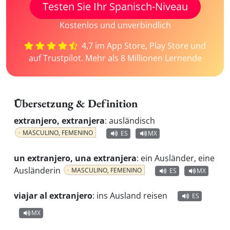
Testen Sie Ihr Spanisch-Niveau
Kostenlos und unverbindlich
4,7 im App Store, Play Store und
auf Trustpilot. Mehr als 8 Millionen Lernende
Übersetzung & Definition
extranjero, extranjera
:
ausländisch
MASCULINO, FEMENINO
ES
MX
un extranjero, una extranjera
:
ein Ausländer, eine
Ausländerin
MASCULINO, FEMENINO
ES
MX
viajar al extranjero
:
ins Ausland reisen
ES
MX